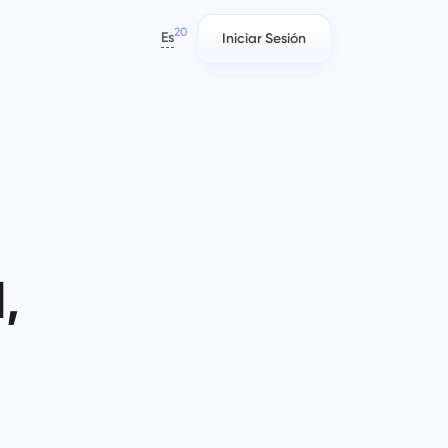
20
Es
Iniciar Sesión
العربية
Azərbaycan
日本語
Informes
Equipos de TI
Bahasa Indonesia
,
Distribuya recursos usando
Planifique, rastree y colabore con
বাংলা
té
informes sobre el tiempo dedicado
facilidad.
o
a cada proyecto
Deutsch
English
,
Gestión de la empresa
Equipos de marketing
Español
reas
Cree una empresa, invite usuarios y
Planifica, colabora y ejecuta
Français
asigne roles para optimizar el
campañas sin esfuerzo con un
עברית
trabajo en equipo.
espacio de trabajo centralizado
para tu equipo de marketing.
हिन्दी
Italiano
Ingeniería