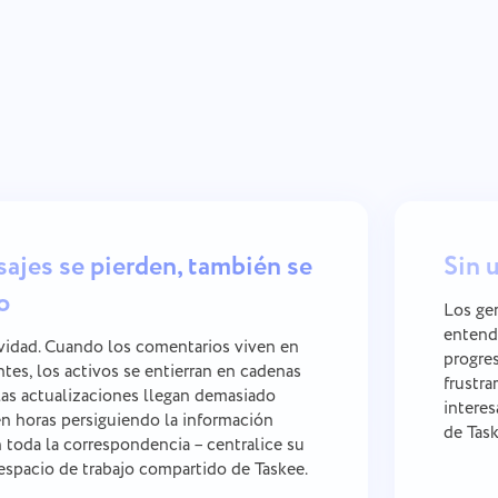
ajes se pierden, también se
Sin 
o
Los ger
entende
ividad. Cuando los comentarios viven en
progres
ntes, los activos se entierran en cadenas
frustra
las actualizaciones llegan demasiado
interes
en horas persiguiendo la información
de Task
n toda la correspondencia – centralice su
espacio de trabajo compartido de Taskee.