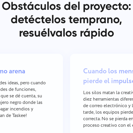
Obstáculos del proyecto:
detéctelos temprano,
resuélvalos rápido
mo arena
Cuando los mens
pierde el impuls
des ideas, pero cuando
udes de funciones,
Los silos matan la creat
 que se dé cuenta, su
diez herramientas difere
ujero negro donde las
de correo electrónico y 
pagar incendios y
tarde, los equipos pierd
an de Taskee!
correcta. No se pierda e
proceso creativo con el 