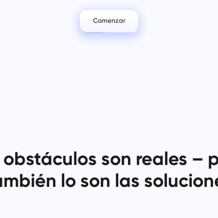
Mantenga sus documentos legales,
Menos caos, más creatividad:
plazos y equipo alineados en un
Flujos de trabajo de diseño
espacio de trabajo seguro.
simplificados.
Comenzar
Ver todas las soluciones
 obstáculos son reales – 
ambién lo son las solucion