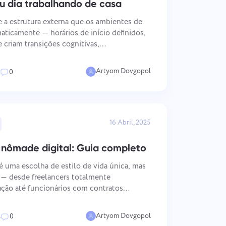
u dia trabalhando de casa
 a estrutura externa que os ambientes de
aticamente — horários de início definidos,
 criam transições cognitivas,
la presença visível e o ritmo ambiental de
artilhado. S
Artyom Dovgopol
0
16 Abril, 2025
 nômade digital: Guia completo
 uma escolha de estilo de vida única, mas
 — desde freelancers totalmente
ção até funcionários com contratos
 remoto que escolhem trabalhar no
artilham é o desafio operac
Artyom Dovgopol
s
0