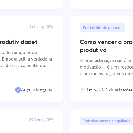
14 Maio, 2025
Produtividade pessoal
rodutividadet
Como vencer a proc
produtivo
tão do tempo pode
. Embora útil, a verdadeira
A procrastinação não é um
tas de rastreamento de
motivação — é uma respost
a pelo estresse, má
emocionais negativos que 
Compreender o mecanismo 
o pré-requisito para abord
Conecte-se connosco
Artyom Dovgopol
11 min
262 visualizações
Comunicar um erro de tradução
Sugira sua funcionalidade
Comunicar um erro de tradução
Escreva sobre você, sua experiência profissional e conhecimento
23 Abril, 2025
Forneça uma descrição do problema juntamente com a opção correcta
Nome da empresa
Trabalho remoto e equilíbrio
Funcionalidade