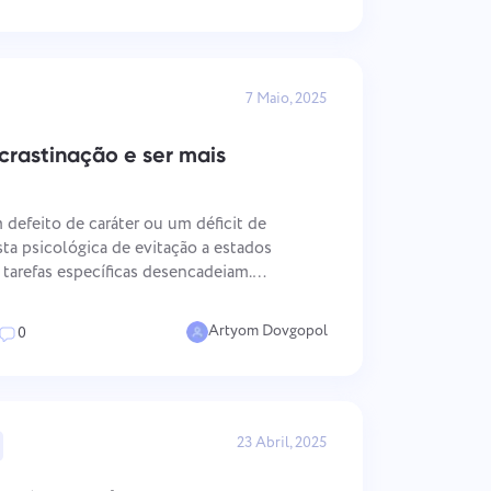
7 Maio, 2025
rastinação e ser mais
 defeito de caráter ou um déficit de
a psicológica de evitação a estados
tarefas específicas desencadeiam.
através do qual a procrastinação opera é
á-la efetivamente, po
Artyom Dovgopol
0
23 Abril, 2025