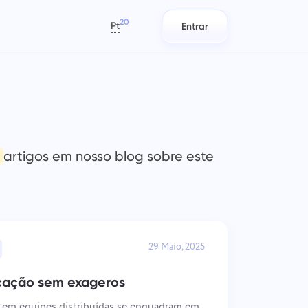
20
Pt
Entrar
العربية
Azərbaycan
日本語
tos
Relatórios
Equipes de TI
Bahasa Indonesia
m
e
Distribua recursos usando
Planeje, acompanhe e colabore
বাংলা
 e
relatórios de tempo gasto por
com facilidade.
artigos em nosso blog sobre este
ada.
projeto
Deutsch
English
Gestão da empresa
Equipes de marketing
Español
eto
Crie uma empresa, convide usuários
Planeje, colabore e execute
Français
ipe
e
e atribua funções para otimizar o
campanhas sem esforço com um
29 Maio, 2025
עברית
os
trabalho em equipe.
espaço de trabalho centralizado
para sua equipe de marketing.
हिन्दी
cação sem exageros
Italiano
Engenharia
 em equipes distribuídas se enquadram em