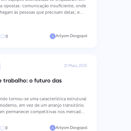
中文 (中国)
Do rastreamento de correções de
s opostas: comunicação insuficiente, onde
bugs ao planejamento de sprints,
Kiswahili
mantenha seu fluxo de trabalho
chegam às pessoas que precisam delas; e
Português
organizado.
nde o volume de informações excede a
rocessá-las
Русский
Oʻzbek
Artyom Dovgopol
s
0
ไทย
Türkçe
Tiếng Việt
21 Maio, 2025
 trabalho: o futuro das
ido tornou-se uma característica estrutural
moderno, em vez de um arranjo transitório.
am permanecer competitivas nos mercados
m custos operacionais, a questão já não é
Artyom Dovgopol
0