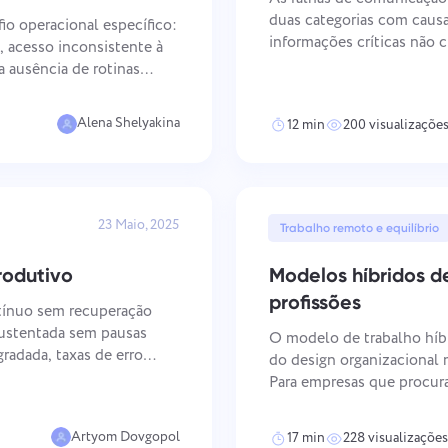
Mantenha seus documentos legais,
Menos caos, mais criatividade:
duas categorias com causa
prazos e equipe alinhados em um
Fluxos de trabalho de design
io operacional específico:
espaço de trabalho seguro.
simplificados.
informações críticas não 
 acesso inconsistente à
comunicação excessiva, o
a ausência de rotinas
capacidade da equipe de p
que funciona bem em um
Ver todas as soluções
Alena Shelyakina
12 min
200 visualizaçõe
23 Maio, 2025
Trabalho remoto e equilíbrio
rodutivo
Modelos híbridos de
profissões
tínuo sem recuperação
sustentada sem pausas
O modelo de trabalho híbr
radada, taxas de erro
do design organizacional 
ava ao longo do tempo. O
Para empresas que procur
aci
de talentos enquanto gere
se o trabalho híbrido é vi
Artyom Dovgopol
17 min
228 visualizações