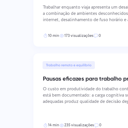
Trabalhar enquanto viaja apresenta um desaf
a combinação de ambientes desconhecidos,
internet, desalinhamento de fuso horário e 
estruturadas pode erodir a produtividade 
ambiente fixo. Abordar isso req
10 min
173 visualizações
0
Trabalho remoto e equilíbrio
Pausas eficazes para trabalho p
O custo em produtividade do trabalho con
está bem documentado: a carga cognitiva 
adequadas produz qualidade de decisão deg
aumentadas e fadiga acumulada que se agr
mecanismo é neurológico em vez de motiv
14 min
235 visualizações
0