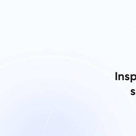
Ins
s