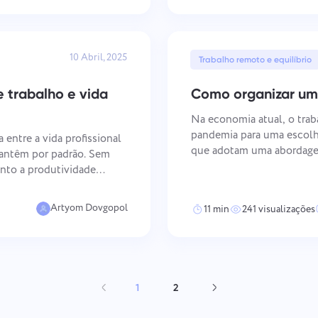
10 Abril, 2025
Trabalho remoto e equilíbrio
e trabalho e vida
Como organizar um
Na economia atual, o trab
pandemia para uma escolh
 entre a vida profissional
que adotam uma abordagem
mantêm por padrão. Sem
e mantêm uma forte motivação d
anto a produtividade
principais Org
dos deliberadamente —
Artyom Dovgopol
11 min
241 visualizações
1
2