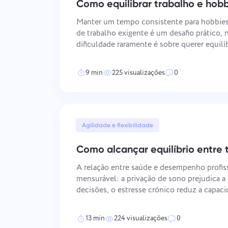
Como equilibrar trabalho e hobb
Manter um tempo consistente para hobbie
de trabalho exigente é um desafio prático, n
dificuldade raramente é sobre querer equilí
sistema funcional para criá-lo. As abordage
gerenciamento de tempo, priorização, mu
9 min
225 visualizações
0
Agilidade e flexibilidade
Como alcançar equilíbrio entre 
A relação entre saúde e desempenho profiss
mensurável: a privação de sono prejudica a
decisões, o estresse crônico reduz a capaci
comportamento sedentário enfraquece o foc
padrões de energia que comprometem a co
13 min
224 visualizações
0