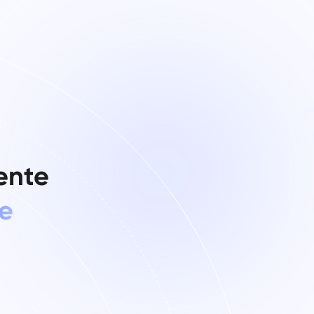
ente
e