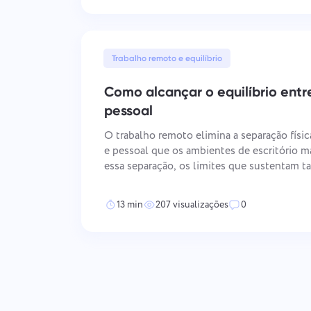
Trabalho remoto e equilíbrio
Como alcançar o equilíbrio entr
pessoal
O trabalho remoto elimina a separação física
e pessoal que os ambientes de escritório 
essa separação, os limites que sustentam t
quanto a recuperação precisam ser projeta
eles não surgirão por conta própr
13 min
207 visualizações
0