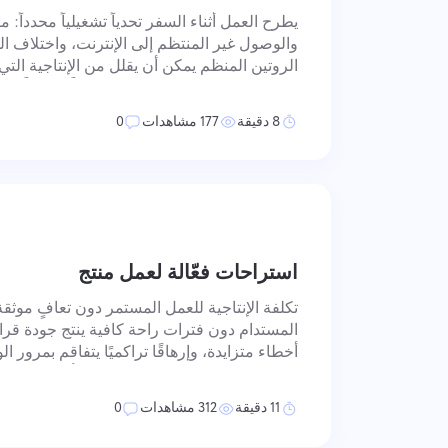
يطرح العمل أثناء السفر تحدياً تشغيلياً محدداً: م
والوصول غير المنتظم إلى الإنترنت، واختلاف ال
الروتين المنظم يمكن أن يقلل من الإنتاجية الت
ثابتة. تتطلب معالجة هذا الأمر إعداداً متعمداً 
مساحة العمل، وممارسا
8 دقيقة
177 مشاهدات
0
استراحات فعّالة لعمل منتج
تكلفة الإنتاجية للعمل المستمر دون تعافٍ موثقة
المستدام دون فترات راحة كافية ينتج جودة قر
أخطاء متزايدة، وإرهاقًا تراكميًا يتفاقم بمرور 
تحفيزية — يعمل الدماغ في دورات أداء طبيعية،
بدلاً من التوافق معها يقل
11 دقيقة
312 مشاهدات
0