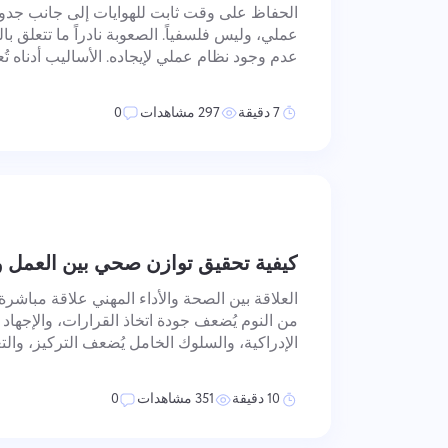
الحفاظ على وقت ثابت للهوايات إلى جانب جدو
عملي، وليس فلسفياً. الصعوبة نادراً ما تتعلق ب
عدم وجود نظام عملي لإيجاده. الأساليب أدناه تُع
الأولويات، والتبديل بين السياقات، وتصميم الا
ملموسة لدمج الهوايات في ي
7 دقيقة
297 مشاهدات
0
كيفية تحقيق توازن صحي بين العمل وا
العلاقة بين الصحة والأداء المهني علاقة مباشرة
من النوم يُضعف جودة اتخاذ القرارات، والإجهاد 
الإدراكية، والسلوك الخامل يُضعف التركيز، والت
طاقة تُقوّض التركيز المستدام. الإنتاجية لا تنف
والذهنية — بل هي دالة لها
10 دقيقة
351 مشاهدات
0