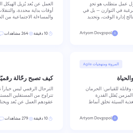
رقم التليفون
ل عمل متطلب هو تحدٍ
العمل عن بُعد يُزيل الهيكل ا
كيف يعمل
الرغبة في التوازن — بل في
أوقات بداية محددة، والتنقلا
Your message has been sent
الج إدارة الوقت، وتحديد
والمساءلة الاجتماعية من ال
شكرًا لأنك جزء من Taskee
ستراحات الصغيرة كأدوات
مشترك. بدون هذه المُدخلات 
successfully
البريد الإلكتروني
والتعافي إلى تصميم متعمد. ا
تحميل الملفات
or drag and drop
Artyom Dovgopol
10 دقيقة
264 مشاهدات
سنتعرف عليه بالتأكيد وسنحاول تنفيذه في المنتج. تساعدنا في التحسن كل يوم!
We will contact you soon
تصفح الملفات
أو سحب وإسقاط
رسالتك
إرسال
اقترح
بالنقر على الزر، تؤكد موافقتك على معالجة
البيانات الشخصية.
16 أبريل, 2025
المرونة ومنهجيات Agile
بالنقر على زر "إرسال"، فإنك توافق على معالجة بياناتك
إرسال
إرسال
الشخصية وفقًا للوثيقة التالية:
سياسة الخصوصية.
لحياة
كيف تصبح رحّالة رقميًا
 وقابلة للقياس: الحرمان
الترحال الرقمي ليس خياراً ن
المزمن يُقلل القدرة
تتراوح من المستقلين المستقل
غذية السيئة تخلق أنماط
عقودهم العمل عن بُعد ويختا
صل عن الحالة الجسدية
التشغيلي المتمثل في الحفاظ 
اللوجستية والمالية والنفسي
Artyom Dovgopol
10 دقيقة
279 مشاهدات