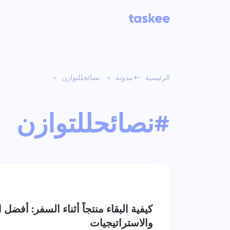
الرئيسية
مدونة
نصائحللتوازن
للفرق
ت
ميزات Taskee
تتب
وإض
#نصائحللتوازن
تعرّف على 7 المزيد من الميزات
الصناعات
الملهمة
نوع الشركة
ل
إدا
الم
عرض جميع الميزات
كيفية البقاء منتجاً أثناء السفر: أفضل 
والاستراتيجيات