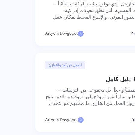
لخارجي الذي توفره بيئات المكاتب تلقائياً —
ت الجسدية التي تخلق تحولات إدراكية،
حضور المرئي، والإيقاع المحيط لمكان عمل
الهيكلية، تحتاج ظروف التركيز المستدام
لمما
Artyom Dovgopol
0
16 أبريل, 2025
العمل عن بُعد والتوازن
: دليل كامل
مطياً واحداً، بل مجموعة من الترتيبات —
ين تماماً عن الموقع إلى الموظفين الذين تتيح
رون العمل من الخارج. ما يجمعهم هو التحدي
على الأداء المهني مع إدارة المتطلبات
Artyom Dovgopol
0