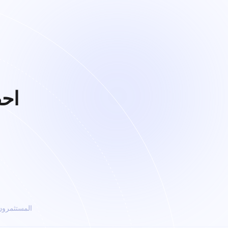
احص
المستثمرون