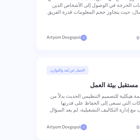
中文 (中国)
عمل
من تتبع إصلاحات الأخطاء إلى تخطيط
ات الحرجة في الوصول إلى الأشخاص الذين
السباقات السريعة، حافظ على تنظيم
Kiswahili
تصال، حيث يتجاوز حجم المعلومات قدرة الفريق
سير عملك.
Português
 مما يتسبب في فقدان الإشارات المهمة في
ات في
Русский
Oʻzbek
Artyom Dovgopol
0
ไทย
Türkçe
Tiếng Việt
21 مايو, 2025
العمل عن بُعد والتوازن
 مستقبل بيئة العمل
ة هيكلية للتصميم التنظيمي الحديث بدلاً من
ركات التي تسعى إلى الحفاظ على قدرتها
مع إدارة التكاليف التشغيلية، لم يعد السؤال
ابلاً للتطبيق، بل كيفية تنفيذه بطريقة تستفيد
Artyom Dovgopol
0