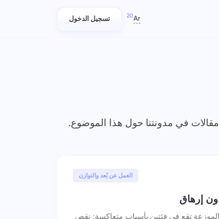
20
Ar
تسجيل الدخول
العربية
Azərbaycan
日本語
التقارير
فرق تكنولوجيا المعلومات
Bahasa Indonesia
خطط، وتتبع، وتعاون بسهولة.
توزيع الموارد باستخدام تقارير الوقت
বাংলা
المستغرق لكل مشروع
Deutsch
قالات في مدونتنا حول هذا الموضوع.
English
إدارة الشركة
فرق التسويق
Español
قم بإنشاء شركة، ودعوة المستخدمين
خطط وتعاون ونفّذ الحملات بسهولة
وتعيين الأدوار لتحسين العمل الجماعي
Français
-
في مساحة عمل مركزية لفريق
29 مايو, 2025
עברית
العمل عن بُعد والتوازن
التسويق الخاص بك.
हिन्दी
ون إرهاق
Italiano
الهندسة
الموزعة تقع في فئتين بأسباب متعاكسة: نقص