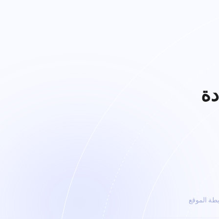
دة
طة الموقع