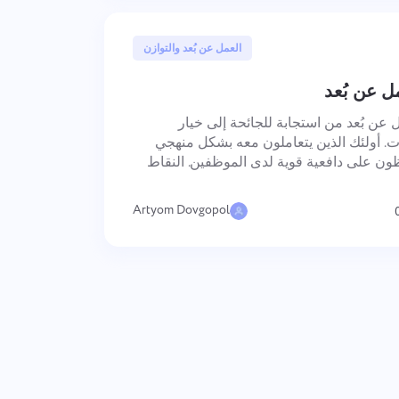
8 أبريل, 2025
العمل عن بُعد والتوازن
ل عن بُعد
 عن بُعد من استجابة للجائحة إلى خيار
ت. أولئك الذين يتعاملون معه بشكل منهجي
يحققون إنتاجية عالية ويحافظون على دافعية قوية لدى الموظفين. النقاط
ي لديها نظام إدارة مناسب للعمل عن بُعد لديها
Artyom Dovgopol