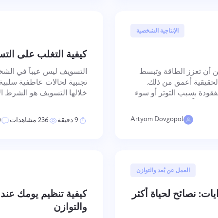
14 مايو, 2025
الإنتاجية الشخصية
كيفية التغلب على التسو
كن أن تعزز الطاقة وتبسط
التسويف ليس عيباً في الشخصي
 الحقيقية أعمق من ذلك.
تجنبية لحالات عاطفية سلبية 
مفقودة بسبب التوتر أو سوء
خلالها التسويف هو الشرط الأ
اقة فعلياً — وكيف تختلف
تتعامل معه كمشكلة انضباط ت
هو التنظيم العاطفي أ
Artyom Dovgopol
9 دقيقة
236 مشاهدات
0
الإبلاغ عن خطأ
اتصل بنا
يرجى وصف المشكلة التي واجهتها بالتفصيل ، وتقديم معلومات محددة ، ولا
اقترح ميزتك
الإبلاغ عن خطأ في الترجمة
تتردد في إرفاق أي ملفات ذات صلة. تساعدنا مشاركتك النشطة على تحسين
23 أبريل, 2025
العمل عن بُعد والتوازن
تجربة المستخدم ، وضمان خدمة أفضل للجميع.
قدم وصفًا للمشكلة جنبا إلى جنب مع الخيار الصحيح
اسم
يات: نصائح لحياة أكثر
كيفية تنظيم يومك عند ا
الميزة
والتوازن