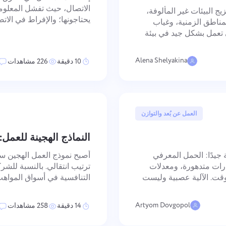
احتفظ بجميع مستنداتك القانونية،
فوضى أقل، إبداع أكثر: تدفقات ال
الاتصال، حيث تفشل المعلوم
والمواعيد النهائية، وفريق العمل في
التصميمية أصبحت بسيطة.
زيج البيئات غير المألوفة،
يحتاجونها؛ والإفراط في الا
مساحة عمل آمنة واحدة.
مناطق الزمنية، وغياب
على معالجتها بشكل انتقائي،
ي تعمل بشكل جيد في بيئة
الضوضاء. كلاهما ينتج إخفاق
— في التخطيط، وتكوين
عرض جميع الحلول
Alena Shelyakina
10 دقيقة
226 مشاهدات
23 مايو, 2025
العمل عن بُعد والتوازن
النماذج الهجينة للعمل:
 جيدًا: الحمل المعرفي
أصبح نموذج العمل الهجين سم
ارات متدهورة، ومعدلات
ترتيب انتقالي. بالنسبة للش
الوقت. الآلية عصبية وليست
التنافسية في أسواق المواهب 
 والعمل ضد هذه الدورات
هو ما إذا كان العمل الهجين ق
من فوائده دون خلق إخ
Artyom Dovgopol
14 دقيقة
258 مشاهدات