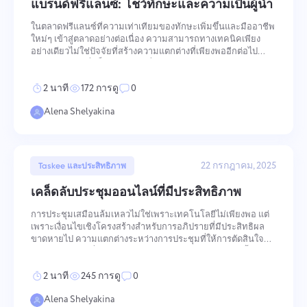
การจัดการบริษัท
แบรนด์ฟรีแลนซ์: โชว์ทักษะและความเป็นผู้นำ
Oʻzbek
สร้างบริษัท เชิญผู้ใช้ และกำหนดบทบาทเพื่อปรับปรุงการ
ในตลาดฟรีแลนซ์ที่ความเท่าเทียมของทักษะเพิ่มขึ้นและมืออาชีพ
ทำงานเป็นทีม
ใหม่ๆ เข้าสู่ตลาดอย่างต่อเนื่อง ความสามารถทางเทคนิคเพียง
ไทย
อย่างเดียวไม่ใช่ปัจจัยที่สร้างความแตกต่างที่เพียงพออีกต่อไป
แบรนด์ส่วนตัวที่แข็งแกร่งสร้างเงื่อนไขสำหรับการดึงดูดลูกค้า
คุณภาพสูงขึ้น เรียกเก็บอัตราที่สูงขึ้น และสร้างชนิดของชื่อเสี
Türkçe
2 นาที
172 การดู
0
Alena Shelyakina
Tiếng Việt
22 กรกฎาคม, 2025
Taskee และประสิทธิภาพ
เคล็ดลับประชุมออนไลน์ที่มีประสิทธิภาพ
การประชุมเสมือนล้มเหลวไม่ใช่เพราะเทคโนโลยีไม่เพียงพอ แต่
เพราะเงื่อนไขเชิงโครงสร้างสำหรับการอภิปรายที่มีประสิทธิผล
ขาดหายไป ความแตกต่างระหว่างการประชุมที่ให้การตัดสินใจ
และการประชุมที่ใช้เวลาโดยไม่มีผลลัพธ์ถูกกำหนดเกือบทั้งหมด
โดยสิ่งที่เกิดขึ้นก่อนการประชุมเริ่มต้น วิธีที่ดำเนินการ และการก
2 นาที
245 การดู
0
ระทำที่
Alena Shelyakina