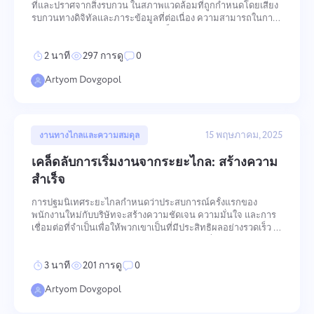
ที่และปราศจากสิ่งรบกวน ในสภาพแวดล้อมที่ถูกกำหนดโดยเสียง
รบกวนทางดิจิทัลและภาระข้อมูลที่ต่อเนื่อง ความสามารถในการ
เข้าและรักษาสมาธิเชิงลึกได้กลายเป็นข้อได้เปรียบในการแข่งขัน
ที่วัดได้ — ข้อได้เปรียบที่กำหนดทั้งคุณภาพและความเร็วของงานที่
2 นาที
297 การดู
0
ต้องก
Artyom Dovgopol
15 พฤษภาคม, 2025
งานทางไกลและความสมดุล
เชื่อมต่อกับเรา
รายงานข้อผิดพลาด
เคล็ดลับการเริ่มงานจากระยะไกล: สร้างความ
แนะนำฟีเจอร์ของคุณ
สำเร็จ
รายงานข้อผิดพลาดในการแปล
โปรดอธิบายปัญหาที่คุณพบในรายละเอียดการให้
ข้อมูลเฉพาะและอย่าลังเลที่จะแนบไฟล์ที่เกี่ยวข้อง
ให้คำอธิบายของปัญหาพร้อมกับตัวเลือกที่ถูกต้อง
การปฐมนิเทศระยะไกลกำหนดว่าประสบการณ์ครั้งแรกของ
ชื่อ
การมีส่วนร่วมที่ใช้งานของคุณช่วยให้เราปรับปรุง
พนักงานใหม่กับบริษัทจะสร้างความชัดเจน ความมั่นใจ และการ
ประสบการณ์การใช้งานเพื่อให้มั่นใจว่าบริการที่ดี
ฟีเจอร์
เชื่อมต่อที่จำเป็นเพื่อให้พวกเขาเป็นที่มีประสิทธิผลอย่างรวดเร็ว —
ขึ้นสำหรับทุกคน
หรือปล่อยให้พวกเขานำทางในสภาพแวดล้อมที่ไม่คุ้นเคยโดย
หมายเลขโทรศัพท์
ไม่มีการสนับสนุนที่เพียงพอ ความท้าทายเชิงโครงสร้างคือกลไก
3 นาที
201 การดู
0
การปฐมนิเทศที่ไม่
วิธีการทำงาน
Artyom Dovgopol
Your message has been sent
ขอบคุณที่เป็นส่วนหนึ่งของ Taskee
อีเมล
successfully