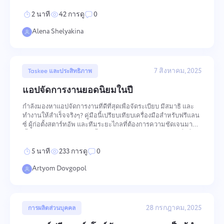
สม่ำเสมอในหลายมิติ — ตั้งแต่วิธีการเสริมคุณค่าและการรับรู้ผล
Español
สร้างงาน ทำงานกับเพื่อนร่วมงาน และปิดเมื่อเสร็จสิ้น
2 นาที
42 การดู
0
การปฏิบัต
Alena Shelyakina
Français
รายงาน
עברית
แจกจ่ายทรัพยากรโดยใช้รายงานเกี่ยวกับเวลาที่ใช้ต่อ
โครงการ
7 สิงหาคม, 2025
Taskee และประสิทธิภาพ
हिन्दी
แอปจัดการงานยอดนิยมในปี
กระดานคัมบัง
กำลังมองหาแอปจัดการงานที่ดีที่สุดเพื่อจัดระเบียบ มีสมาธิ และ
Italiano
ทำงานให้สำเร็จจริงๆ? คู่มือนี้เปรียบเทียบเครื่องมือสำหรับฟรีแลน
จัดการงานบนกระดานคัมบัง กรองงาน และปรับขนาด
ซ์ ผู้ก่อตั้งสตาร์ทอัพ และทีมระยะไกลที่ต้องการความชัดเจนมาก
กระดานของคุณ
ขึ้น ไม่ใช่เสียงรบกวนมากขึ้น ไม่ว่าคุณจะต้องการรายการสิ่งที่
中文 (中国)
ต้องทำแบบเรียบง่าย แดชบอร์ดทีม หรือการวางแผนตามปฏิทิ
5 นาที
233 การดู
0
Kiswahili
การจัดการโครงการ
Artyom Dovgopol
จัดการข้อมูลโครงการ (สถานะ/แท็ก) และกิจกรรมของทีมใน
Português
ที่เดียว
28 กรกฎาคม, 2025
การผลิตส่วนบุคคล
Русский