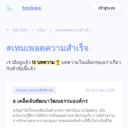
เข้าสู่ระบบ
Back to menu
Back to menu
หน้าหลัก
บล็อก
เทมเพลตความสำเร็จ
العربية
สำหรับทีม
คุณสมบัติของ Taskee
#เทมเพลตความสำเร็จ
Azərbaycan
เรียนรู้เกี่ยวกับ 7 คุณสมบัติที่สร้างแรงบันดาลใจเพิ่มเติม
อุตสาหกรรม
日本語
เรามีอยู่แล้ว
15 บทความ
บทความในบล็อกของเราเกี่ยว
ดูคุณสมบัติทั้งหมด
กับหัวข้อนี้แล้ว
Bahasa Indonesia
ประเภทบริษัท
বাংলা
30 มกราคม, 2026
เวลาติดตาม
Taskee และประสิทธิภาพ
ติดตามเวลางาน ตรวจสอบเพื่อนร่วมงาน และเพิ่มเวลาด้วย
6 เคล็ดลับพัฒนาวัฒนธรรมองค์กร
Deutsch
ตนเอง
ขวัญกำลังใจของทีมเป็นตัวแปรการดำเนินงานโดยตรง: เมื่อ
พนักงานรู้สึกว่าได้รับการเห็นคุณค่าและมีแรงจูงใจ การมีส่วนร่วม
English
การรักษาบุคลากร และคุณภาพของผลลัพธ์จะดีขึ้นในระดับที่วัด
งาน
ได้ การรักษาขวัญกำลังใจให้สูงต้องใช้การกระทำที่จงใจและ