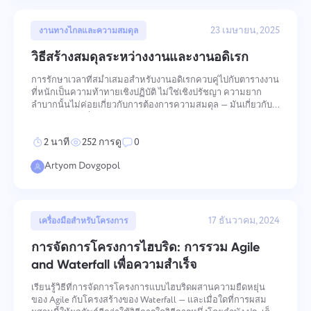
อัปโหลดไฟล์
เราจะทำความคุ้นเคยกับมันและพยายามนำมันไป
เรียกดูไฟล์
หรือลากและวาง
ใช้ในผลิตภัณฑ์ คุณช่วยให้เราดีขึ้นทุกวัน!
23 เมษายน, 2025
ข้อความของคุณ
งานทางไกลและความสมดุล
We will contact you soon
โดยการคลิกปุ่ม คุณยืนยันการยินยอมในการ
วิธีสร้างสมดุลระหว่างงานและงานอดิเรก
เรียกดูไฟล์
หรือลากและวาง
ประมวลผลข้อมูลของคุณ
ข้อมูลส่วนบุคคล.
ส่ง
การรักษาเวลาที่สม่ำเสมอสำหรับงานอดิเรกควบคู่ไปกับตารางงาน
ส่ง
แนะนำ
ที่หนักเป็นความท้าทายเชิงปฏิบัติ ไม่ใช่เชิงปรัชญา ความยาก
เมื่อคลิกที่ปุ่ม "ส่ง" คุณยินยอมให้ประมวลผลข้อมูลส่วน
ลำบากนั้นไม่ค่อยเกี่ยวกับการต้องการความสมดุล — มันเกี่ยวกับ
บุคคลของคุณตามเอกสารต่อไปนี้:
ส่ง
การไม่มีระบบที่ใช้งานได้จริงในการสร้างมัน วิธีการด้านล่าง
นโยบายความเป็นส่วนตัว.
จัดการกับการบริหารเวลา การจัดลำดับความสำคัญ การสลับ
2 นาที
252 การดู
0
บริบท และการอ
Artyom Dovgopol
17 ธันวาคม, 2024
เครื่องมือสำหรับโครงการ
การจัดการโครงการไฮบริด: การรวม Agile
and Waterfall เพื่อความสำเร็จ
เรียนรู้วิธีที่การจัดการโครงการแบบไฮบริดผสานความยืดหยุ่น
ของ Agile กับโครงสร้างของ Waterfall — และเมื่อใดที่การผสม