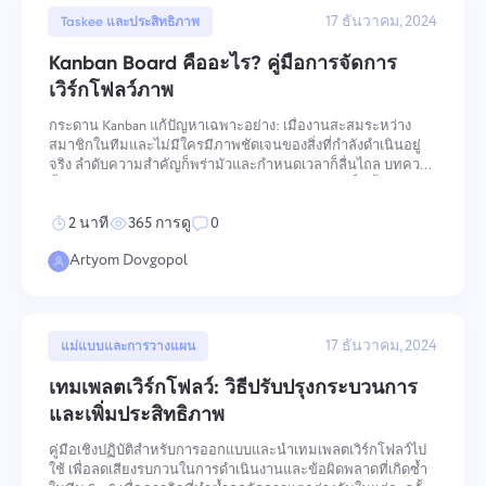
17 ธันวาคม, 2024
Taskee และประสิทธิภาพ
Kanban Board คืออะไร? คู่มือการจัดการ
เวิร์กโฟลว์ภาพ
กระดาน Kanban แก้ปัญหาเฉพาะอย่าง: เมื่องานสะสมระหว่าง
สมาชิกในทีมและไม่มีใครมีภาพชัดเจนของสิ่งที่กำลังดำเนินอยู่
จริง ลำดับความสำคัญก็พร่ามัวและกำหนดเวลาก็ลื่นไถล บทความ
นี้อธิบายว่ากระดาน Kanban จัดโครงสร้างการมองเห็นนั้นอย่างไร
อะไรทำให้มันทำงานได้ในการปฏิบัติจริง และวิธีตั้งค่าโดยไม่มีคอ
2 นาที
365 การดู
0
ขวดทั่
Artyom Dovgopol
17 ธันวาคม, 2024
แม่แบบและการวางแผน
เทมเพลตเวิร์กโฟลว์: วิธีปรับปรุงกระบวนการ
และเพิ่มประสิทธิภาพ
คู่มือเชิงปฏิบัติสำหรับการออกแบบและนำเทมเพลตเวิร์กโฟลว์ไป
ใช้ เพื่อลดเสียงรบกวนในการดำเนินงานและข้อผิดพลาดที่เกิดซ้ำ