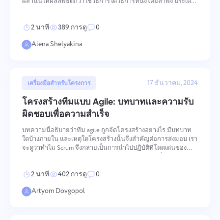
ผสานนี้ให้ผลลัพธ์ดีกว่าใช้วิธีการใดวิธีการหนึ่งโดยลำพัง ประเด็น
สำคัญ ความยืดหยุ่นและโครงสร้าง: การจัดการโครงการแบบไฮ
บริดผสานการปรับตัวของ Agile กับขั้นตอนที่ชัด
2 นาที
389 การดู
0
Alena Shelyakina
17 ธันวาคม, 2024
เครื่องมือสำหรับโครงการ
โครงสร้างทีมแบบ Agile: บทบาทและความรับ
ผิดชอบเพื่อความสำเร็จ
บทความนี้อธิบายว่าทีม agile ถูกจัดโครงสร้างอย่างไร มีบทบาท
ใดบ้างภายใน และเหตุใดโครงสร้างนั้นจึงสำคัญต่อการส่งมอบ เรา
จะดูว่าทำไม Scrum จึงกลายเป็นการนำไปปฏิบัติที่โดดเด่นของ
Agile และวิธีปรับการจัดทีมให้เข้ากับความต้องการที่แท้จริงของ
โครงการของคุณ ประเด็นสำคัญ วิธีการ Agile
2 นาที
402 การดู
0
Artyom Dovgopol