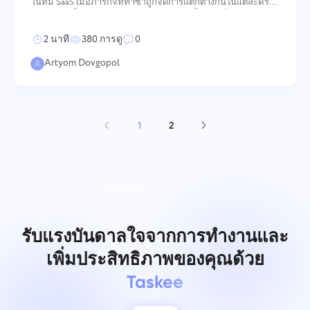
ในทีม SaaS เมื่อภารกิจที่ทำซ้ำถูกจัดการแตกต่างกันในแต่ละครั้ง
ผลลัพธ์จะขึ้นกับนิสัยส่วนบุคคล มักนำไปสู่ขั้นตอนที่ตกหล่น
ความล่าช้า และการประสานงานเพิ่ม เทมเพลตเวิร์กโฟลว์กำ
2 นาที
380 การดู
0
Artyom Dovgopol
1
2
รับแรงบันดาลใจจากการทำงานและ
เพิ่มประสิทธิภาพของคุณด้วย
Taskee