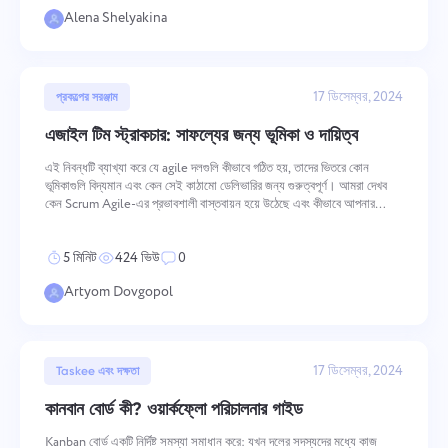
Alena Shelyakina
17 ডিসেম্বর, 2024
প্রকল্পের সরঞ্জাম
এজাইল টিম স্ট্রাকচার: সাফল্যের জন্য ভূমিকা ও দায়িত্ব
এই নিবন্ধটি ব্যাখ্যা করে যে agile দলগুলি কীভাবে গঠিত হয়, তাদের ভিতরে কোন
ভূমিকাগুলি বিদ্যমান এবং কেন সেই কাঠামো ডেলিভারির জন্য গুরুত্বপূর্ণ। আমরা দেখব
কেন Scrum Agile-এর প্রভাবশালী বাস্তবায়ন হয়ে উঠেছে এবং কীভাবে আপনার
প্রকল্পের প্রকৃত চাহিদার সাথে দল সংগঠনকে অভিযোজিত করতে হয়। মূল
5 মিনিট
424 ভিউ
0
Artyom Dovgopol
17 ডিসেম্বর, 2024
Taskee এবং দক্ষতা
কানবান বোর্ড কী? ওয়ার্কফ্লো পরিচালনার গাইড
Kanban বোর্ড একটি নির্দিষ্ট সমস্যা সমাধান করে: যখন দলের সদস্যদের মধ্যে কাজ