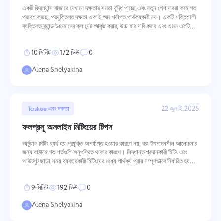
একটি ফ্রিল্যান্স বাজারে যেখানে দক্ষতার সমতা বৃদ্ধি পাচ্ছে এবং নতুন পেশাদাররা ক্রমাগত
Oʻzbek
প্রবেশ করছে, প্রযুক্তিগত দক্ষতা একাই আর পর্যাপ্ত পার্থক্যকারী নয়। একটি শক্তিশালী
ব্যক্তিগত ব্র্যান্ড উচ্চমানের ক্লায়েন্ট আকৃষ্ট করার, উচ্চ হার দাবি করার এবং এমন একটি
খ্যাতি তৈরি করার শর্ত তৈরি করে যা ধ্রুবক
ไทย
10 মিনিট
172 ভিউ
0
Türkçe
Alena Shelyakina
Tiếng Việt
22 জুলাই, 2025
Taskee এবং দক্ষতা
ফলপ্রসূ অনলাইন মিটিংয়ের টিপস
ভার্চুয়াল মিটিং ব্যর্থ হয় প্রযুক্তি অপর্যাপ্ত হওয়ার কারণে নয়, বরং উৎপাদনশীল আলোচনার
জন্য কাঠামোগত শর্তগুলি অনুপস্থিত থাকার কারণে। সিদ্ধান্ত প্রদানকারী মিটিং এবং
আউটপুট ছাড়া সময় ব্যবহারকারী মিটিংয়ের মধ্যে পার্থক্য প্রায় সম্পূর্ণভাবে নির্ধারিত হয়
মিটিং শুরু হওয়ার আগে কী ঘটে, এটি কীভাবে
9 মিনিট
192 ভিউ
0
Alena Shelyakina