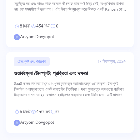
স্তূপীকৃত হয় এবং কারও কাছে আসলে কী চলছে তার স্পষ্ট চিত্র নেই, অগ্রাধিকার ঝাপসা
হয় এবং সময়সীমা পিছলে যায়। এই নিবন্ধটি ব্যাখ্যা করে কীভাবে একটি Kanban বোর্ড
সেই দৃশ্যমানতা গঠন করে, কী এটি কর্মক্ষমভাবে কাজ করায় এবং সা
8 মিনিট
454 ভিউ
0
Artyom Dovgopol
17 ডিসেম্বর, 2024
টেমপ্লেট এবং পরিকল্পনা
ওয়ার্কফ্লো টেমপ্লেট: প্রক্রিয়া এবং দক্ষতা
SaaS দলের কার্যকরণে শব্দ এবং পুনরাবৃত্ত ভুল কমানোর জন্য ওয়ার্কফ্লো টেমপ্লেট
ডিজাইন ও বাস্তবায়নের একটি ব্যবহারিক নির্দেশিকা। যখন পুনরাবৃত্ত কাজগুলো প্রতিবার
ভিন্নভাবে সামলানো হয়, ফলাফল ব্যক্তিগত অভ্যাসের ওপর নির্ভর করে। এটি সাধারণত
ধাপ বাদ পড়া, বিলম্ব ও অতিরিক্ত সমন্বয়ের দিকে নিয়ে
6 মিনিট
440 ভিউ
0
Artyom Dovgopol