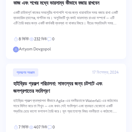
কাজ এবং শখের মধ্যে ভারসাম্য কীভাবে বজায় রাখবেন
প্রেরণ
প্রস্তাব করুন
প্রেরণ
একটি চাহিদাপূর্ণ কাজের সময়সূচীর পাশাপাশি শখের জন্য ধারাবাহিক সময় বজায় রাখা একটি
ব্যবহারিক চ্যালেঞ্জ, দার্শনিক নয়। অসুবিধাটি খুব কমই ভারসাম্য চাওয়া সম্পর্কে — এটি
"পাঠান" বোতামে ক্লিক করার মাধ্যমে, আপনি নিম্নলিখিত নথি অনুযায়ী আপনার
প্রেরণ
ব্যক্তিগত তথ্যের প্রক্রিয়াকরণে সম্মতি প্রদান করছেন:
গোপনীয়তা নীতি.
এটি তৈরি করার জন্য একটি কার্যকরী ব্যবস্থা না থাকার বিষয়ে। নীচের পদ্ধতিগুলি সময়
ব্যবস্থাপনা, অগ্রাধিকার নির্ধারণ, প্রসঙ্গ পরিব
8 মিনিট
232 ভিউ
0
Artyom Dovgopol
17 ডিসেম্বর, 2024
প্রকল্পের সরঞ্জাম
হাইব্রিড প্রকল্প পরিচালনা: সাফল্যের জন্য চটপটে এবং
জলপ্রপাতের সংমিশ্রণ
হাইব্রিড প্রকল্প ব্যবস্থাপনা কীভাবে Agile-এর নমনীয়তাকে Waterfall-এর কাঠামোর
সাথে মিলিত করে তা শিখুন — এবং কখন সেই সংমিশ্রণ একা ব্যবহৃত যেকোনো একটি
পদ্ধতির চেয়ে ভালো ফলাফল তৈরি করে। মূল গ্রহণযোগ্য বিষয় নমনীয়তা ও কাঠামো:
হাইব্রিড প্রকল্প ব্যবস্থাপনা Agile-এর অভিযোজনযোগ্য
7 মিনিট
407 ভিউ
0