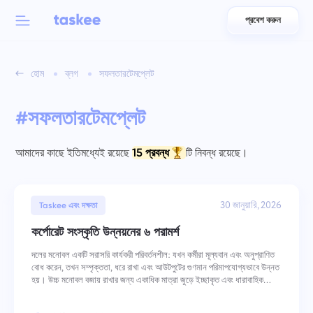
প্রবেশ করুন
Back to menu
Back to menu
হোম
ব্লগ
সফলতারটেমপ্লেট
العربية
দলগুলির জন্য
Taskee বৈশিষ্ট্য
#সফলতারটেমপ্লেট
Azərbaycan
সম্পর্কে জানুন 7 আরও অনুপ্রেরণামূলক বৈশিষ্ট্যসমূহ
শিল্প
日本語
আমাদের কাছে ইতিমধ্যেই রয়েছে
15 প্রবন্ধ
টি নিবন্ধ রয়েছে।
সমস্ত বৈশিষ্ট্য দেখুন
Bahasa Indonesia
কোম্পানির ধরন
30 জানুয়ারি, 2026
Taskee এবং দক্ষতা
বাংলা
ট্র্যাকিং সময়
কর্পোরেট সংস্কৃতি উন্নয়নের ৬ পরামর্শ
কাজের সময় ট্র্যাক করুন, সহকর্মীদের নিরীক্ষণ করুন এবং সময় ম্যানুয়ালি যোগ করুন
Deutsch
দলের মনোবল একটি সরাসরি কার্যকরী পরিবর্তনশীল: যখন কর্মীরা মূল্যবান এবং অনুপ্রাণিত
বোধ করেন, তখন সম্পৃক্ততা, ধরে রাখা এবং আউটপুটের গুণমান পরিমাপযোগ্যভাবে উন্নত
হয়। উচ্চ মনোবল বজায় রাখার জন্য একাধিক মাত্রা জুড়ে ইচ্ছাকৃত এবং ধারাবাহিক
English
কাজ
পদক্ষেপ প্রয়োজন — মূল্যবোধগুলি কীভাবে শক্তিশালী হয় এবং কর্
একটি কাজ তৈরি করুন, সহকর্মীদের সাথে কাজ করুন এবং এটি শেষ হলে বন্ধ করুন