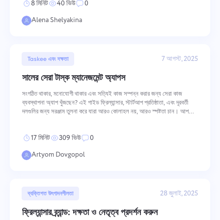
8 মিনিট
40 ভিউ
0
Español
Alena Shelyakina
Français
রিপোর্ট
প্রতি প্রকল্পে ব্যয় করা সময়ের রিপোর্ট ব্যবহার করে সংস্থানগুলি বিতরণ করুন.
עברית
7 আগস্ট, 2025
Taskee এবং দক্ষতা
সালের সেরা টাস্ক ম্যানেজমেন্ট অ্যাপস
हिन्दी
কানবান বোর্ড
সংগঠিত থাকার, মনোযোগী থাকার এবং সত্যিই কাজ সম্পন্ন করার জন্য সেরা কাজ
কানবান বোর্ডে কাজগুলি পরিচালনা করুন, কাজগুলি ফিল্টার করুন এবং আপনার বোর্ডের
ব্যবস্থাপনা অ্যাপ খুঁজছেন? এই গাইড ফ্রিল্যান্সার, স্টার্টআপ প্রতিষ্ঠাতা, এবং দূরবর্তী
Italiano
স্কেল বাড়ান
দলগুলির জন্য সরঞ্জাম তুলনা করে যারা আরও কোলাহল নয়, আরও স্পষ্টতা চান। আপনার
ন্যূনতম টু-ডু তালিকা, দল ড্যাশবোর্ড, বা ক্যালেন্ডার-ভিত্তিক পর
中文 (中国)
17 মিনিট
309 ভিউ
0
প্রকল্প ব্যবস্থাপনা
Artyom Dovgopol
Kiswahili
এক জায়গায় প্রকল্পের তথ্য (স্থিতি/ট্যাগ) এবং দলের কার্যকলাপ পরিচালনা করুন
Português
28 জুলাই, 2025
কোম্পানি ব্যবস্থাপনা
ব্যক্তিগত উৎপাদনশীলতা
Русский
একটি কোম্পানি তৈরি করুন, ব্যবহারকারীদের আমন্ত্রণ জানান এবং দলগত কাজের
ফ্রিল্যান্সার ব্র্যান্ড: দক্ষতা ও নেতৃত্ব প্রদর্শন করুন
অনুকূলকরণের জন্য ভূমিকা বরাদ্দ করুন