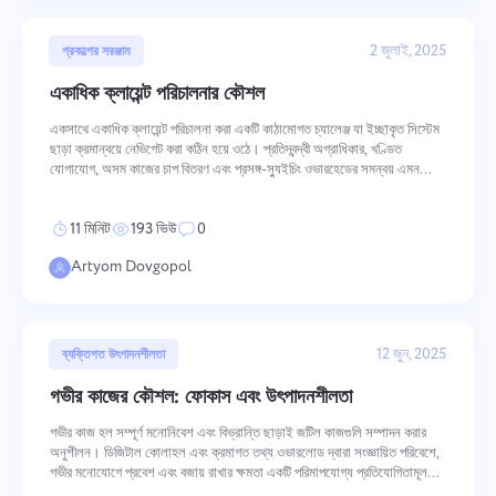
2 জুলাই, 2025
প্রকল্পের সরঞ্জাম
একাধিক ক্লায়েন্ট পরিচালনার কৌশল
একসাথে একাধিক ক্লায়েন্ট পরিচালনা করা একটি কাঠামোগত চ্যালেঞ্জ যা ইচ্ছাকৃত সিস্টেম
ছাড়া ক্রমান্বয়ে নেভিগেট করা কঠিন হয়ে ওঠে। প্রতিদ্বন্দ্বী অগ্রাধিকার, খণ্ডিত
যোগাযোগ, অসম কাজের চাপ বিতরণ এবং প্রসঙ্গ-স্যুইচিং ওভারহেডের সমন্বয় এমন
পরিস্থিতি তৈরি করে যেখানে গুণমান এবং পেশাদার খ্যাতি ধীরে ধীরে
11 মিনিট
193 ভিউ
0
Artyom Dovgopol
12 জুন, 2025
ব্যক্তিগত উৎপাদনশীলতা
গভীর কাজের কৌশল: ফোকাস এবং উৎপাদনশীলতা
গভীর কাজ হল সম্পূর্ণ মনোনিবেশ এবং বিভ্রান্তি ছাড়াই জটিল কাজগুলি সম্পাদন করার
অনুশীলন। ডিজিটাল কোলাহল এবং ক্রমাগত তথ্য ওভারলোড দ্বারা সংজ্ঞায়িত পরিবেশে,
গভীর মনোযোগে প্রবেশ এবং বজায় রাখার ক্ষমতা একটি পরিমাপযোগ্য প্রতিযোগিতামূলক
সুবিধায় পরিণত হয়েছে — এমন একটি সুবিধা যা জ্ঞানগতভাবে চাহিদাপূর