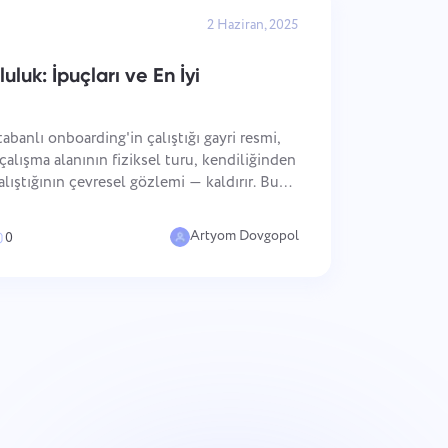
2 Haziran, 2025
uluk: İpuçları ve En İyi
abanlı onboarding'in çalıştığı gayri resmi,
alışma alanının fiziksel turu, kendiliğinden
alıştığının çevresel gözlemi — kaldırır. Bu
grasyon için çevresel değildir; yeni
Artyom Dovgopol
0