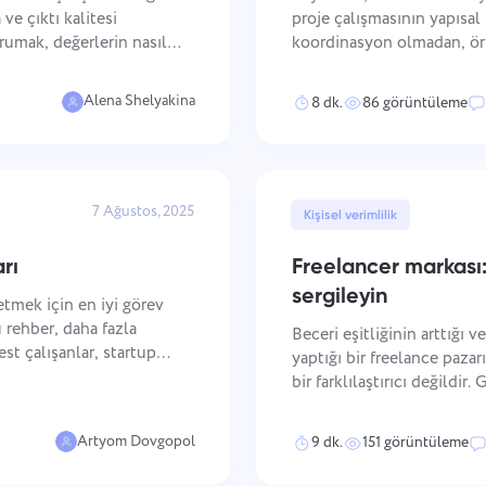
Hukuki belgelerinizi, son
Daha az kaos, daha fazla yaratıcı
ve çıktı kalitesi
proje çalışmasının yapısal b
tarihlerinizi ve ekibinizi güvenli
Basitleştirilmiş tasarım iş akışlar
orumak, değerlerin nasıl
koordinasyon olmadan, ört
bir çalışma alanında tutun.
ından, iletişimin nasıl
azalmış çıktı kalitesi üret
sırasında örtüşen gö
Alena Shelyakina
8 dk.
86 görüntüleme
Tüm çözümleri gör
7 Ağustos, 2025
Kişisel verimlilik
rı
Freelancer markası: 
sergileyin
etmek için en iyi görev
 rehber, daha fazla
Beceri eşitliğinin arttığı v
est çalışanlar, startup
yaptığı bir freelance pazarı
aştırıyor. İster minimal
bir farklılaştırıcı değildir
müşterileri çekmek, daha y
ef
Artyom Dovgopol
9 dk.
151 görüntüleme