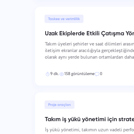
Taskee ve verimlilik
Uzak Ekiplerde Etkili Çatışma Yö
Takım üyeleri şehirler ve saat dilimleri aras
iletişim ekranlar aracılığıyla gerçekleştiğind
olarak aynı yerde bulunan ortamlardan daha 
takımlardaki çatışmaların farklı nedenleri vard
aracılığıyla gelişir ve uz
9 dk.
158 görüntüleme
0
Proje araçları
Takım iş yükü yönetimi için strate
İş yükü yönetimi, takımın uzun vadeli perfo