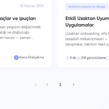
10 Haziran, 2025
Uzaktan çalışma ve denge
açlar ve ipuçları
Etkili Uzaktan Uyuml
Uygulamalar
san yargısını değiştirmek
ralığı ve doğruluğu
Uzaktan onboarding, ofis t
veri hacmi — zaman
tesadüfi mekanizmaları — ç
 risk sinyalleri — manuel
tanışmalar, takımın nasıl ç
mekanizmalar başarılı ente
çalışanların onları
Alena Shelyakina
9 dk.
218 görüntüleme
1
2