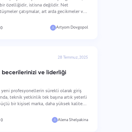
中文 (中国)
lık:
Hata düzeltmelerini takip
ir özelliğidir, istisna değildir. Net
ı.
etmekten sprint planlamaya kadar,
Kiswahili
üşmeler çatışmalar, art arda gecikmeler ve
iş akışınızı düzenli tutun.
Português
ir. Aşağıdaki pratik yaklaşımlar, planlama
Русский
Artyom Dovgopol
0
Oʻzbek
ไทย
Türkçe
28 Temmuz, 2025
Tiếng Việt
becerilerinizi ve liderliği
e yeni profesyonellerin sürekli olarak giriş
nda, teknik yetkinlik tek başına artık yeterli
. Güçlü bir kişisel marka, daha yüksek kaliteli
üksek ücretler talep etmek ve sürekli dış
Alena Shelyakina
0