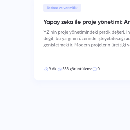
Taskee ve verimlilik
Yapay zeka ile proje yönetimi: Ar
YZ'nin proje yönetimindeki pratik değeri, in
değil, bu yargının üzerinde işleyebileceği a
genişletmektir. Modern projelerin ürettiği 
çizelgeleri, bağımlılıklar, kaynak kullanımı,
takip edebilmenin güvenilir
9 dk.
338 görüntüleme
0