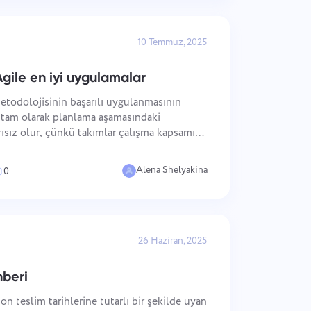
10 Temmuz, 2025
Agile en iyi uygulamalar
etodolojisinin başarılı uygulanmasının
e tam olarak planlama aşamasındaki
rısız olur, çünkü takımlar çalışma kapsamını
zaman gereksinimlerini yanlış tahmin eder.
Alena Shelyakina
0
26 Haziran, 2025
beri
son teslim tarihlerine tutarlı bir şekilde uyan