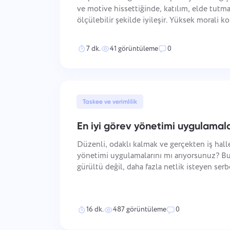
ve motive hissettiğinde, katılım, elde tutma 
ölçülebilir şekilde iyileşir. Yüksek morali k
pekiştirildiği ve performansın nasıl tanındığ
yapılandırıldığı ve gel
7 dk.
41 görüntüleme
0
Taskee ve verimlilik
En iyi görev yönetimi uygulamala
Düzenli, odaklı kalmak ve gerçekten iş hall
yönetimi uygulamalarını mı arıyorsunuz? Bu
gürültü değil, daha fazla netlik isteyen serb
kurucuları ve uzak ekipler için araçları karşıl
yapılacaklar listesi, ek
16 dk.
487 görüntüleme
0