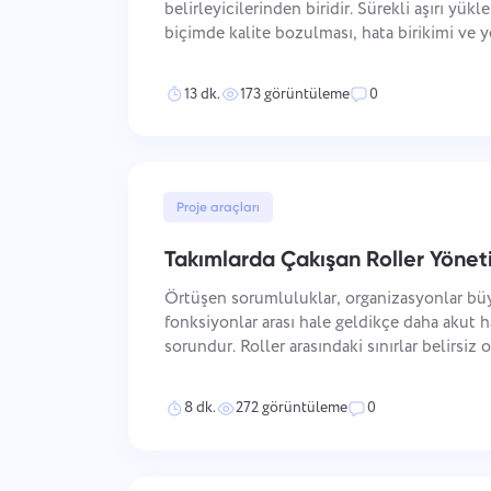
belirleyicilerinden biridir. Sürekli aşırı yük
biçimde kalite bozulması, hata birikimi ve 
bunların her biri başlangıçtaki kapasite pro
kötüleştirir. Alternatif, sadece daha az
13 dk.
173 görüntüleme
0
Proje araçları
Takımlarda Çakışan Roller Yönet
Örtüşen sorumluluklar, organizasyonlar bü
fonksiyonlar arası hale geldikçe daha akut h
sorundur. Roller arasındaki sınırlar belirsiz
koordinasyon başarısızlıkları ve kişilerarası
sonuçlardır. Zorluk t
8 dk.
272 görüntüleme
0