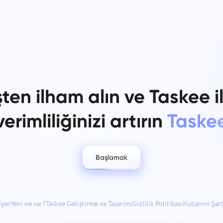
şten ilham alın ve Taskee i
verimliliğinizi artırın
Taske
Başlamak
iyer
Yeni ne var?
Taskee Geliştirme ve Tasarımı
Gizlilik Politikası
Kullanım Şart