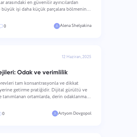
ar arasındaki en güvenilir ayırıcılardan
ce büyük işi daha küçük parçalara bölmenin
hedefleri uygulanabilir eylemlere
Alena Shelyakina
0
12 Haziran, 2025
jileri: Odak ve verimlilik
örevleri tam konsantrasyonla ve dikkat
erine getirme pratiğidir. Dijital gürültü ve
ile tanımlanan ortamlarda, derin odaklanmaya
neği ölçülebilir bir rekabet avantajı haline
Artyom Dovgopol
0