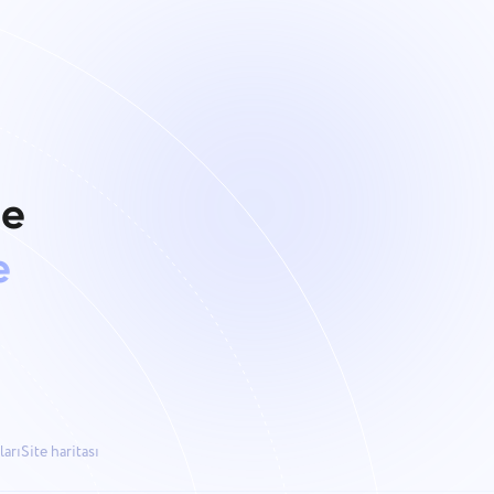
le
e
ları
Site haritası