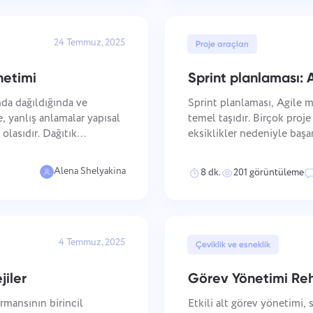
24 Temmuz, 2025
Proje araçları
netimi
Sprint planlaması: 
ında dağıldığında ve
Sprint planlaması, Agile m
e, yanlış anlamalar yapısal
temel taşıdır. Birçok proj
olasıdır. Dağıtık
eksiklikler nedeniyle başa
ır, farklı kalıplar
açıkça tanımlayamaz veya 
Önemli noktalar
Alena Shelyakina
8 dk.
201 görüntüleme
Bir Hata Bildir
Bizimle iletişime geçin
Lütfen karşılaştığınız sorunu ayrıntılı olarak açıklayın, belirli bilgiler
Özelliğinizi önerin
Bir çeviri hatası bildirin
sağlayın ve ilgili dosyaları eklemekten çekinmeyin. Aktif katılımınız,
4 Temmuz, 2025
kullanıcı deneyimini geliştirmemize yardımcı olur ve herkes için daha iyi
Çeviklik ve esneklik
hizmet sağlar.
Doğru seçenekle birlikte sorunun bir açıklamasını sağlayın
İsim
jiler
Görev Yönetimi Reh
Özellik
rmansının birincil
Etkili alt görev yönetimi, 