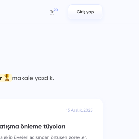
20
Tr
Giriş yap
العربية
Azərbaycan
日本語
Raporlar
IT Ekipleri
Bahasa Indonesia
Her projede harcanan süre hakkında
Kolayca planlayın, takip edin ve iş
বাংলা
ve
zi
raporlar kullanarak kaynakları
birliği yapın.
dağıtın.
Deutsch
er
makale yazdık.
English
Şirket yönetimi
Pazarlama Ekipleri
Español
er)
Bir şirket oluşturun, kullanıcıları
Pazarlama ekibiniz için merkezi bir
Français
e
davet edin ve ekip çalışmasını
çalışma alanında kampanyaları
15 Aralık, 2025
עברית
optimize etmek için roller atayın.
planlayın, iş birliği yapın ve kolayca
yönetin.
हिन्दी
çatışma önleme tüyoları
Italiano
Mühendislik
ya ekip üyeleri açısından örtüşen görevler,