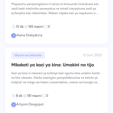
Majukumu yanayoingiliana ni tatizo la kimuundo linalokuwa kali
zaidi kadri mashirika yanavyokua na miradi inavyokuwa zaidi ya
kufanyikia kazi mbalimbali. Wakati mipaka kati ya majukumu si
wazi, kazi za nakala, kushindwa kwa uratibu, na migogoro kati ya
watu ni matokeo yanayoweza kutabiriwa. Ch
10 dk
185 maoni
0
Alena Shelyakina
12 Juni, 2025
Ufanisi wa kibinafsi
Mikakati ya kazi ya kina: Umakini na tija
Kazi ya kina ni mazoezi ya kufanya kazi ngumu kwa umakini kamili
na bila vikwazo. Katika mazingira yanayofafanuliwa na kelele ya
kidijitali na mzigo wa habari unaoendelea, uwezo wa kuingia na
kudumisha umakini wa kina umekuwa faida ya ushindani
inayoweza kupimwa — faida inayoamua ubora na kasi
8 dk
181 maoni
0
Artyom Dovgopol