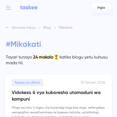
Ingia
Back to menu
Back to menu
Ukurasa mkuu
Blog
Mikakati
العربية
Kwa timu
Vipengele vya Taskee
#Mikakati
Azərbaycan
Jifunze kuhusu 7 vipengele zaidi vinavyotia moyo
Sekta
日本語
Tayari tunayo
24 makala
katika blogu yetu kuhusu
Tazama vipengele vyote
mada hii.
Bahasa Indonesia
Aina ya kampuni
বাংলা
30 Januari, 2026
Wakati wa kufuatilia
Taskee na ufanisi
Fuatilia wakati wa kazi, angalia wenzako, na ongeza wakati
Vidokezo 6 vya kuboresha utamaduni wa
Deutsch
mwenyewe
kampuni
Moyo wa timu ni kigeu cha kiutendaji moja kwa moja: wafanyakazi
English
wanapojihisi wanathaminiwa na kupewa motisha, ushirikishaji,
Kazi za Uongozaji Timu