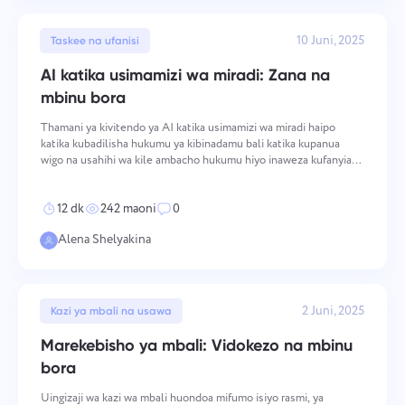
10 Juni, 2025
Taskee na ufanisi
AI katika usimamizi wa miradi: Zana na
mbinu bora
Thamani ya kivitendo ya AI katika usimamizi wa miradi haipo
katika kubadilisha hukumu ya kibinadamu bali katika kupanua
wigo na usahihi wa kile ambacho hukumu hiyo inaweza kufanyia
kazi. Kiasi cha data ambacho miradi ya kisasa inazalisha — ratiba
za muda, utegemezi, matumizi ya rasilimali, ish
12 dk
242 maoni
0
Alena Shelyakina
2 Juni, 2025
Kazi ya mbali na usawa
Marekebisho ya mbali: Vidokezo na mbinu
bora
Uingizaji wa kazi wa mbali huondoa mifumo isiyo rasmi, ya