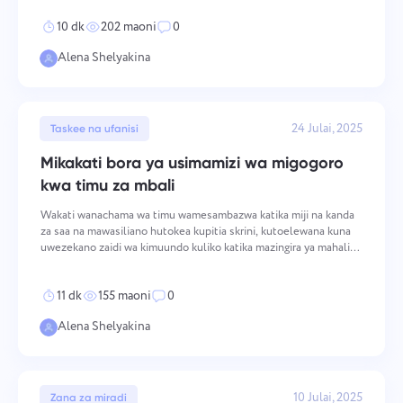
juu, na kujenga aina ya sifa inayozalisha fu
10 dk
202 maoni
0
Alena Shelyakina
24 Julai, 2025
Taskee na ufanisi
Mikakati bora ya usimamizi wa migogoro
kwa timu za mbali
Wakati wanachama wa timu wamesambazwa katika miji na kanda
za saa na mawasiliano hutokea kupitia skrini, kutoelewana kuna
uwezekano zaidi wa kimuundo kuliko katika mazingira ya mahali
pamoja. Migogoro katika timu zilizosambazwa ina sababu tofauti,
hukua kupitia mifumo tofauti, na huhitaji mbin
11 dk
155 maoni
0
Alena Shelyakina
10 Julai, 2025
Zana za miradi