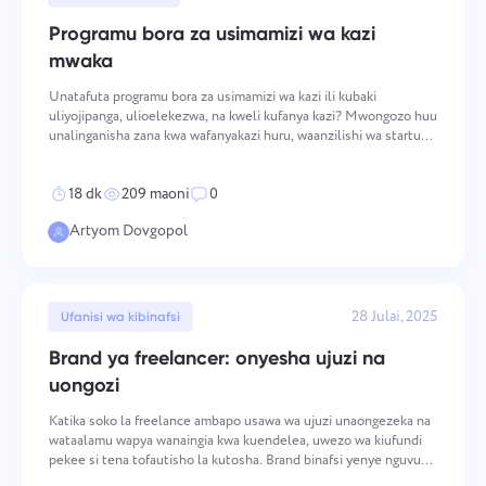
Usimamizi wa Kampuni
Oʻzbek
Programu bora za usimamizi wa kazi
Unda kampuni, waalike watumiaji, na uweke majukumu ili
mwaka
kuboresha kazi ya pamoja.
ไทย
Unatafuta programu bora za usimamizi wa kazi ili kubaki
uliyojipanga, ulioelekezwa, na kweli kufanya kazi? Mwongozo huu
Türkçe
unalinganisha zana kwa wafanyakazi huru, waanzilishi wa startup,
na timu za mbali wanaotaka uwazi zaidi, sio kelele zaidi. Iwe
unahitaji orodha ndogo za vitendo, dashibodi za
Tiếng Việt
18 dk
209 maoni
0
Artyom Dovgopol
28 Julai, 2025
Ufanisi wa kibinafsi
Brand ya freelancer: onyesha ujuzi na
uongozi
Katika soko la freelance ambapo usawa wa ujuzi unaongezeka na
wataalamu wapya wanaingia kwa kuendelea, uwezo wa kiufundi
pekee si tena tofautisho la kutosha. Brand binafsi yenye nguvu
inaunda hali za kuvutia wateja wa ubora wa juu, kudai viwango vya