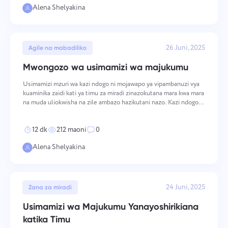
Pakia faili
Alena Shelyakina
Tutajitahidi kujifunza na kujaribu kuitumia katika
Vinjari faili
au buruta na kushuka
Ujumbe wako
We will contact you soon
bidhaa. Unatusaidia kuwa bora kila siku!
Kwa kubonyeza kitufe, unathibitisha ridhaa
Vinjari faili
au buruta na kushuka
yako ya usindikaji wa
data binafsi.
26 Juni, 2025
Agile na mabadiliko
Tuma
Tuma
Pendekeza
Mwongozo wa usimamizi wa majukumu
Kwa kubofya kitufe cha "Tuma", unakubali uchakataji
wa data yako ya kibinafsi kwa mujibu wa
Tuma
Usimamizi mzuri wa kazi ndogo ni mojawapo ya vipambanuzi vya
Sera ya faragha.
kuaminika zaidi kati ya timu za miradi zinazokutana mara kwa mara
na muda uliokwisha na zile ambazo hazikutani nazo. Kazi ndogo si
tu njia ya kugawa kazi kubwa kuwa vipande vidogo zaidi — ni
vitengo vya kimuundo vinavyobadilisha male
12 dk
212 maoni
0
Alena Shelyakina
24 Juni, 2025
Zana za miradi
Usimamizi wa Majukumu Yanayoshirikiana
katika Timu