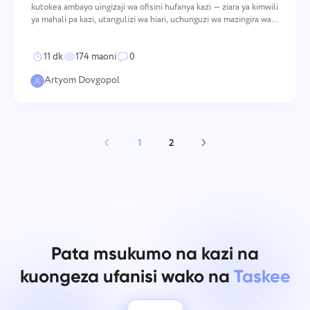
kutokea ambayo uingizaji wa ofisini hufanya kazi — ziara ya kimwili
ya mahali pa kazi, utangulizi wa hiari, uchunguzi wa mazingira wa
jinsi timu inavyofanya kazi. Mifumo hii si ya pembeni kwa
ushirikiano wenye mafanikio; ni njia kuu amb
11 dk
174 maoni
0
Artyom Dovgopol
1
2
Pata msukumo na kazi na
kuongeza ufanisi wako na
Taskee