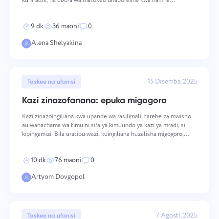
kuhifadhi, na ubora wa matokeo unaboresha kwa namna
Español
Unda kazi, fanya kazi na wenzako na ifunge ikiwa
inayoweza kupimwa. Kudumisha moyo wa juu kunahitaji hatua za
kukusudia na za mfululizo katika vipimo mbalimbali — kut
imekamilika.
9 dk
36 maoni
0
Français
Alena Shelyakina
Ripoti
עברית
Sambaza rasilimali kwa kutumia ripoti za muda uliotumiwa
kwa kila mradi.
15 Disemba, 2025
हिन्दी
Taskee na ufanisi
Kazi zinazofanana: epuka migogoro
Italiano
Ubao wa Kanban
Kazi zinazoingiliana kwa upande wa rasilimali, tarehe za mwisho
au wanachama wa timu ni sifa ya kimuundo ya kazi ya mradi, si
Dhibiti kazi kwenye ubao wa Kanban, chuja kazi, na kupima
中文 (中国)
kipingamizi. Bila uratibu wazi, kuingiliana huzalisha migogoro,
ubao wako.
ucheleweshaji wa mfululizo na kupungua kwa ubora wa matokeo.
Mbinu za vitendo hapa chini zinashughulikia
Kiswahili
10 dk
76 maoni
0
Usimamizi wa Mradi
Artyom Dovgopol
Português
Dhibiti habari za mradi (hali/maandiko) na shughuli za timu
mahali pamoja.
Русский
7 Agosti, 2025
Taskee na ufanisi