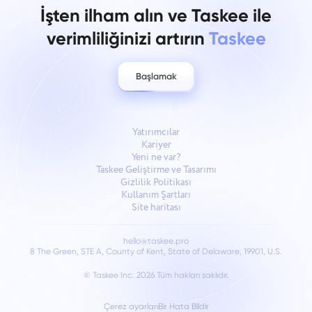
İşten ilham alın ve Taskee ile
verimliliğinizi artırın
Taskee
Başlamak
Yatırımcılar
Kariyer
Yeni ne var?
Taskee Geliştirme ve Tasarımı
Gizlilik Politikası
Kullanım Şartları
Site haritası
hello@taskee.pro
8 The Green, STE A, County of Kent, State of Delaware, 19901, U.S.
© Taskee Inc. 2026
Tüm hakları saklıdır.
Çerez ayarları
Bir Hata Bildir