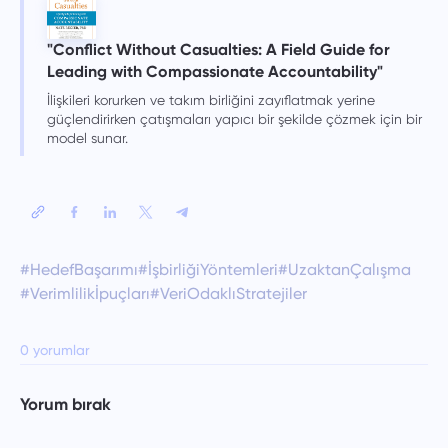
"Conflict Without Casualties: A Field Guide for
Leading with Compassionate Accountability"
İlişkileri korurken ve takım birliğini zayıflatmak yerine
güçlendirirken çatışmaları yapıcı bir şekilde çözmek için bir
model sunar.
#HedefBaşarımı
#İşbirliğiYöntemleri
#UzaktanÇalışma
#Verimlilikİpuçları
#VeriOdaklıStratejiler
0 yorumlar
Yorum bırak