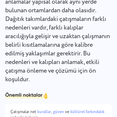
anlamalar yapısal olarak aynı yerde
Español
Bir görev oluşturun, iş arkadaşlarınızla üzerinde çalışın ve
bulunan ortamlardan daha olasıdır.
tamamlandığında kapatın.
Dağıtık takımlardaki çatışmaların farklı
Français
nedenleri vardır, farklı kalıplar
Raporlar
עברית
aracılığıyla gelişir ve uzaktan çalışmanın
Her projede harcanan süre hakkında raporlar kullanarak
kaynakları dağıtın.
belirli kısıtlamalarına göre kalibre
हिन्दी
edilmiş yaklaşımlar gerektirir. Bu
Italiano
Kanban tahtası
nedenleri ve kalıpları anlamak, etkili
Kanban tahtasında görevleri yönetin, görevleri filtreleyin ve
çatışma önleme ve çözümü için ön
中文 (中国)
tahtanızı büyütün
koşuldur.
Kiswahili
Proje yönetimi
Önemli noktalar
Português
Proje bilgilerini (durumlar/etiketler) ve ekip aktivitelerini
tek bir yerde yönetin.
Русский
Çatışmalar net
kurallar
,
güven
ve
kültürel farkındalık