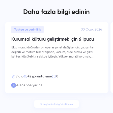
Daha fazla bilgi edinin
30 Ocak, 2026
Taskee ve verimlilik
Kurumsal kültürü geliştirmek için 6 ipucu
Ekip morali doğrudan bir operasyonel değişkendir: çalışanlar
değerli ve motive hissettiğinde, katılım, elde tutma ve çıktı
kalitesi ölçülebilir şekilde iyileşir. Yüksek morali korumak,
değerlerin nasıl pekiştirildiği ve performansın nasıl tanındığından,
iletişimin nasıl yapılandırıldığı ve gel
7 dk.
42 görüntüleme
0
Alena Shelyakina
Tüm gönderileri görüntüleyin