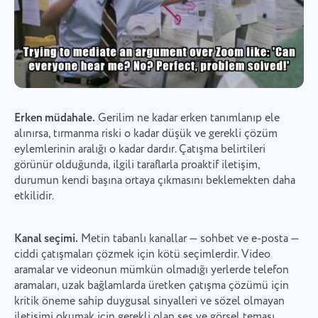
Bizimle iletişime geçin
Bir Hata Bildir
Bir çeviri hatası bildirin
Özelliğinizi önerin
Lütfen karşılaştığınız sorunu ayrıntılı olarak
açıklayın, belirli bilgiler sağlayın ve ilgili dosyaları
Doğru seçenekle birlikte sorunun bir açıklamasını
İsim
eklemekten çekinmeyin. Aktif katılımınız, kullanıcı
sağlayın
deneyimini geliştirmemize yardımcı olur ve herkes
Özellik
için daha iyi hizmet sağlar.
Erken müdahale.
Gerilim ne kadar erken tanımlanıp ele
Telefon numarası
alınırsa, tırmanma riski o kadar düşük ve gerekli çözüm
eylemlerinin aralığı o kadar dardır. Çatışma belirtileri
Nasıl çalışır
Taskee'nin bir parçası
görünür olduğunda, ilgili taraflarla proaktif iletişim,
Your message has been sent
Email
olduğunuz için teşekkür ederiz
durumun kendi başına ortaya çıkmasını beklemekten daha
successfully
etkilidir.
Dosya yükleyin
Buna kesinlikle aşina olacağız ve ürüne entegre
Mesajın
etmeye çalışacağız. Bize her gün daha iyi olma
We will contact you soon
Dosyalara göz atın
veya sürükle ve bırak
Kanal seçimi.
Metin tabanlı kanallar — sohbet ve e-posta —
konusunda yardımcı oluyorsunuz!
Butona tıklayarak, verilerinizin işlenmesine
Dosyalara göz atın
veya sürükle ve bırak
ciddi çatışmaları çözmek için kötü seçimlerdir. Video
onay verdiğinizi onaylarsınız
kişisel veriler.
aramalar ve videonun mümkün olmadığı yerlerde telefon
Gönder
Öner
Gönder
aramaları, uzak bağlamlarda üretken çatışma çözümü için
"Gönder" düğmesine tıklayarak, kişisel verilerinizin
kritik öneme sahip duygusal sinyalleri ve sözel olmayan
aşağıdaki belgeye uygun olarak işlenmesine onay
Gönder
iletişimi okumak için gerekli olan ses ve görsel teması
vermiş olursunuz:
Gizlilik Politikası.