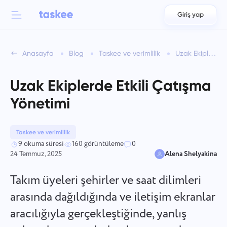
Giriş yap
Back to menu
Back to menu
Anasayfa
Blog
Taskee ve verimlilik
Uzak Ekiplerde Etkili Çatışma Yönetimi
العربية
Takımlar için
Taskee özellikleri
Uzak Ekiplerde Etkili Çatışma
Azərbaycan
Hakkında bilgi edinin 7 daha fazla ilham verici özellik
Yönetimi
Endüstriler
日本語
Tüm özellikleri gör
Bahasa Indonesia
Taskee ve verimlilik
Şirket türü
9 okuma süresi
160 görüntüleme
0
24 Temmuz, 2025
Alena Shelyakina
বাংলা
İzleme Süresi
Görev süresini izleyin, iş arkadaşlarınızı izleyin ve zamanı
Takım üyeleri şehirler ve saat dilimleri
Deutsch
manuel olarak ekleyin.
arasında dağıldığında ve iletişim ekranlar
aracılığıyla gerçekleştiğinde, yanlış
English
Görevler