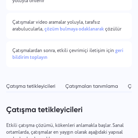
yoluyla önlenir
Şirket yönetimi
Oʻzbek
Bir şirket oluşturun, kullanıcıları davet edin ve ekip
çalışmasını optimize etmek için roller atayın.
Çatışmalar video aramalar yoluyla, tarafsız
ไทย
arabulucularla,
çözüm bulmaya odaklanarak
çözülür
Türkçe
Çatışmalardan sonra, etkili çevrimiçi iletişim için
geri
Tiếng Việt
bildirim toplayın
Çatışma tetikleyicileri
Çatışmaları tanımlama
Çatı
Çatışma tetikleyicileri
Etkili çatışma çözümü, kökenleri anlamakla başlar. Sanal
ortamlarda, çatışmalar en yaygın olarak aşağıdaki yapısal