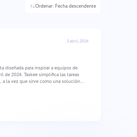
中文 (中国)
Desde el seguimiento de
Ordenar:
Fecha descendente
correcciones de errores hasta la
Kiswahili
planificación de sprints, mantén tu
Português
flujo de trabajo organizado.
Русский
Oʻzbek
3 abril, 2024
ไทย
Türkçe
Tiếng Việt
 diseñada para inspirar a equipos de
l de 2024. Taskee simplifica las tareas
, a la vez que sirve como una solución