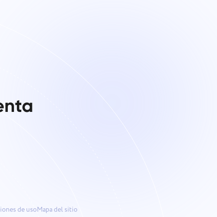
enta
iones de uso
Mapa del sitio