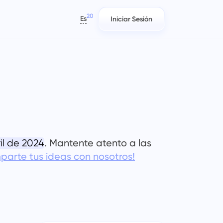
20
Es
Iniciar Sesión
العربية
Azərbaycan
日本語
Informes
Equipos de TI
Bahasa Indonesia
,
Distribuya recursos usando
Planifique, rastree y colabore con
বাংলা
té
informes sobre el tiempo dedicado
facilidad.
o
a cada proyecto
Deutsch
English
. Mantente atento a las
il de 2024
Gestión de la empresa
Equipos de marketing
Español
parte tus ideas con nosotros!
reas
Cree una empresa, invite usuarios y
Planifica, colabora y ejecuta
Français
asigne roles para optimizar el
campañas sin esfuerzo con un
עברית
trabajo en equipo.
espacio de trabajo centralizado
para tu equipo de marketing.
हिन्दी
Italiano
Ingeniería