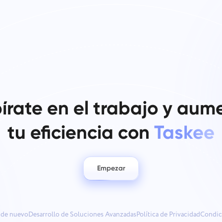
Al hacer clic en el botón "Enviar", acepta el
Enviar
tratamiento de sus datos personales de acuerdo con
Enviar
la
Política de privacidad.
pírate en el trabajo y aum
tu eficiencia con
Taskee
Empezar
 de nuevo
Desarrollo de Soluciones Avanzadas
Política de Privacidad
Condic