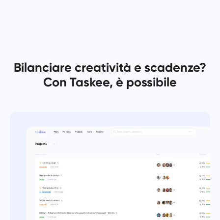
Español
Crea un compito, lavora su di esso con i colleghi e chiudilo
quando è completato.
Français
Rapporti
עברית
Bilanciare creatività e scadenze?
Distribuisci le risorse utilizzando rapporti sul tempo
dedicato a ciascun progetto.
Con Taskee, è possibile
हिन्दी
Italiano
Bacheca Kanban
Gestisci i compiti sulla bacheca Kanban, filtra i compiti ed
中文 (中国)
espandi la tua bacheca.
Kiswahili
Gestione dei progetti
Português
Gestisci le informazioni del progetto (stati/tag) e l'attività
del team in un unico posto.
Русский