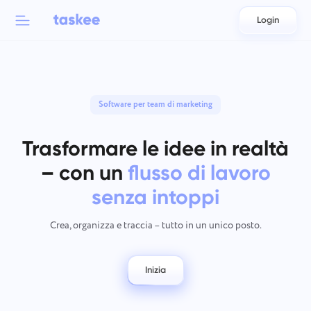
Login
Back to menu
Back to menu
العربية
Per squadre
Software per team di marketing
Funzionalità di Taskee
Azərbaycan
Scopri di più su 7 più funzionalità ispiratrici
Trasformare le idee in realtà
Industrie
日本語
Vedi tutte le funzionalità
– con un
flusso di lavoro
Bahasa Indonesia
Tipo di azienda
senza intoppi
বাংলা
Tempo di tracciamento
Crea, organizza e traccia – tutto in un unico posto.
Monitora il tempo dedicato ai compiti, osserva i colleghi e
Deutsch
aggiungi manualmente il tempo.
Inizia
English
Compiti