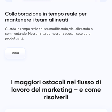
Collaborazione in tempo reale per
mantenere i team allineati
Guarda in tempo reale chi sta modificando, visualizzando o
commentando. Nessun ritardo, nessuna pausa – solo pura
produttività.
Inizia
Segnalazione di un bug
Connettiti con noi
I maggiori ostacoli nel flusso di
Segnalare un errore di
Suggerisci la tua funzionalità
Si prega di descrivere dettagliatamente il problema
lavoro del marketing – e come
traduzione
riscontrato, fornendo informazioni specifiche, e di
risolverli
allegare eventuali file rilevanti. La vostra
Fornire una descrizione del problema insieme
Nome
partecipazione attiva ci aiuta a migliorare
all'opzione corretta
l'esperienza degli utenti, garantendo un servizio
Funzionalità
migliore per tutti.