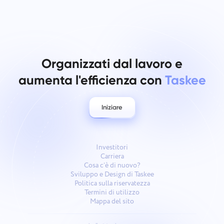
Organizzati dal lavoro e
aumenta l'efficienza con
Taskee
Iniziare
Investitori
Carriera
Cosa c’è di nuovo?
Sviluppo e Design di Taskee
Politica sulla riservatezza
Termini di utilizzo
Mappa del sito