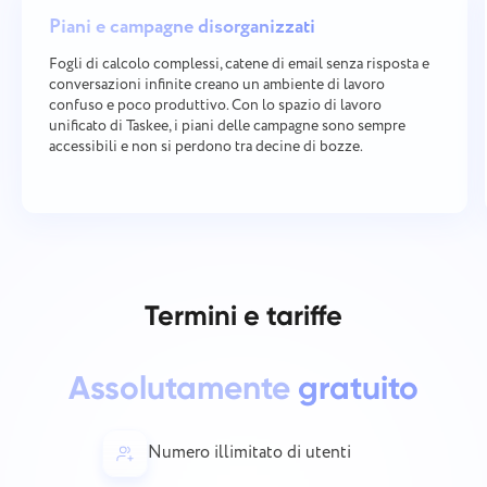
Numero di telefono
Piani e campagne disorganizzati
Come funziona
Grazie per essere parte di
Fogli di calcolo complessi, catene di email senza risposta e
Your message has been sent
conversazioni infinite creano un ambiente di lavoro
Email
Taskee
confuso e poco produttivo. Con lo spazio di lavoro
successfully
Carica file
unificato di Taskee, i piani delle campagne sono sempre
Ci familiarizzeremo sicuramente con esso e
accessibili e non si perdono tra decine di bozze.
Il vostro messaggio
cercheremo di implementarlo nel prodotto. Ci
We will contact you soon
Sfogliare i file
o trascinare e rilasciare
aiuti a migliorare ogni giorno!
Cliccando sul pulsante, confermi il tuo
consenso al trattamento
dati personali.
Sfogliare i file
o trascinare e rilasciare
Invia
Suggerire
Inviare
Cliccando sul pulsante "Invia", acconsenti al
trattamento dei tuoi dati personali in conformità con
Inviare
il seguente documento:
Informativa sulla privacy.
Termini e tariffe
Assolutamente
gratuito
Numero illimitato di utenti