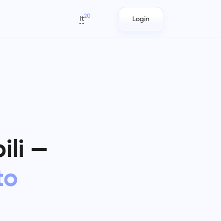
20
It
Login
العربية
Azərbaycan
日本語
Rapporti
Team IT
Bahasa Indonesia
o
vità,
Distribuisci le risorse utilizzando
Pianifica, traccia e collabora con
বাংলা
è
 tuo
rapporti sul tempo dedicato a
facilità.
ciascun progetto.
Deutsch
English
ili —
Gestione aziendale
Team di marketing
Español
Crea un'azienda, invita utenti e
Pianifica, collabora ed esegui
Français
to
assegna ruoli per ottimizzare il
campagne senza sforzo con uno
עברית
lavoro di squadra.
spazio di lavoro centralizzato per il
tuo team di marketing.
हिन्दी
Italiano
Ingegneria