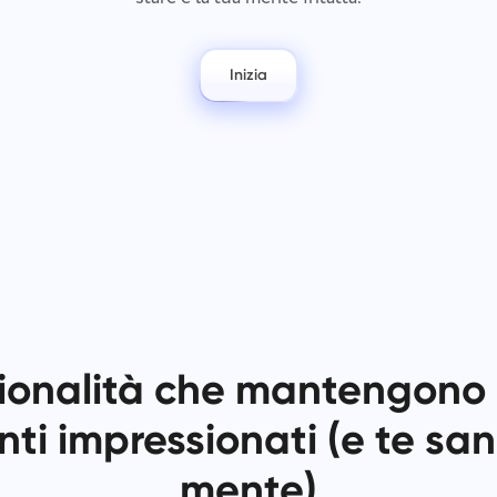
Mantieni i tuoi documenti legali,
Meno caos, più creatività: Fluss
scadenze e team allineati in un
lavoro semplificati.
unico spazio di lavoro sicuro.
Inizia
Visualizza tutte le soluzioni
ionalità che mantengono i
enti impressionati (e te san
mente)