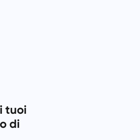
中文 (中国)
i di
Dal monitoraggio delle correzioni
di bug alla pianificazione degli
Kiswahili
sprint, mantieni il tuo flusso di
Português
lavoro organizzato.
Русский
Oʻzbek
ไทย
Türkçe
Tiếng Việt
 tuoi
o di