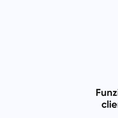
Funz
cli