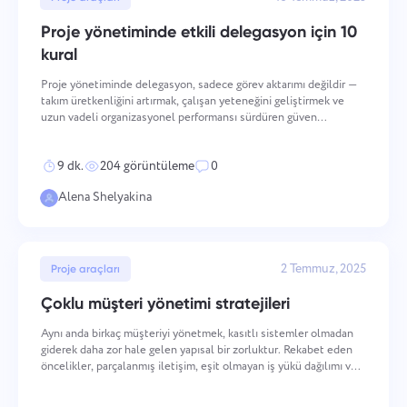
Dosyalara göz atın
veya sürükle ve bırak
onay verdiğinizi onaylarsınız
kişisel veriler.
Proje yönetiminde etkili delegasyon için 10
Gönder
Öner
Gönder
kural
"Gönder" düğmesine tıklayarak, kişisel verilerinizin
aşağıdaki belgeye uygun olarak işlenmesine onay
Gönder
Proje yönetiminde delegasyon, sadece görev aktarımı değildir —
vermiş olursunuz:
Gizlilik Politikası.
takım üretkenliğini artırmak, çalışan yeteneğini geliştirmek ve
uzun vadeli organizasyonel performansı sürdüren güven
kültürünü inşa etmek için yapısal bir mekanizmadır. On
operasyonel ilke, kalite kaybı olmadan etkili delegasyonu
9 dk.
204 görüntüleme
0
Alena Shelyakina
2 Temmuz, 2025
Proje araçları
Çoklu müşteri yönetimi stratejileri
Aynı anda birkaç müşteriyi yönetmek, kasıtlı sistemler olmadan
giderek daha zor hale gelen yapısal bir zorluktur. Rekabet eden
öncelikler, parçalanmış iletişim, eşit olmayan iş yükü dağılımı ve
bağlam değiştirme ek maliyetinin birleşimi, kalite ve mesleki
itibarın yavaş yavaş aşındığı koşullar