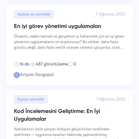
7 Ağustos, 2025
Taskee ve verimlilik
En iyi görev yönetimi uygulamaları
Düzenli, odaklı kalmak ve gerçekten iş halletmek için en iyi görev
yönetimi uygulamalarını mı arıyorsunuz? Bu rehber, daha fazla
gürültü değil, daha fazla netlik isteyen serbest çalışanlar, startup
kurucuları ve uzak ekipler için araçları karşılaştırıyor. İster minimal
yapılacaklar listesi, ek
16 dk.
487 görüntüleme
0
Artyom Dovgopol
1 Ağustos, 2025
Kişisel verimlilik
Kod İncelemesini Geliştirme: En İyi
Uygulamalar
Kod kalitesi izole çalışan bireysel geliştiriciler tarafından
üretilmez — uygulama kararları hakkında yapılandırılmış