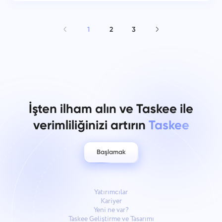
1
2
3
İşten ilham alın ve Taskee ile
verimliliğinizi artırın
Taskee
Başlamak
Yatırımcılar
Kariyer
Yeni ne var?
Taskee Geliştirme ve Tasarımı