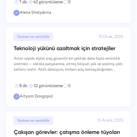
7 dk.
42 görüntüleme
0
Español
Bir görev oluşturun, iş arkadaşlarınızla üzerinde çalışın ve
tamamlandığında kapatın.
Alena Shelyakina
Français
Raporlar
עברית
15 Ocak, 2026
Taskee ve verimlilik
Her projede harcanan süre hakkında raporlar kullanarak
Teknoloji yükünü azaltmak için stratejiler
kaynakları dağıtın.
हिन्दी
Artan sayıda dijital araç güvenilir bir şekilde daha fazla verimlilik
üretmez — sıklıkla parçalanma, artmış bilişsel yük ve azalmış çıktı
Italiano
kalitesi üretir. Akıllı dönüşüm, biriken araç karmaşıklığından
Kanban tahtası
kasıtlı, entegre teknoloji kullanımına geçişin yapılandırılmış
Kanban tahtasında görevleri yönetin, görevleri filtreleyin ve
sürecidir. Hedef, kendi başına
中文 (中国)
tahtanızı büyütün
8 dk.
52 görüntüleme
0
Artyom Dovgopol
Kiswahili
Proje yönetimi
Português
Proje bilgilerini (durumlar/etiketler) ve ekip aktivitelerini
15 Aralık, 2025
Taskee ve verimlilik
tek bir yerde yönetin.
Русский
Çakışan görevler: çatışma önleme tüyoları