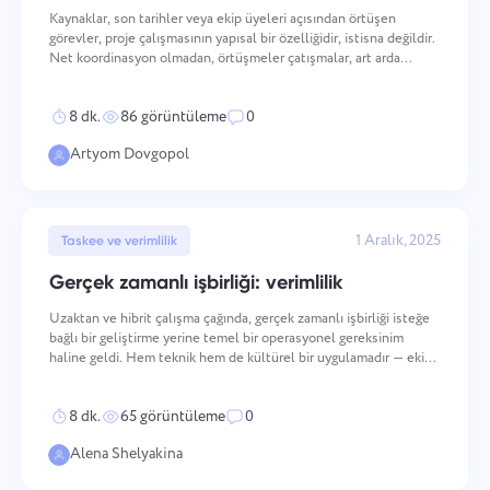
Kaynaklar, son tarihler veya ekip üyeleri açısından örtüşen
Şirket yönetimi
Oʻzbek
görevler, proje çalışmasının yapısal bir özelliğidir, istisna değildir.
Bir şirket oluşturun, kullanıcıları davet edin ve ekip
Net koordinasyon olmadan, örtüşmeler çatışmalar, art arda
çalışmasını optimize etmek için roller atayın.
gecikmeler ve azalmış çıktı kalitesi üretir. Aşağıdaki pratik
ไทย
yaklaşımlar, planlama sırasında örtüşen gö
8 dk.
86 görüntüleme
0
Türkçe
Artyom Dovgopol
Tiếng Việt
1 Aralık, 2025
Taskee ve verimlilik
Gerçek zamanlı işbirliği: verimlilik
Uzaktan ve hibrit çalışma çağında, gerçek zamanlı işbirliği isteğe
bağlı bir geliştirme yerine temel bir operasyonel gereksinim
haline geldi. Hem teknik hem de kültürel bir uygulamadır — ekip
üyelerinin nasıl iletişim kurduğunu, katkıda bulunduğunu ve ortak
hedeflere doğru koordine olduğunu yö
8 dk.
65 görüntüleme
0
Alena Shelyakina