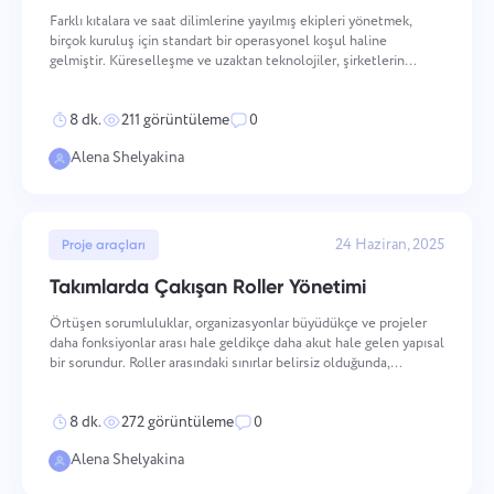
Farklı kıtalara ve saat dilimlerine yayılmış ekipleri yönetmek,
birçok kuruluş için standart bir operasyonel koşul haline
gelmiştir. Küreselleşme ve uzaktan teknolojiler, şirketlerin
konumdan bağımsız olarak en iyi yetenekleri işe almasını sağlar,
ancak bu, ele alınması için bilinçli yönetim u
8 dk.
211 görüntüleme
0
Alena Shelyakina
24 Haziran, 2025
Proje araçları
Takımlarda Çakışan Roller Yönetimi
Örtüşen sorumluluklar, organizasyonlar büyüdükçe ve projeler
daha fonksiyonlar arası hale geldikçe daha akut hale gelen yapısal
bir sorundur. Roller arasındaki sınırlar belirsiz olduğunda,
mükerrer iş, koordinasyon başarısızlıkları ve kişilerarası çatışmalar
öngörülebilir sonuçlardır. Zorluk t
8 dk.
272 görüntüleme
0
Alena Shelyakina