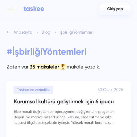
Giriş yap
Back to menu
Back to menu
Anasayfa
Blog
İşbirliğiYöntemleri
العربية
Takımlar için
Taskee özellikleri
#İşbirliğiYöntemleri
Azərbaycan
Hakkında bilgi edinin 7 daha fazla ilham verici özellik
Endüstriler
日本語
Zaten var
35 makaleler
makale yazdık.
Tüm özellikleri gör
Bahasa Indonesia
Şirket türü
30 Ocak, 2026
Taskee ve verimlilik
বাংলা
İzleme Süresi
Kurumsal kültürü geliştirmek için 6 ipucu
Görev süresini izleyin, iş arkadaşlarınızı izleyin ve zamanı
Deutsch
manuel olarak ekleyin.
Ekip morali doğrudan bir operasyonel değişkendir: çalışanlar
değerli ve motive hissettiğinde, katılım, elde tutma ve çıktı
kalitesi ölçülebilir şekilde iyileşir. Yüksek morali korumak,
English
değerlerin nasıl pekiştirildiği ve performansın nasıl tanındığından,
iletişimin nasıl yapılandırıldığı ve gel
Görevler