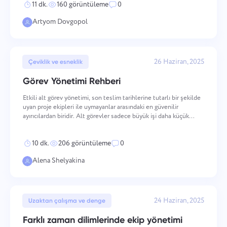
11 dk.
160 görüntüleme
0
Artyom Dovgopol
26 Haziran, 2025
Çeviklik ve esneklik
Görev Yönetimi Rehberi
Etkili alt görev yönetimi, son teslim tarihlerine tutarlı bir şekilde
uyan proje ekipleri ile uymayanlar arasındaki en güvenilir
ayırıcılardan biridir. Alt görevler sadece büyük işi daha küçük
parçalara bölmenin bir yolu değildir — soyut hedefleri
uygulanabilir eylemlere dönüştüren, izlenebili
10 dk.
206 görüntüleme
0
Alena Shelyakina
24 Haziran, 2025
Uzaktan çalışma ve denge
Farklı zaman dilimlerinde ekip yönetimi