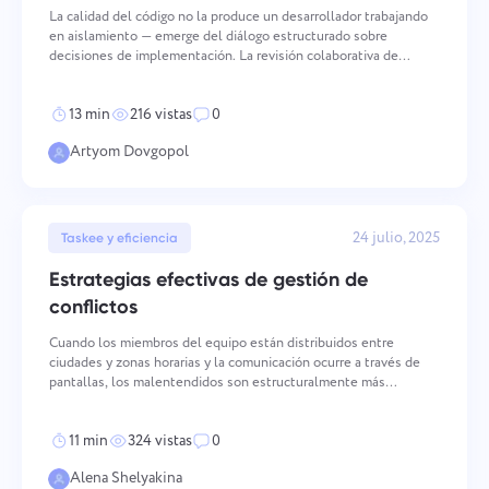
La calidad del código no la produce un desarrollador trabajando
en aislamiento — emerge del diálogo estructurado sobre
decisiones de implementación. La revisión colaborativa de
código detecta errores, pero su valor más profundo radica en la
distribución del conocimiento, el refuerzo de la cons
13 min
216 vistas
0
Artyom Dovgopol
Informar de un error
Contacta con nosotros
24 julio, 2025
Taskee y eficiencia
Informar de un error de
Sugerir tu función
Por favor, describe detalladamente el problema
Estrategias efectivas de gestión de
traducción
que has encontrado, proporcionando información
conflictos
específica, y no dudes en adjuntar cualquier
Proporciona una descripción del problema junto
Nombre
archivo relevante. Tu participación activa nos
con la opción correcta
Cuando los miembros del equipo están distribuidos entre
Función
ayuda a mejorar la experiencia del usuario,
ciudades y zonas horarias y la comunicación ocurre a través de
garantizando un mejor servicio para todos.
pantallas, los malentendidos son estructuralmente más
Número de teléfono
probables que en entornos presenciales. Los conflictos en
Cómo funciona
equipos distribuidos tienen causas distintas, se desarrollan se
11 min
324 vistas
0
Gracias por ser parte de Taskee
Your message has been sent
Email
Alena Shelyakina
successfully