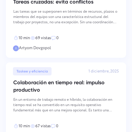
Tareas cruzadas: evita conflictos
Gestión de la empresa
Oʻzbek
Las tareas que se superponen en términos de recursos, plazos o
Cree una empresa, invite usuarios y asigne roles para
miembros del equipo son una característica estructural del
optimizar el trabajo en equipo.
ไทย
trabajo por proyectos, no una excepción. Sin una coordinación
clara, los solapamientos producen conflictos, retrasos en
cascada y reducción de la calidad del output. Los en
Türkçe
10 min
69 vistas
0
Artyom Dovgopol
Tiếng Việt
1 diciembre, 2025
Taskee y eficiencia
Colaboración en tiempo real: impulso
productivo
En un entorno de trabajo remoto e híbrido, la colaboración en
tiempo real se ha convertido en un requisito operativo
fundamental más que en una mejora opcional. Es tanto una
práctica técnica como cultural — que rige cómo los miembros del
equipo se comunican, contribuyen y coordinan hacia objet
10 min
67 vistas
0