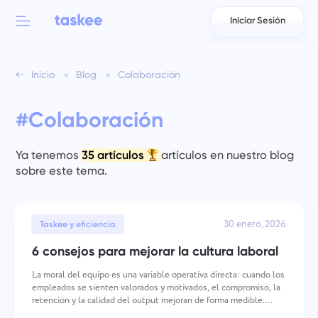
Iniciar Sesión
Back to menu
Back to menu
Inicio
Blog
Colaboración
العربية
Para equipos
Funciones de Taskee
#Colaboración
Azərbaycan
Conozca sobre 7 más características inspiradoras
Industrias
日本語
Ya tenemos
35 artículos
artículos en nuestro blog
Ver todas las funciones
sobre este tema.
Bahasa Indonesia
Tipo de empresa
বাংলা
30 enero, 2026
Tiempo de seguimiento
Taskee y eficiencia
Rastrear el tiempo de las tareas, supervisar a los compañeros
6 consejos para mejorar la cultura laboral
Deutsch
y agregar tiempo manualmente.
La moral del equipo es una variable operativa directa: cuando los
empleados se sienten valorados y motivados, el compromiso, la
English
retención y la calidad del output mejoran de forma medible.
Tareas
Mantener una moral alta requiere acciones deliberadas y