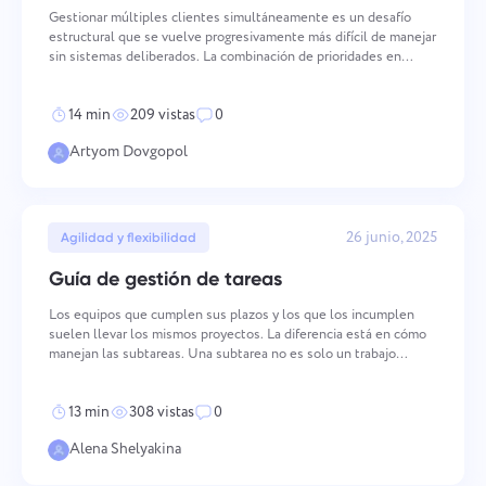
Gestionar múltiples clientes simultáneamente es un desafío
estructural que se vuelve progresivamente más difícil de manejar
sin sistemas deliberados. La combinación de prioridades en
competencia, comunicación fragmentada, distribución desigual
de la carga de trabajo y la sobrecarga del cambio
14 min
209 vistas
0
Artyom Dovgopol
26 junio, 2025
Agilidad y flexibilidad
Guía de gestión de tareas
Los equipos que cumplen sus plazos y los que los incumplen
suelen llevar los mismos proyectos. La diferencia está en cómo
manejan las subtareas. Una subtarea no es solo un trabajo
grande partido en trozos más pequeños. Bien hecha, convierte
un objetivo difuso en algo que una persona puede coge
13 min
308 vistas
0
Alena Shelyakina