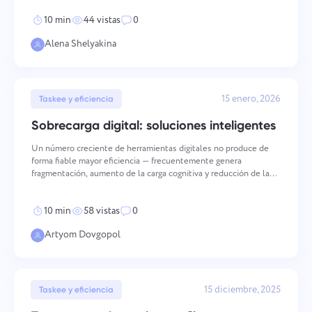
consistentes en múltiples dimensiones — desde cómo
Español
Cree una tarea, trabaje con compañeros y ciérrela cuando
10 min
44 vistas
0
esté completa
Alena Shelyakina
Français
Informes
עברית
Distribuya recursos usando informes sobre el tiempo
15 enero, 2026
Taskee y eficiencia
dedicado a cada proyecto
हिन्दी
Sobrecarga digital: soluciones inteligentes
Un número creciente de herramientas digitales no produce de
Italiano
Tablero Kanban
forma fiable mayor eficiencia — frecuentemente genera
fragmentación, aumento de la carga cognitiva y reducción de la
Gestione las tareas en el tablero Kanban, filtre tareas y
calidad del output. La transformación inteligente es el proceso
中文 (中国)
amplíe su tablero.
estructurado de pasar de una complejidad acumulada de
10 min
58 vistas
0
Kiswahili
Artyom Dovgopol
Gestión de proyectos
Português
Administre la información del proyecto (estados/etiquetas)
y la actividad del equipo en un solo lugar.
15 diciembre, 2025
Taskee y eficiencia
Русский