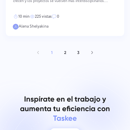
crecen y los proyectos se vuelven más interdisciplinarios.
Cuando los límites entre roles no son claros, el trabajo
duplicado, los fallos de coordinación y los conflictos
10 min
225 vistas
0
interpersonal
Alena Shelyakina
1
2
3
Inspírate en el trabajo y
aumenta tu eficiencia con
Taskee