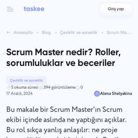
Giriş yap
Back to menu
Back to menu
Anasayfa
Blog
Çeviklik ve esneklik
Scrum Master nedir? Roller, sorumluluklar ve beceriler
العربية
Takımlar için
Taskee özellikleri
Scrum Master nedir? Roller,
Azərbaycan
Hakkında bilgi edinin 7 daha fazla ilham verici özellik
sorumluluklar ve beceriler
Endüstriler
日本語
Tüm özellikleri gör
Bahasa Indonesia
Çeviklik ve esneklik
Şirket türü
5 okuma süresi
394 görüntüleme
0
17 Aralık, 2024
Alena Shelyakina
বাংলা
İzleme Süresi
Görev süresini izleyin, iş arkadaşlarınızı izleyin ve zamanı
Bu makale bir Scrum Master'ın Scrum
Deutsch
manuel olarak ekleyin.
ekibi içinde aslında ne yaptığını açıklar.
Bu rol sıkça yanlış anlaşılır: ne proje
English
Görevler