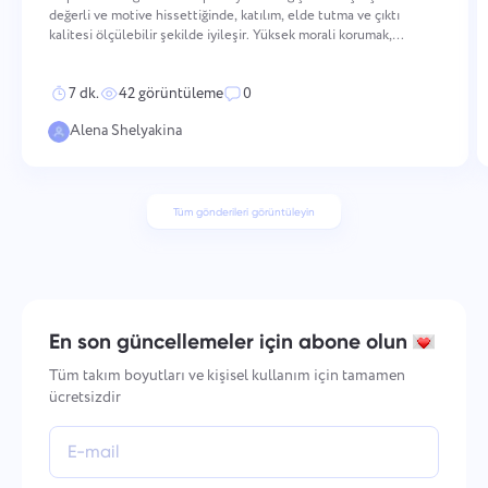
değerli ve motive hissettiğinde, katılım, elde tutma ve çıktı
kalitesi ölçülebilir şekilde iyileşir. Yüksek morali korumak,
değerlerin nasıl pekiştirildiği ve performansın nasıl tanındığından,
iletişimin nasıl yapılandırıldığı ve gel
7 dk.
42 görüntüleme
0
Alena Shelyakina
Tüm gönderileri görüntüleyin
En son güncellemeler için abone olun
Tüm takım boyutları ve kişisel kullanım için tamamen
ücretsizdir