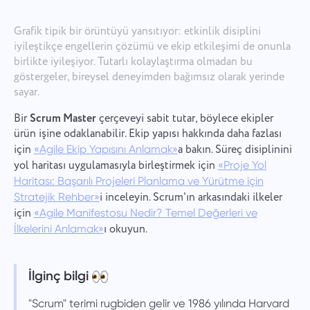
Grafik tipik bir örüntüyü yansıtıyor: etkinlik disiplini
iyileştikçe engellerin çözümü ve ekip etkileşimi de onunla
birlikte iyileşiyor. Tutarlı kolaylaştırma olmadan bu
göstergeler, bireysel deneyimden bağımsız olarak yerinde
sayar.
Bir
Scrum Master
çerçeveyi sabit tutar, böylece ekipler
ürün işine odaklanabilir. Ekip yapısı hakkında daha fazlası
için
a bakın. Süreç disiplinini
«Agile Ekip Yapısını Anlamak»
yol haritası uygulamasıyla birleştirmek için
«Proje Yol
Haritası: Başarılı Projeleri Planlama ve Yürütme için
i inceleyin. Scrum'ın arkasındaki ilkeler
Stratejik Rehber»
için
«Agile Manifestosu Nedir? Temel Değerleri ve
ı okuyun.
İlkelerini Anlamak»
İlginç bilgi
"Scrum" terimi rugbiden gelir ve 1986 yılında Harvard