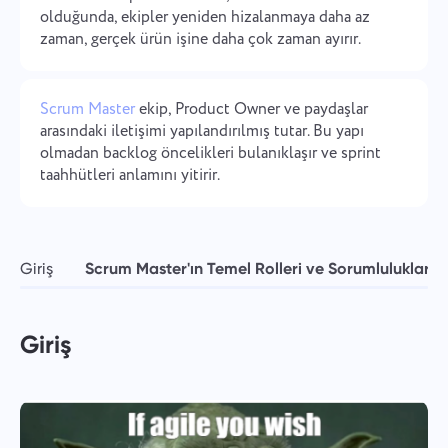
olduğunda, ekipler yeniden hizalanmaya daha az
Şirket yönetimi
Oʻzbek
zaman, gerçek ürün işine daha çok zaman ayırır.
Bir şirket oluşturun, kullanıcıları davet edin ve ekip
çalışmasını optimize etmek için roller atayın.
ไทย
Scrum Master
ekip, Product Owner ve paydaşlar
Türkçe
arasındaki iletişimi yapılandırılmış tutar. Bu yapı
olmadan backlog öncelikleri bulanıklaşır ve sprint
taahhütleri anlamını yitirir.
Tiếng Việt
Giriş
Scrum Master'ın Temel Rolleri ve Sorumlulukları
Giriş