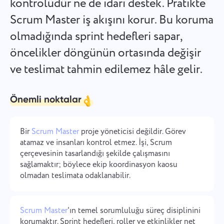
kontrolüdür ne de idari destek. Pratikte
Español
Bir görev oluşturun, iş arkadaşlarınızla üzerinde çalışın ve
Scrum Master iş akışını korur. Bu koruma
tamamlandığında kapatın.
olmadığında sprint hedefleri sapar,
Français
öncelikler döngünün ortasında değişir
Raporlar
עברית
ve teslimat tahmin edilemez hâle gelir.
Her projede harcanan süre hakkında raporlar kullanarak
kaynakları dağıtın.
हिन्दी
Önemli noktalar
Italiano
Kanban tahtası
Kanban tahtasında görevleri yönetin, görevleri filtreleyin ve
Bir
Scrum Master
proje yöneticisi değildir. Görev
中文 (中国)
tahtanızı büyütün
atamaz ve insanları kontrol etmez. İşi, Scrum
çerçevesinin tasarlandığı şekilde çalışmasını
Kiswahili
sağlamaktır; böylece ekip koordinasyon kaosu
olmadan teslimata odaklanabilir.
Proje yönetimi
Português
Proje bilgilerini (durumlar/etiketler) ve ekip aktivitelerini
tek bir yerde yönetin.
Scrum Master
'ın temel sorumluluğu süreç disiplinini
Русский
korumaktır. Sprint hedefleri, roller ve etkinlikler net