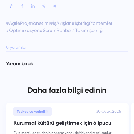
#AgileProjeYönetimi
#İşAkışları
#İşbirliğiYöntemleri
#Optimizasyon
#ScrumRehber
#Takımİşbirliği
0 yorumlar
Yorum bırak
Daha fazla bilgi edinin
30 Ocak, 2026
Taskee ve verimlilik
Kurumsal kültürü geliştirmek için 6 ipucu
Ekip morali doğrudan bir operasyonel değişkendir: çalışanlar