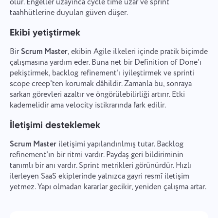
olur. Engeller uzayınca cycle time uzar ve sprint
taahhütlerine duyulan güven düşer.
Ekibi yetiştirmek
Bir
Scrum Master
, ekibin Agile ilkeleri içinde pratik biçimde
çalışmasına yardım eder. Buna net bir Definition of Done'ı
pekiştirmek, backlog refinement'ı iyileştirmek ve sprinti
scope creep'ten korumak dâhildir. Zamanla bu, sonraya
sarkan görevleri azaltır ve öngörülebilirliği artırır. Etki
kademelidir ama velocity istikrarında fark edilir.
İletişimi desteklemek
Scrum Master
iletişimi yapılandırılmış tutar. Backlog
refinement'ın bir ritmi vardır. Paydaş geri bildiriminin
tanımlı bir anı vardır. Sprint metrikleri görünürdür. Hızlı
ilerleyen SaaS ekiplerinde yalnızca gayri resmî iletişim
Bizimle iletişime geçin
Bir Hata Bildir
yetmez. Yapı olmadan kararlar gecikir, yeniden çalışma artar.
Bir çeviri hatası bildirin
Özelliğinizi önerin
Lütfen karşılaştığınız sorunu ayrıntılı olarak
açıklayın, belirli bilgiler sağlayın ve ilgili dosyaları
Doğru seçenekle birlikte sorunun bir açıklamasını