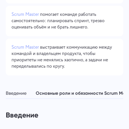
Управление компанией
Oʻzbek
Scrum Master
помогает команде работать
Создавайте компанию, приглашайте пользователей и
назначайте роли для оптимизации командной работы
самостоятельно: планировать спринт, трезво
ไทย
оценивать объём и не брать лишнего.
Türkçe
Scrum Master
выстраивает коммуникацию между
Tiếng Việt
командой и владельцем продукта, чтобы
приоритеты не менялись хаотично, а задачи не
переделывались по кругу.
Введение
Основные роли и обязанности Scrum Mast
Введение