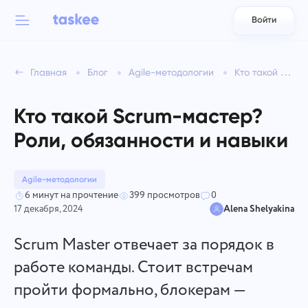
Войти
Back to menu
Back to menu
Главная
Блог
Agile-методологии
Кто такой Scrum-мастер? Роли, обязанности и навыки
العربية
Для команд
Возможности Taskee
Кто такой Scrum-мастер?
Azərbaycan
Узнайте о 7 вдохновляющих возможностях
Роли, обязанности и навыки
Индустрии
日本語
Смотреть все возможности
Bahasa Indonesia
Agile-методологии
Типы компаний
6 минут на прочтение
399 просмотров
0
17 декабря, 2024
Alena Shelyakina
বাংলা
Отслеживание времени
Отслеживайте время на задачи, контролируйте коллег и
Scrum Master отвечает за порядок в
Deutsch
добавляйте время вручную
работе команды. Стоит встречам
пройти формально, блокерам —
English
Задачи