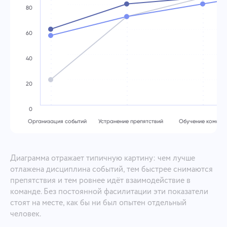
Сообщение
постараемся внедрить в продукт. Вы помогаете
We will contact you soon
Загрузить файлы
или перетащить мышкой
Нажимая на кнопку, вы подтверждаете свое
80
нам становиться лучше с каждым днем!
Загрузить файлы
или перетащить мышкой
согласие на обработку
персональные данные.
60
Отправить
Предложить
Отправить
Нажимая на кнопку «Отправить», вы соглашаетесь
Отправить
на обработку персональных данных согласно
40
Политике конфиденциальности.
20
0
Организация событий
Устранение препятствий
Обучение команд
Диаграмма отражает типичную картину: чем лучше
отлажена дисциплина событий, тем быстрее снимаются
препятствия и тем ровнее идёт взаимодействие в
команде. Без постоянной фасилитации эти показатели
стоят на месте, как бы ни был опытен отдельный
человек.