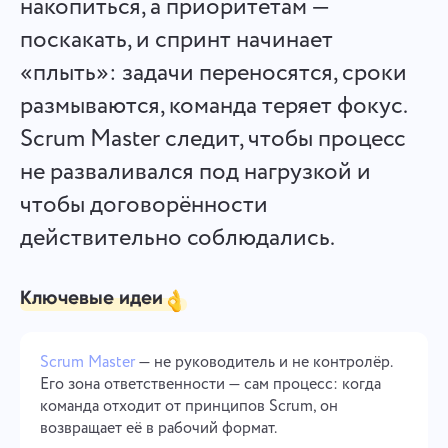
накопиться, а приоритетам —
Español
Создавайте задачи, работайте над ними с коллегами и
поскакать, и спринт начинает
закрывайте их, когда они выполнены
«плыть»: задачи переносятся, сроки
Français
размываются, команда теряет фокус.
Отчеты
עברית
Scrum Master следит, чтобы процесс
Распределяйте ресурсы с помощью отчетов о
затраченном времени на каждый проект
не разваливался под нагрузкой и
हिन्दी
чтобы договорённости
Italiano
Доска канбан
действительно соблюдались.
Управляйте задачами на Канбан-доске, фильтруйте задачи
中文 (中国)
и масштабируйте доску
Ключевые идеи
Kiswahili
Управление проектами
Scrum Master
— не руководитель и не контролёр.
Português
Управляйте информацией о проекте (статусы/теги) и
Его зона ответственности — сам процесс: когда
активностью команды в одном месте
команда отходит от принципов Scrum, он
Русский
возвращает её в рабочий формат.