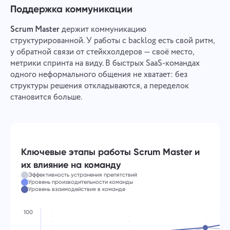
Поддержка коммуникации
Scrum Master
держит коммуникацию
структурированной. У работы с backlog есть свой ритм,
у обратной связи от стейкхолдеров — своё место,
метрики спринта на виду. В быстрых SaaS-командах
одного неформального общения не хватает: без
структуры решения откладываются, а переделок
Свяжись с нами
Сообщить об ошибке
становится больше.
Сообщить об ошибке
Предложите вашу функцию
перевода
Детально опиши возникшую проблему. При
необходимости прикрепи любые нужные
Имя
Опиши ошибку и приведи правильный вариант
файлы. Твое участие поможет нам сделать сервис
Функция
лучше и удобнее для всех.
Ключевые этапы работы Scrum Master и
Номер телефона
их влияние на команду
Как это работает
Эффективность устранения препятствий
Спасибо, что стали частью
Уровень производительности команды
Уровень взаимодействия в команде
Your message has been sent
Email
Taskee
successfully
Загрузить файлы
100
Мы обязательно ознакомимся с этим и