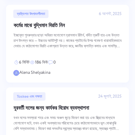
6 আগস্ট, 2025
ব্যক্তিগত উৎপাদনশীলতা
কর্মের মাঝে বুদ্ধিমান বিরতি নিন
ইচ্ছাকৃত পুনরুদ্ধার ছাড়া অবিরত মনোযোগ হ্রাসমান রিটার্ন, বর্ধিত ত্রুটি হার এবং উন্নত
চাপ উৎপন্ন করে — উচ্চতর আউটপুট নয়। কাজের প্যাটার্নের উপর গবেষণা ধারাবাহিকভাবে
দেখায় যে কাঠামোগত বিরতি একাগ্রতা উন্নত করে, জ্ঞানীয় ক্লান্তি কমায় এবং সামগ্রিক
কাজের গুণমান বাড়ায়। কার্যকর বিরতি উৎপাদনশীল কা
6 মিনিট
186 ভিউ
0
Alena Shelyakina
24 জুলাই, 2025
Taskee এবং দক্ষতা
দূরবর্তী দলের জন্য কার্যকর বিরোধ ব্যবস্থাপনা
যখন দলের সদস্যরা শহর এবং সময় অঞ্চল জুড়ে বিতরণ করা হয় এবং স্ক্রিনের মাধ্যমে
যোগাযোগ ঘটে, তখন একই অবস্থানের পরিবেশের চেয়ে কাঠামোগতভাবে ভুল বোঝাবুঝি
বেশি সম্ভাবনাময়। বিতরণ করা দলগুলির দ্বন্দ্বের স্বতন্ত্র কারণ রয়েছে, স্বতন্ত্র প্যাটার্নের
মাধ্যমে বিকাশ হয়, এবং দূরবর্তী কাজের নির্দিষ্ট সীমা