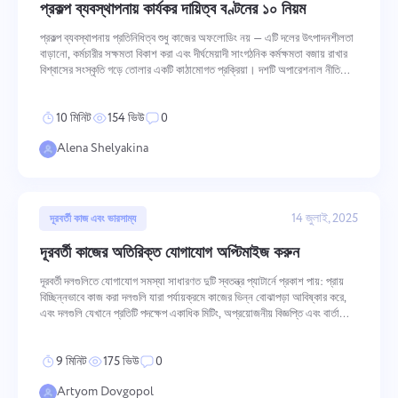
প্রকল্প ব্যবস্থাপনায় কার্যকর দায়িত্ব বণ্টনের ১০ নিয়ম
প্রেরণ
প্রস্তাব করুন
প্রেরণ
প্রকল্প ব্যবস্থাপনায় প্রতিনিধিত্ব শুধু কাজের অফলোডিং নয় — এটি দলের উৎপাদনশীলতা
"পাঠান" বোতামে ক্লিক করার মাধ্যমে, আপনি নিম্নলিখিত নথি অনুযায়ী আপনার
প্রেরণ
বাড়ানো, কর্মচারীর সক্ষমতা বিকাশ করা এবং দীর্ঘমেয়াদী সাংগঠনিক কর্মক্ষমতা বজায় রাখার
ব্যক্তিগত তথ্যের প্রক্রিয়াকরণে সম্মতি প্রদান করছেন:
গোপনীয়তা নীতি.
বিশ্বাসের সংস্কৃতি গড়ে তোলার একটি কাঠামোগত প্রক্রিয়া। দশটি অপারেশনাল নীতি
গুণমান হ্রাস না করে কার্যকর প্রতিনিধিত্ব পরিচালনা ক
10 মিনিট
154 ভিউ
0
Alena Shelyakina
14 জুলাই, 2025
দূরবর্তী কাজ এবং ভারসাম্য
দূরবর্তী কাজের অতিরিক্ত যোগাযোগ অপ্টিমাইজ করুন
দূরবর্তী দলগুলিতে যোগাযোগ সমস্যা সাধারণত দুটি স্বতন্ত্র প্যাটার্নে প্রকাশ পায়: প্রায়
বিচ্ছিন্নভাবে কাজ করা দলগুলি যারা পর্যায়ক্রমে কাজের ভিন্ন বোঝাপড়া আবিষ্কার করে,
এবং দলগুলি যেখানে প্রতিটি পদক্ষেপ একাধিক মিটিং, অপ্রয়োজনীয় বিজ্ঞপ্তি এবং বার্তা
চেইন তৈরি করে যা ভাগ করা স্পষ্টতা বাড়ানোর
9 মিনিট
175 ভিউ
0
Artyom Dovgopol