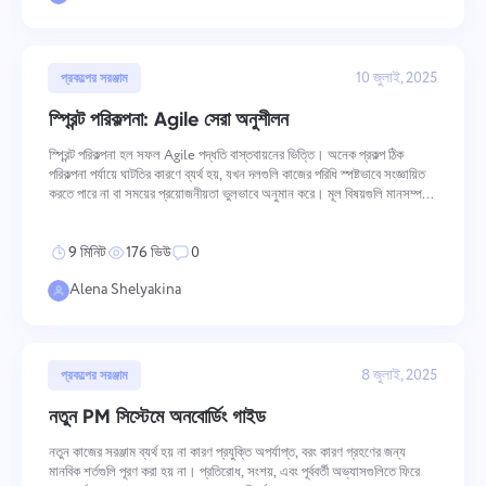
10 জুলাই, 2025
প্রকল্পের সরঞ্জাম
স্প্রিন্ট পরিকল্পনা: Agile সেরা অনুশীলন
স্প্রিন্ট পরিকল্পনা হল সফল Agile পদ্ধতি বাস্তবায়নের ভিত্তি। অনেক প্রকল্প ঠিক
পরিকল্পনা পর্যায়ে ঘাটতির কারণে ব্যর্থ হয়, যখন দলগুলি কাজের পরিধি স্পষ্টভাবে সংজ্ঞায়িত
করতে পারে না বা সময়ের প্রয়োজনীয়তা ভুলভাবে অনুমান করে। মূল বিষয়গুলি মানসম্পন্ন
প্রস্তুতি পরিকল্প
9 মিনিট
176 ভিউ
0
Alena Shelyakina
8 জুলাই, 2025
প্রকল্পের সরঞ্জাম
নতুন PM সিস্টেমে অনবোর্ডিং গাইড
নতুন কাজের সরঞ্জাম ব্যর্থ হয় না কারণ প্রযুক্তি অপর্যাপ্ত, বরং কারণ গ্রহণের জন্য
মানবিক শর্তগুলি পূরণ করা হয় না। প্রতিরোধ, সংশয়, এবং পূর্ববর্তী অভ্যাসগুলিতে ফিরে