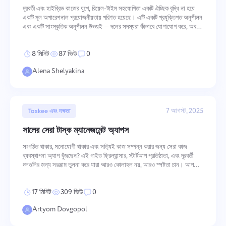
দূরবর্তী এবং হাইব্রিড কাজের যুগে, রিয়েল-টাইম সহযোগিতা একটি ঐচ্ছিক বৃদ্ধি না হয়ে
Oʻzbek
একটি মূল অপারেশনাল প্রয়োজনীয়তায় পরিণত হয়েছে। এটি একটি প্রযুক্তিগত অনুশীলন
এবং একটি সাংস্কৃতিক অনুশীলন উভয়ই — দলের সদস্যরা কীভাবে যোগাযোগ করে, অবদান
রাখে এবং ভাগ করা লক্ষ্যগুলির দিকে সমন্বয় করে তা নিয়ন্ত্রণ
ไทย
8 মিনিট
87 ভিউ
0
Türkçe
Alena Shelyakina
Tiếng Việt
7 আগস্ট, 2025
Taskee এবং দক্ষতা
সালের সেরা টাস্ক ম্যানেজমেন্ট অ্যাপস
সংগঠিত থাকার, মনোযোগী থাকার এবং সত্যিই কাজ সম্পন্ন করার জন্য সেরা কাজ
ব্যবস্থাপনা অ্যাপ খুঁজছেন? এই গাইড ফ্রিল্যান্সার, স্টার্টআপ প্রতিষ্ঠাতা, এবং দূরবর্তী
দলগুলির জন্য সরঞ্জাম তুলনা করে যারা আরও কোলাহল নয়, আরও স্পষ্টতা চান। আপনার
ন্যূনতম টু-ডু তালিকা, দল ড্যাশবোর্ড, বা ক্যালেন্ডার-ভিত্তিক পর
17 মিনিট
309 ভিউ
0
Artyom Dovgopol