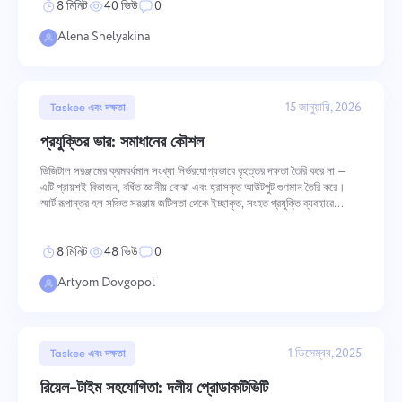
8 মিনিট
40 ভিউ
0
Español
Alena Shelyakina
Français
রিপোর্ট
প্রতি প্রকল্পে ব্যয় করা সময়ের রিপোর্ট ব্যবহার করে সংস্থানগুলি বিতরণ করুন.
עברית
15 জানুয়ারি, 2026
Taskee এবং দক্ষতা
প্রযুক্তির ভার: সমাধানের কৌশল
हिन्दी
কানবান বোর্ড
ডিজিটাল সরঞ্জামের ক্রমবর্ধমান সংখ্যা নির্ভরযোগ্যভাবে বৃহত্তর দক্ষতা তৈরি করে না —
কানবান বোর্ডে কাজগুলি পরিচালনা করুন, কাজগুলি ফিল্টার করুন এবং আপনার বোর্ডের
এটি প্রায়শই বিভাজন, বর্ধিত জ্ঞানীয় বোঝা এবং হ্রাসকৃত আউটপুট গুণমান তৈরি করে।
Italiano
স্কেল বাড়ান
স্মার্ট রূপান্তর হল সঞ্চিত সরঞ্জাম জটিলতা থেকে ইচ্ছাকৃত, সংহত প্রযুক্তি ব্যবহারে
যাওয়ার কাঠামোগত প্রক্রিয়া। লক্ষ্য কেবল কম সরঞ্জাম
中文 (中国)
8 মিনিট
48 ভিউ
0
প্রকল্প ব্যবস্থাপনা
Artyom Dovgopol
Kiswahili
এক জায়গায় প্রকল্পের তথ্য (স্থিতি/ট্যাগ) এবং দলের কার্যকলাপ পরিচালনা করুন
Português
1 ডিসেম্বর, 2025
কোম্পানি ব্যবস্থাপনা
Taskee এবং দক্ষতা
Русский
একটি কোম্পানি তৈরি করুন, ব্যবহারকারীদের আমন্ত্রণ জানান এবং দলগত কাজের
রিয়েল-টাইম সহযোগিতা: দলীয় প্রোডাকটিভিটি
অনুকূলকরণের জন্য ভূমিকা বরাদ্দ করুন