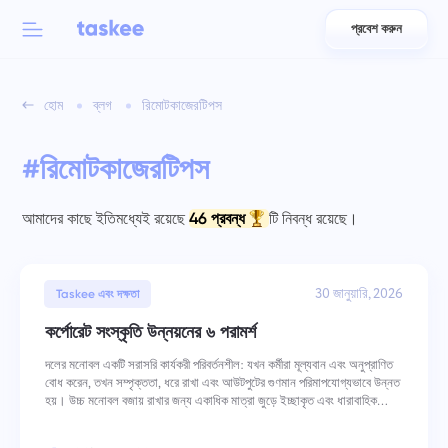
প্রবেশ করুন
Back to menu
Back to menu
হোম
ব্লগ
রিমোটকাজেরটিপস
العربية
দলগুলির জন্য
Taskee বৈশিষ্ট্য
#রিমোটকাজেরটিপস
Azərbaycan
সম্পর্কে জানুন 7 আরও অনুপ্রেরণামূলক বৈশিষ্ট্যসমূহ
শিল্প
日本語
আমাদের কাছে ইতিমধ্যেই রয়েছে
46 প্রবন্ধ
টি নিবন্ধ রয়েছে।
সমস্ত বৈশিষ্ট্য দেখুন
Bahasa Indonesia
কোম্পানির ধরন
30 জানুয়ারি, 2026
Taskee এবং দক্ষতা
বাংলা
ট্র্যাকিং সময়
কর্পোরেট সংস্কৃতি উন্নয়নের ৬ পরামর্শ
কাজের সময় ট্র্যাক করুন, সহকর্মীদের নিরীক্ষণ করুন এবং সময় ম্যানুয়ালি যোগ করুন
Deutsch
দলের মনোবল একটি সরাসরি কার্যকরী পরিবর্তনশীল: যখন কর্মীরা মূল্যবান এবং অনুপ্রাণিত
বোধ করেন, তখন সম্পৃক্ততা, ধরে রাখা এবং আউটপুটের গুণমান পরিমাপযোগ্যভাবে উন্নত
হয়। উচ্চ মনোবল বজায় রাখার জন্য একাধিক মাত্রা জুড়ে ইচ্ছাকৃত এবং ধারাবাহিক
English
কাজ
পদক্ষেপ প্রয়োজন — মূল্যবোধগুলি কীভাবে শক্তিশালী হয় এবং কর্
একটি কাজ তৈরি করুন, সহকর্মীদের সাথে কাজ করুন এবং এটি শেষ হলে বন্ধ করুন