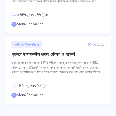
আসা পূর্বানুমেয় ফলাফল যখন বাস্তবায়নকে পরিবর্তন ব্যবস্থাপনার চ্যালেঞ্জের চেয়ে
স্থাপনার কাজ হিসাবে বিবেচনা করা হয়। সফল গ্রহণের জ
11 মিনিট
158 ভিউ
0
Alena Shelyakina
30 জুন, 2025
ব্যক্তিগত উৎপাদনশীলতা
ভ্রমণে উৎপাদনশীল থাকার কৌশল ও পরামর্শ
ভ্রমণের সময় কাজ করা একটি নির্দিষ্ট পরিচালনাগত চ্যালেঞ্জ উপস্থাপন করে: অপরিচিত
পরিবেশ, অসঙ্গত ইন্টারনেট অ্যাক্সেস, সময় অঞ্চল মিসঅ্যালাইনমেন্ট এবং কাঠামোগত
রুটিনের অনুপস্থিতির সংমিশ্রণ স্থির সেটিংয়ে ভালভাবে কাজ করে এমন উৎপাদনশীলতাকে
ক্ষয় করতে পারে। এটি সমাধান করতে ইচ্ছাকৃত প্রস্তুতি প্রয়োজন
8 মিনিট
206 ভিউ
0
Alena Shelyakina