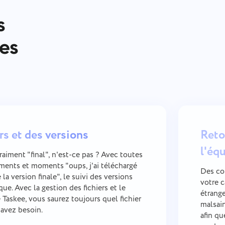
s
pes
rs et des versions
Reto
l'éq
vraiment "final", n'est-ce pas ? Avec toutes
ements et moments "oups, j'ai téléchargé
Des com
la version finale", le suivi des versions
votre 
ue. Avec la gestion des fichiers et le
étrange
 Taskee, vous saurez toujours quel fichier
malsain
 avez besoin.
afin qu