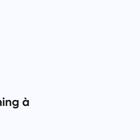
中文 (中国)
ité :
Du suivi des corrections de bugs à
la planification des sprints, gardez
Kiswahili
votre flux de travail organisé.
Português
Русский
Oʻzbek
ไทย
Türkçe
Tiếng Việt
ming à