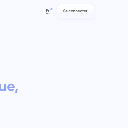
20
Fr
Se connecter
العربية
Azərbaycan
日本語
ts
Rapports
Équipes IT
Bahasa Indonesia
s
es,
Distribuez les ressources à l'aide de
Planifiez, suivez et collaborez
বাংলা
rapports sur le temps consacré à
facilement.
chaque projet
Deutsch
English
ue,
Gestion de l’entreprise
Équipes de marketing
Español
Créez une entreprise, invitez des
Planifiez, collaborez et exécutez
Français
e
utilisateurs et attribuez des rôles
des campagnes sans effort avec un
עברית
s
pour optimiser le travail d'équipe.
espace de travail centralisé pour
votre équipe marketing.
हिन्दी
Italiano
Ingénierie