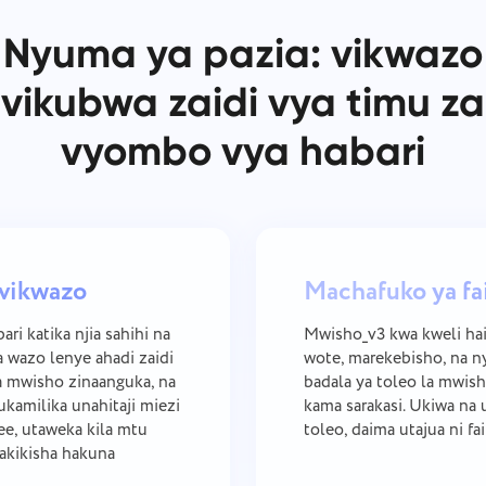
Nyuma ya pazia: vikwazo
vikubwa zaidi vya timu za
vyombo vya habari
 vikwazo
Machafuko ya fai
i katika njia sahihi na
Mwisho_v3 kwa kweli hai
a wazo lenye ahadi zaidi
wote, marekebisho, na ny
za mwisho zinaanguka, na
badala ya toleo la mwisho
ukamilika unahitaji miezi
kama sarakasi. Ukiwa na 
ee, utaweka kila mtu
toleo, daima utajua ni fa
hakikisha hakuna