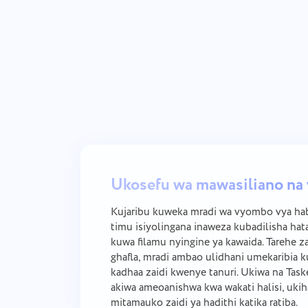
Ukosefu wa mawasiliano na
Kujaribu kuweka mradi wa vyombo vya habar
timu isiyolingana inaweza kubadilisha hat
kuwa filamu nyingine ya kawaida. Tarehe 
ghafla, mradi ambao ulidhani umekaribia k
kadhaa zaidi kwenye tanuri. Ukiwa na Task
akiwa ameoanishwa kwa wakati halisi, uki
mitamauko zaidi ya hadithi katika ratiba.