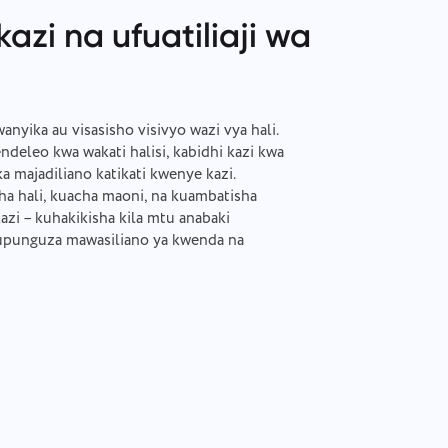
kazi na ufuatiliaji wa
nyika au visasisho visivyo wazi vya hali.
ndeleo kwa wakati halisi, kabidhi kazi kwa
 majadiliano katikati kwenye kazi.
a hali, kuacha maoni, na kuambatisha
azi – kuhakikisha kila mtu anabaki
upunguza mawasiliano ya kwenda na