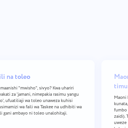
li na toleo
Maon
timu
maanishi "mwisho", sivyo? Kwa uhariri
akati za 'jamani, nimepakia rasimu yangu
Maoni 
', ufuatiliaji wa toleo unaweza kuhisi
kunata,
usimamizi wa faili wa Taskee na udhibiti wa
fumbo g
ili gani ambayo ni toleo unalohitaji.
zaidi).
uweze k