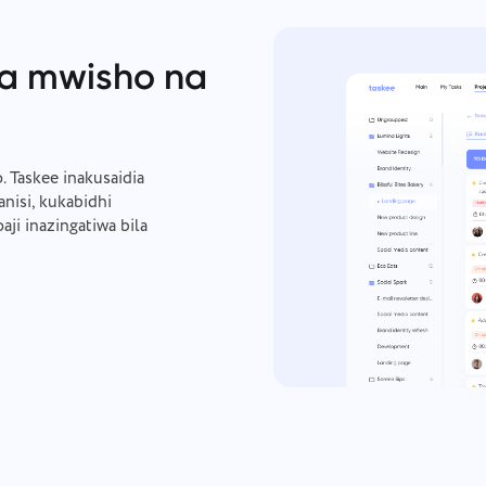
a mwisho na
 Taskee inakusaidia
nisi, kukabidhi
ji inazingatiwa bila