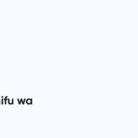
中文 (中国)
Kutoka kufuatilia marekebisho ya
a
hitilafu hadi kupanga sprinti, weka
Kiswahili
mtiririko wako wa kazi
Português
umeandaliwa.
Русский
Oʻzbek
ไทย
Türkçe
Tiếng Việt
nifu wa