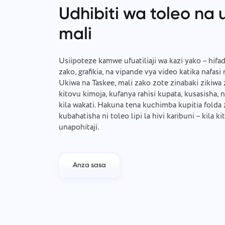
Udhibiti wa toleo na
mali
Usiipoteze kamwe ufuatiliaji wa kazi yako – hifadh
zako, grafikia, na vipande vya video katika nafasi
Ukiwa na Taskee, mali zako zote zinabaki zikiwa
kitovu kimoja, kufanya rahisi kupata, kusasisha, na
kila wakati. Hakuna tena kuchimba kupitia folda
kubahatisha ni toleo lipi la hivi karibuni – kila k
unapohitaji.
Anza sasa