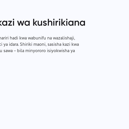
kazi wa kushirikiana
riri hadi kwa wabunifu na wazalishaji,
ti ya idara. Shiriki maoni, sasisha kazi kwa
tu sawa – bila minyororo isiyokwisha ya