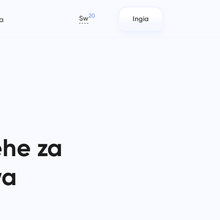
20
Sw
Ingia
a
العربية
Azərbaycan
日本語
Ripoti
Timu za IT
Bahasa Indonesia
 na
Sambaza rasilimali kwa kutumia
Panga, fuatilia, na ushirikiane kwa
বাংলা
mu
ripoti za muda uliotumiwa kwa kila
urahisi.
mradi.
Deutsch
English
ehe za
Usimamizi wa Kampuni
Timu za Uuzaji
Español
Unda kampuni, waalike watumiaji,
Panga, fanya kazi kwa pamoja, na
Français
wa
imu
za
na uweke majukumu ili kuboresha
tekeleza kampeni kwa urahisi
עברית
kazi ya pamoja.
kupitia nafasi ya kazi ya kati kwa
timu yako ya uuzaji.
हिन्दी
Italiano
Uhandisi