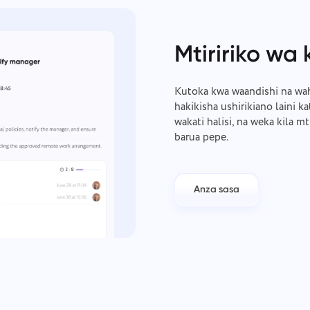
Mtiririko wa 
Kutoka kwa waandishi na waha
hakikisha ushirikiano laini ka
wakati halisi, na weka kila m
barua pepe.
Anza sasa