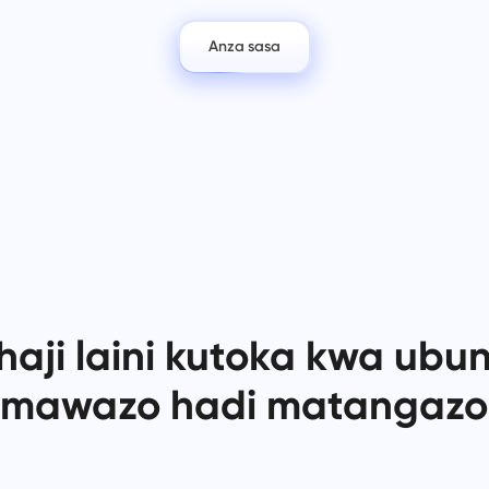
Hifadhi hati zako za kisheria,
Machafuko machache, ubunifu
tarehe za mwisho, na timu yako
zaidi: Mtiririko wa kazi rahisi w
katika eneo moja salama la kazi.
kubuni.
Anza sasa
Ona suluhisho zote
haji laini kutoka kwa ubu
mawazo hadi matangazo