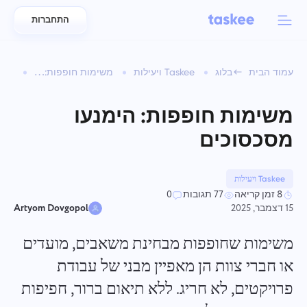
התחברות
Back to menu
Back to menu
עמוד הבית
בלוג
Taskee ויעילות
משימות חופפות: הימנעו מסכסוכים
العربية
לצוותים
מאפייני Taskee
משימות חופפות: הימנעו
Azərbaycan
למד על 7 תכונות מעוררות השראה נוספות
מסכסוכים
תעשיות
日本語
הצג את כל המאפיינים
Bahasa Indonesia
Taskee ויעילות
סוג חברה
8 זמן קריאה
77 תגובות
0
15 דצמבר, 2025
Artyom Dovgopol
বাংলা
זמן מעקב
עקוב אחר זמן משימה, עקוב אחר עמיתים והוסף זמן באופן ידני
משימות שחופפות מבחינת משאבים, מועדים
Deutsch
או חברי צוות הן מאפיין מבני של עבודת
פרויקטים, לא חריג. ללא תיאום ברור, חפיפות
English
משימות
צור משימה, עבד עליה עם עמיתים וסגור אותה כשהיא מושלמת