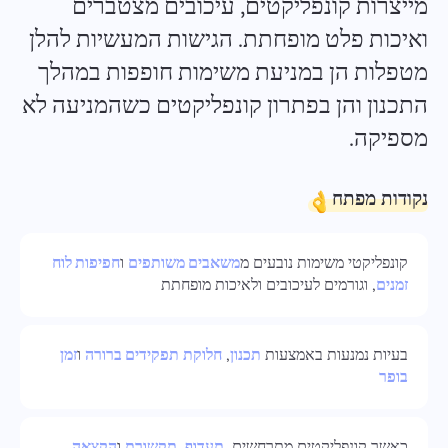
מייצרות קונפליקטים, עיכובים מצטברים
Español
ואיכות פלט מופחתת. הגישות המעשיות להלן
מטפלות הן במניעת משימות חופפות במהלך
Français
דוחות
התכנון והן בפתרון קונפליקטים כשהמניעה לא
הפץ משאבים באמצעות דוחות על הזמן שהושקע בכל פרויקט
עברית
מספיקה.
हिन्दी
לוח קנבן
נקודות מפתח
נהל משימות על לוח קנבן, סנן משימות והרחב את הלוח שלך
Italiano
קונפליקטי משימות נובעים מ
משאבים משותפים
ו
חפיפות לוח
中文 (中国)
ניהול פרויקטים
זמנים
, וגורמים לעיכובים ולאיכות מופחתת
נהל מידע על פרויקט (סטטוסים/תגיות) ופעילות צוות במקום
Kiswahili
אחד
בעיות נמנעות באמצעות
תכנון
,
חלוקת
תפקידים ברורה
ו
זמן
Português
בופר
ניהול חברה
Русский
צור חברה, הזמינו משתמשים והקצו תפקידים כדי לייעל עבודת
צוות
כאשר קונפליקטים מתרחשים,
תעדוף
,
תקשורת
ו
הקצאה