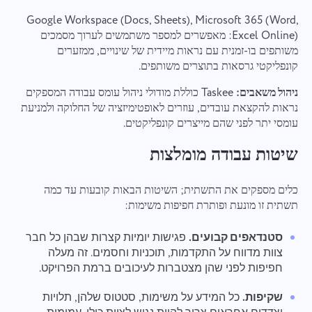
עיין בקבצים
או לגרור ושחרר
לעיבוד
נתונים אישיים.
Google Workspace (Docs, Sheets), Microsoft 365 (Word,
לִשְׁלוֹחַ
Excel Online): מאפשרים למספר משתמשים לערוך מסמכים
הצע
שלח
משותפים בו-זמנית עם נראות מיידית של שינויים, ממזערים
לִשְׁלוֹחַ
בלחיצה על כפתור "שלח", אתה מסכים לעיבוד הנתונים
קונפליקטי גרסאות בתוצרים משותפים.
האישיים שלך בהתאם למסמך הבא:
מדיניות הפרטיות.
ניהול משאבים:
Taskee כוללת מודולי ניהול עומס עבודה המספקים
נראות להקצאת עובדים, עוזרים לאופטימיזציה של החלוקה ולמניעת
עומסי יתר לפני שהם מייצרים קונפליקטים.
שיטות עבודה מומלצות
כלים מספקים את התשתית; השיטות הבאות קובעות עד כמה
תשתית זו מונעת ופותרת חפיפות משימות:
סטנדאפים קבועים.
פגישות יומיות קצרות שבהן כל חבר
צוות מדווח על התקדמות, תוכניות וחסמים. זה מעלה
חפיפות לפני שהן מצטברות לעיכובים ברמת הפרויקט.
שקיפות.
כל המידע על משימות, סטטוס שלהן, תלויות