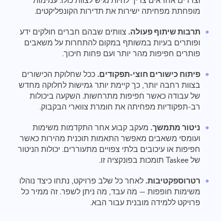
וצדדים אחראים צריך להיות נגיש לצוות כולו. עמימות
מופחתת מפחיתה ישירות את תדירות הקונפליקטים.
תרבות שיתוף פעולה.
צוותים שבהם חברים חולקים ידע
ופותרים בעיות במשותף במקום להתחרות על משאבים
פותרים חפיפות מהר יותר ועם פחות חיכוך.
פיתוח כישורים חוצי-תפקודים.
ככל שחלוקת הכישורים
בצוות רחבה יותר, כך קיימת יותר גמישות לחלוקה מחדש
של עבודה כאשר חפיפות מתרחשות. השקעה ביכולות
רב-תפקודיות מפחיתה את חומרת צווארי הבקבוק.
ניטור מתמשך.
מעקב קבוע אחר התקדמות משימות
ועומסי משאבים מאפשר התאמות תוכנית מהירות כאשר
חפיפות או עיכובים בלתי צפויים מתעוררים. יכולות הניטור
של Taskee תומכות בפונקציה זו.
רטרוספקטיבות.
לאחר כל שלב פרויקט, נתחו כיצד נוהלו
משימות חופפות — מה עבד, מה ניתן לשפר. זה ממיר כל
פרויקט ללמידה מובנית עבור הבא.