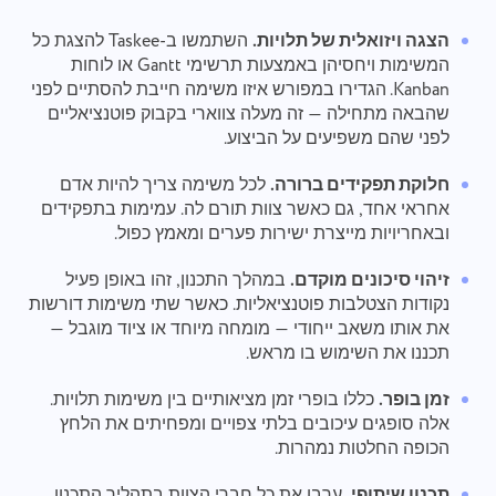
הצגה ויזואלית של תלויות.
השתמשו ב-Taskee להצגת כל
המשימות ויחסיהן באמצעות תרשימי Gantt או לוחות
Kanban. הגדירו במפורש איזו משימה חייבת להסתיים לפני
שהבאה מתחילה — זה מעלה צווארי בקבוק פוטנציאליים
לפני שהם משפיעים על הביצוע.
חלוקת תפקידים ברורה.
לכל משימה צריך להיות אדם
אחראי אחד, גם כאשר צוות תורם לה. עמימות בתפקידים
ובאחריויות מייצרת ישירות פערים ומאמץ כפול.
זיהוי סיכונים מוקדם.
במהלך התכנון, זהו באופן פעיל
נקודות הצטלבות פוטנציאליות. כאשר שתי משימות דורשות
את אותו משאב ייחודי — מומחה מיוחד או ציוד מוגבל —
תכננו את השימוש בו מראש.
זמן בופר.
כללו בופרי זמן מציאותיים בין משימות תלויות.
אלה סופגים עיכובים בלתי צפויים ומפחיתים את הלחץ
הכופה החלטות נמהרות.
תכנון שיתופי.
ערבו את כל חברי הצוות בתהליך התכנון.