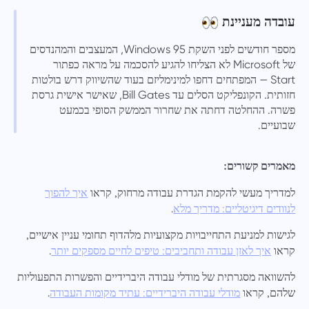
עובדה מעניינת
מספר חודשים לפני השקת Windows 95, המעצבים והמהנדסים
של Microsoft לא הצליחו להגיע להסכמה על מראה כפתור
Start — המפתחים דחפו למינימליזם בעוד שהשיווק דרש בולטות
חזותית. הקונפליקט הסלים עד Bill Gates, שאישר אישית גרסת
פשרה. ההחלטה דחתה את שחרור הממשק הסופי בכמעט
שבועיים.
מאמרים קשורים:
למדריך מעשי להקמת הגדרת עבודה מרחוק, קראו
איך להפוך
.
לנוודים דיגיטליים: מדריך מלא
לגישות למניעת התחייבויות מקצועיות מלהדוף תחומי עניין אישיים,
קראו
.
איך לאזן עבודה ותחביבים: טיפים לחיים מספקים יותר
להשוואה מסגרתית של מודלי עבודה היברידיים והפשרות התפעוליות
שלהם, קראו
.
מודלי עבודה היברידיים: עתיד מקומות העבודה