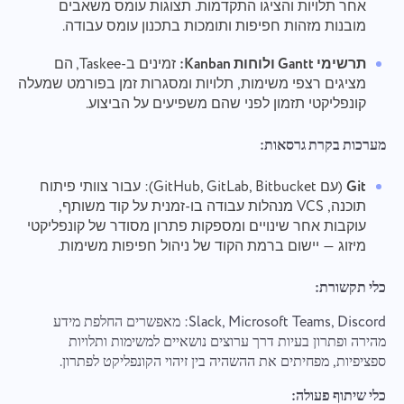
אחר תלויות והציגו התקדמות. תצוגות עומס משאבים
מובנות מזהות חפיפות ותומכות בתכנון עומס עבודה.
תרשימי Gantt ולוחות Kanban:
זמינים ב-Taskee, הם
מציגים רצפי משימות, תלויות ומסגרות זמן בפורמט שמעלה
קונפליקטי תזמון לפני שהם משפיעים על הביצוע.
התחבר אלינו
דווח על באג
מערכות בקרת גרסאות:
הצע את התכונה שלך
דווח על שגיאת תרגום
אנא תאר את הבעיה שנתקלת בפירוט, מתן מידע
Git
(עם GitHub, GitLab, Bitbucket): עבור צוותי פיתוח
ספציפי, ואל תהסס לצרף כל קבצים רלוונטיים.
ספק תיאור של הבעיה יחד עם האפשרות הנכונה
תוכנה, VCS מנהלות עבודה בו-זמנית על קוד משותף,
שֵׁם
ההשתתפות הפעילה שלך עוזרת לנו לשפר את חווית
עוקבות אחר שינויים ומספקות פתרון מסודר של קונפליקטי
המשתמש ולהבטיח שירות טוב יותר לכולם.
תכונה
מיזוג — יישום ברמת הקוד של ניהול חפיפות משימות.
מספר טלפון
כלי תקשורת:
איך זה עובד
Your message has been sent
תודה שהיית חלק מ-Taskee
Slack, Microsoft Teams, Discord: מאפשרים החלפת מידע
אימייל
successfully
מהירה ופתרון בעיות דרך ערוצים נושאיים למשימות ותלויות
העלאת קבצים
ספציפיות, מפחיתים את ההשהיה בין זיהוי הקונפליקט לפתרון.
אנחנו בהחלט נלמד את זה וננסה ליישם את זה במוצר.
עיין בקבצים
או לגרור ושחרר
אתה עוזר לנו להשתפר כל יום!
We will contact you soon
ההודעה שלך
כלי שיתוף פעולה:
על ידי לחיצה על כפתור זה, אתה מאשר את הסכמתך