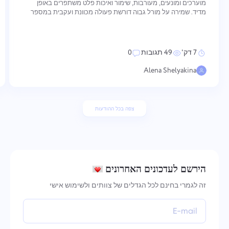
מוערכים ומונעים, מעורבות, שימור ואיכות פלט משתפרים באופן
מדיד. שמירה על מורל גבוה דורשת פעולה מכוונת ועקבית במספר
ממדים — מאיך שערכים מחוזקים וביצועים מוכרים, ועד איך
שתקשורת מובנית והתפתחות נתמכת. שש הפרקטיקות הבאות
מטפלות בכל אחד מהממדים
7 דק'
49 תגובות
0
Alena Shelyakina
צפה בכל ההודעות
הירשם לעדכונים האחרונים
זה לגמרי בחינם לכל הגדלים של צוותים ולשימוש אישי