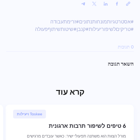
#אסטרטגיותמונחותנתונים
#זרימתעבודה
#טריקיםלשיפוריעילות
#קנבן
#שיטותשיתוףפעולה
0 תגובות
השאר תגובה
קרא עוד
30 ינואר, 2026
Taskee ויעילות
6 טיפים לשיפור תרבות ארגונית
מורל הצוות הוא משתנה תפעולי ישיר: כאשר עובדים מרגישים