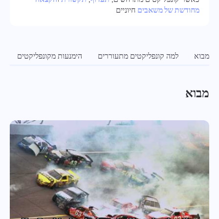
מחודשת של משאבים
חיוניים
Oʻzbek
ไทย
מבוא
למה קונפליקטים מתעוררים
הימנעות מקונפליקטים
נ
Türkçe
Tiếng Việt
מבוא