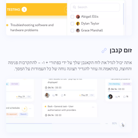
ספציפי, ואל תהסס לצרף כל קבצים רלוונטיים.
ספק תיאור של הבעיה יחד עם האפשרות הנכונה
Oʻzbek
שֵׁם
ההשתתפות הפעילה שלך עוזרת לנו לשפר את חווית
המשתמש ולהבטיח שירות טוב יותר לכולם.
תכונה
ไทย
מספר טלפון
איך זה עובד
Türkçe
Your message has been sent
תודה שהיית חלק מ-Taskee
זום קנבן
אימייל
successfully
Tiếng Việt
העלאת קבצים
אנחנו בהחלט נלמד את זה וננסה ליישם את זה במוצר.
אתה יכול לגדל את לוח הקאנבן שלך על ידי כפתורי + ו- – להתקרבות פנימה
עיין בקבצים
או לגרור ושחרר
אתה עוזר לנו להשתפר כל יום!
We will contact you soon
והחוצה, בהתאמה.זה עוזר להגדיר תצוגה נוחה של כל העמודות על המסך.
ההודעה שלך
על ידי לחיצה על כפתור זה, אתה מאשר את הסכמתך
עיין בקבצים
או לגרור ושחרר
לעיבוד
נתונים אישיים.
לִשְׁלוֹחַ
הצע
שלח
לִשְׁלוֹחַ
בלחיצה על כפתור "שלח", אתה מסכים לעיבוד הנתונים
האישיים שלך בהתאם למסמך הבא:
מדיניות הפרטיות.