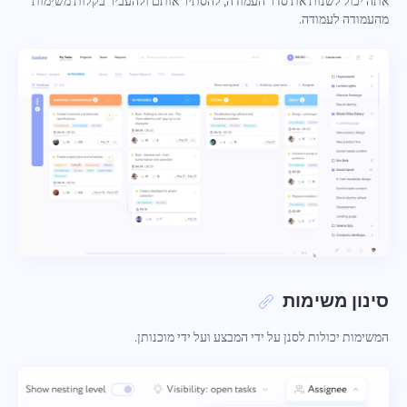
אתה יכול לשנות את סדר העמודה, להסתיר אותם ולהעביר בקלות משימות
Español
מהעמודה לעמודה.
Français
דוחות
הפץ משאבים באמצעות דוחות על הזמן שהושקע בכל פרויקט
עברית
हिन्दी
לוח קנבן
נהל משימות על לוח קנבן, סנן משימות והרחב את הלוח שלך
Italiano
中文 (中国)
ניהול פרויקטים
נהל מידע על פרויקט (סטטוסים/תגיות) ופעילות צוות במקום
Kiswahili
אחד
סינון משימות
Português
המשימות יכולות לסנן על ידי המבצע ועל ידי מוכנותן.
ניהול חברה
התחבר אלינו
דווח על באג
Русский
צור חברה, הזמינו משתמשים והקצו תפקידים כדי לייעל עבודת
הצע את התכונה שלך
דווח על שגיאת תרגום
צוות
אנא תאר את הבעיה שנתקלת בפירוט, מתן מידע