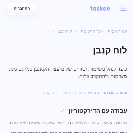
התחברות
Back to menu
Back to menu
עמוד הבית
כל התכונות
לוח קנבן
العربية
לצוותים
מאפייני Taskee
לוח קנבן
Azərbaycan
למד על 7 תכונות מעוררות השראה נוספות
תעשיות
日本語
כיצד לנהל משימות וטורים של מועצת הקאנבן כמו גם מסנן
הצג את כל המאפיינים
משימות ולהתקרב בלוח.
Bahasa Indonesia
סוג חברה
עבודה עם הדירקטוריון
סינון משימות
זום קנבן
বাংলা
זמן מעקב
עקוב אחר זמן משימה, עקוב אחר עמיתים והוסף זמן באופן ידני
Deutsch
עבודה עם הדירקטוריון
במועצת הקאנבן יש את כל משימות הפרויקט, המופצות לטורים לפי מעמדם.
English
משימות
צור משימה, עבד עליה עם עמיתים וסגור אותה כשהיא מושלמת