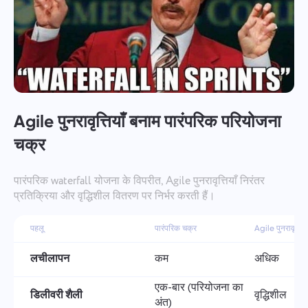
एक बग रिपोर्ट करो
हमारे साथ जुड़ें
अपनी विशेषता सुझाएँ
एक अनुवाद त्रुटि की रिपोर्ट करें
कृपया उस मुद्दे का वर्णन करें जो आपने विस्तार से सामना किया है,
विशिष्ट जानकारी प्रदान करते हैं, और किसी भी प्रासंगिक फ़ाइलों
सही विकल्प के साथ समस्या का विवरण प्रदान करें
को संलग्न करने के लिए स्वतंत्र महसूस करते हैं। आपकी सक्रिय
नाम
भागीदारी हमें उपयोगकर्ता के अनुभव को बेहतर बनाने में मदद करती
विशेषता
है, सभी के लिए बेहतर सेवा सुनिश्चित करती है।
फ़ोन नंबर
Agile पुनरावृत्तियाँ बनाम पारंपरिक परियोजना
यह कैसे काम करता है
चक्र
Your message has been sent
Taskee का हिस्सा बनने के लिए धन्यवाद
ईमेल
successfully
फाइल अपलोड करें
पारंपरिक waterfall योजना के विपरीत, Agile पुनरावृत्तियाँ निरंतर
हम इसे निश्चित रूप से समझेंगे और इसे उत्पाद में लागू करने की
फ़ाइलों को ब्राउज़ करें
या खींचें और ड्रॉप करें
कोशिश करेंगे। आप हमें हर दिन बेहतर बनाने में मदद करते हैं!
प्रतिक्रिया और वृद्धिशील वितरण पर निर्भर करती हैं।
We will contact you soon
आपका संदेश
बटन पर क्लिक करके, आप अपनी जानकारी की प्रोसेसिंग के
फ़ाइलों को ब्राउज़ करें
या खींचें और ड्रॉप करें
लिए अपनी सहमति की पुष्टि करते हैं
व्यक्तिगत डेटा.
पहलू
पारंपरिक चक्र
Agile पुनरावृत्तिया
भेजना
सुझाव दें
भेजें
लचीलापन
कम
अधिक
"भेजें" बटन पर क्लिक करके, आप निम्नलिखित दस्तावेज़ के अनुसार अपने
भेजना
व्यक्तिगत डेटा के प्रसंस्करण के लिए सहमति देते हैं:
गोपनीयता नीति।
एक-बार (परियोजना का
डिलीवरी शैली
वृद्धिशील
अंत)