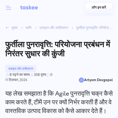
लॉग इन करें
Back to menu
Back to menu
मुख्य
ब्लॉग
एजाइल और लचीलापन
फुर्तीला पुनरावृत्ति: परियोजना प्रबंधन में निरंतर सुधार की कुंजी
العربية
टीमों के लिए
Taskee की विशेषताएँ
फुर्तीला पुनरावृत्ति: परियोजना प्रबंधन में
Azərbaycan
के बारे में जानें 7 और प्रेरणादायक विशेषताएँ
निरंतर सुधार की कुंजी
उद्योग
日本語
सभी विशेषताएँ देखें
Bahasa Indonesia
एजाइल और लचीलापन
कंपनी का प्रकार
8 पढ़ने का समय
358 दृश्य
0
11 दिसम्बर, 2024
Artyom Dovgopol
বাংলা
ट्रैकिंग समय
कार्य का समय ट्रैक करें, सहयोगियों की निगरानी करें, और मैन्युअल रूप से
यह लेख समझाता है कि Agile पुनरावृत्ति चक्र कैसे
Deutsch
समय जोड़ें
काम करते हैं, टीमें उन पर क्यों निर्भर करती हैं और वे
वास्तविक उत्पाद विकास को कैसे आकार देते हैं।
English
कार्य