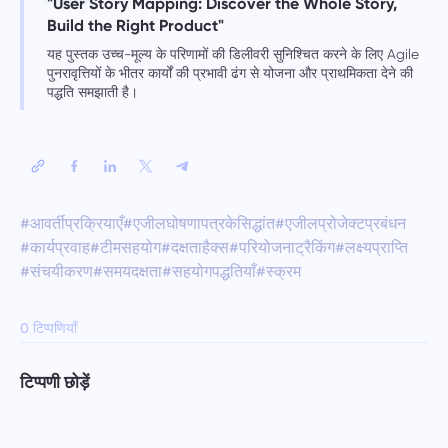
"User Story Mapping: Discover the Whole Story,
Build the Right Product"
यह पुस्तक उच्च-मूल्य के परिणामों की डिलीवरी सुनिश्चित करने के लिए Agile
पुनरावृत्तियों के भीतर कार्यों की प्रभावी ढंग से योजना और प्राथमिकता देने की
पद्धति समझाती है।
#आवर्तीप्रक्रियाएँ
#एजीलघोषणापत्रकेसिद्धांत
#एजीलप्रोजेक्टप्रबंधन
#कार्यप्रवाह
#टीमसहयोग
#दक्षताहैक्स
#परियोजनाट्रैकिंग
#लक्ष्यप्राप्ति
#संचयीकरण
#समयदक्षता
#सहयोगपद्धतियाँ
#स्क्रम
0 टिप्पणियाँ
टिप्पणी छोड़ें