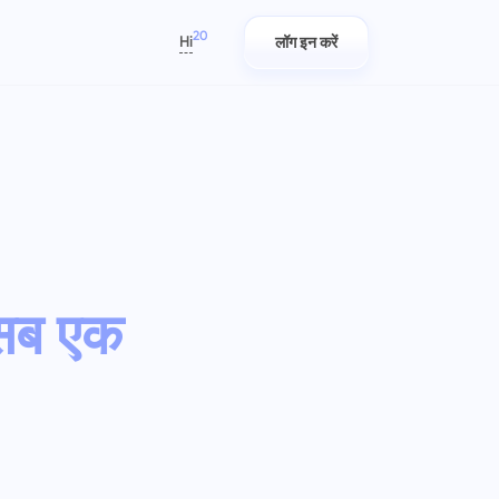
20
Hi
लॉग इन करें
العربية
Azərbaycan
日本語
रिपोर्ट
आईटी टीमें
Bahasa Indonesia
करें
ट्रैक
प्रति परियोजना खर्च किए गए समय की रिपोर्टों
आसानी से योजना बनाएं, ट्रैक करें और
বাংলা
का उपयोग करके संसाधनों का वितरण करें
सहयोग करें।
Deutsch
English
सब एक
कंपनी प्रबंधन
मार्केटिंग टीमें
Español
िति/
एक कंपनी बनाएँ, उपयोगकर्ताओं को आमंत्रित
करें, और टीमवर्क के अनुकूलन के लिए भूमिकाएँ
अपने मार्केटिंग टीम के लिए केंद्रीकृत
Français
हुए
असाइन करें
कार्यक्षेत्र में योजनाएँ बनाएँ, सहयोग करें और
עברית
अभियानों को आसानी से निष्पादित करें।
हिन्दी
Italiano
इंजीनियरिंग