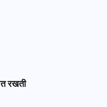
中文 (中国)
सरल
बग फिक्स को ट्रैक करने से लेकर स्प्रिंट की
योजना बनाने तक, अपने कार्यप्रवाह को
Kiswahili
व्यवस्थित रखें।
Português
Русский
Oʻzbek
ไทย
Türkçe
Tiếng Việt
वित रखती