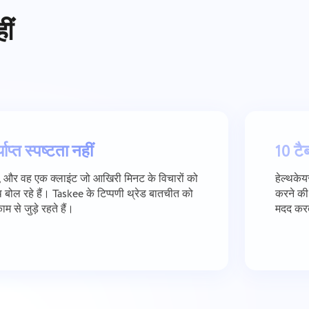
ीं
याप्त स्पष्टता नहीं
10 टै
 और वह एक क्लाइंट जो आखिरी मिनट के विचारों को
हेल्थकेय
ोल रहे हैं। Taskee के टिप्पणी थ्रेड बातचीत को
करने की
म से जुड़े रहते हैं।
मदद करते