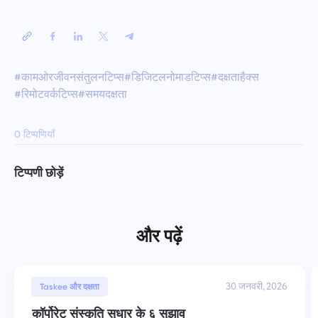
#कामओरजीवनसंतुलनटिप्स
#डिजिटलनोमाडटिप्स
#दक्षताहैक्स
#रिमोटवर्कटिप्स
#समयदक्षता
0 टिप्पणियाँ
टिप्पणी छोड़ें
और पढ़ें
30 जनवरी, 2026
Taskee और दक्षता
कॉर्पोरेट संस्कृति सुधार के ६ सुझाव