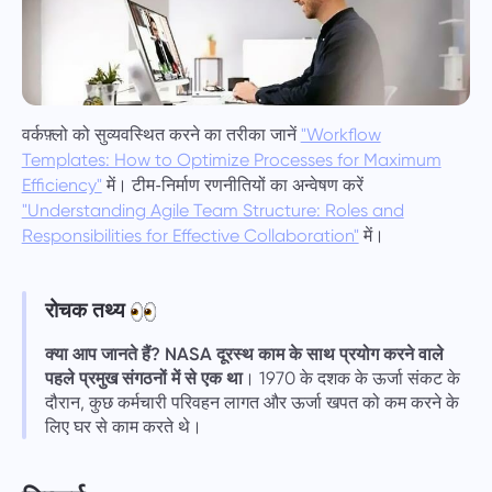
सही विकल्प के साथ समस्या का विवरण प्रदान करें
को संलग्न करने के लिए स्वतंत्र महसूस करते हैं। आपकी सक्रिय
नाम
भागीदारी हमें उपयोगकर्ता के अनुभव को बेहतर बनाने में मदद करती
विशेषता
है, सभी के लिए बेहतर सेवा सुनिश्चित करती है।
फ़ोन नंबर
यह कैसे काम करता है
वर्कफ़्लो को सुव्यवस्थित करने का तरीका जानें
"Workflow
Your message has been sent
Taskee का हिस्सा बनने के लिए धन्यवाद
Templates: How to Optimize Processes for Maximum
ईमेल
successfully
में। टीम-निर्माण रणनीतियों का अन्वेषण करें
Efficiency"
फाइल अपलोड करें
हम इसे निश्चित रूप से समझेंगे और इसे उत्पाद में लागू करने की
"Understanding Agile Team Structure: Roles and
फ़ाइलों को ब्राउज़ करें
या खींचें और ड्रॉप करें
कोशिश करेंगे। आप हमें हर दिन बेहतर बनाने में मदद करते हैं!
में।
We will contact you soon
Responsibilities for Effective Collaboration"
आपका संदेश
बटन पर क्लिक करके, आप अपनी जानकारी की प्रोसेसिंग के
फ़ाइलों को ब्राउज़ करें
या खींचें और ड्रॉप करें
लिए अपनी सहमति की पुष्टि करते हैं
व्यक्तिगत डेटा.
रोचक तथ्य
भेजना
सुझाव दें
भेजें
"भेजें" बटन पर क्लिक करके, आप निम्नलिखित दस्तावेज़ के अनुसार अपने
क्या आप जानते हैं?
NASA दूरस्थ काम के साथ प्रयोग करने वाले
भेजना
व्यक्तिगत डेटा के प्रसंस्करण के लिए सहमति देते हैं:
गोपनीयता नीति।
पहले प्रमुख संगठनों में से एक था
। 1970 के दशक के ऊर्जा संकट के
दौरान, कुछ कर्मचारी परिवहन लागत और ऊर्जा खपत को कम करने के
लिए घर से काम करते थे।