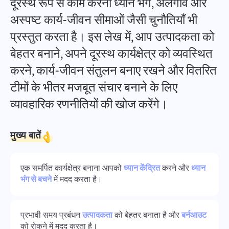
दूरस्थ रूप से काम करना ध्यान भंग, अलगाव और
Español
एक कार्य बनाएँ, इसे सहयोगियों के साथ पूरा करें और पूरा होने पर बंद करें
अस्पष्ट कार्य-जीवन सीमाओं जैसी चुनौतियाँ भी
प्रस्तुत करता है। इस लेख में, आप उत्पादकता को
Français
रिपोर्ट
बेहतर बनाने, अपने दूरस्थ कार्यक्षेत्र को व्यवस्थित
עברית
प्रति परियोजना खर्च किए गए समय की रिपोर्टों का उपयोग करके संसाधनों का
करने, कार्य-जीवन संतुलन बनाए रखने और वितरित
वितरण करें
टीमों के भीतर मजबूत संचार बनाने के लिए
हिन्दी
व्यावहारिक रणनीतियों की खोज करेंगे।
कानबन बोर्ड
Italiano
कानबन बोर्ड पर कार्यों का प्रबंधन करें, कार्यों को फ़िल्टर करें और अपने बोर्ड
को मापें
मुख्य बातें
中文 (中国)
Kiswahili
एक समर्पित कार्यक्षेत्र बनाना आपको
ध्यान केंद्रित
करने और
ध्यान
परियोजना प्रबंधन
भंग से बचने
में मदद करता है।
एक स्थान पर परियोजना की जानकारी (स्थिति/टैग) और टीम की गतिविधि
Português
प्रबंधित करें
प्रभावी समय प्रबंधन
उत्पादकता
को बेहतर बनाता है और
बर्नआउट
Русский
को रोकने में मदद करता है।