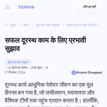
लॉग इन करें
Back to menu
Back to menu
मुख्य
ब्लॉग
दूरी काम और संतुलन
सफल दूरस्थ काम के लिए प्रभावी सुझाव
العربية
टीमों के लिए
Taskee की विशेषताएँ
सफल दूरस्थ काम के लिए प्रभावी
Azərbaycan
के बारे में जानें 7 और प्रेरणादायक विशेषताएँ
सुझाव
उद्योग
日本語
सभी विशेषताएँ देखें
Bahasa Indonesia
दूरी काम और संतुलन
कंपनी का प्रकार
6 पढ़ने का समय
398 दृश्य
0
17 दिसम्बर, 2024
Artyom Dovgopol
বাংলা
ट्रैकिंग समय
कार्य का समय ट्रैक करें, सहयोगियों की निगरानी करें, और मैन्युअल रूप से
दूरस्थ कार्य आधुनिक पेशेवर जीवन का एक मूल
Deutsch
समय जोड़ें
हिस्सा बन गया है, जो लचीलापन, स्वायत्तता और
वैश्विक टीमों तक पहुंच प्रदान करता है। हालाँकि,
English
कार्य