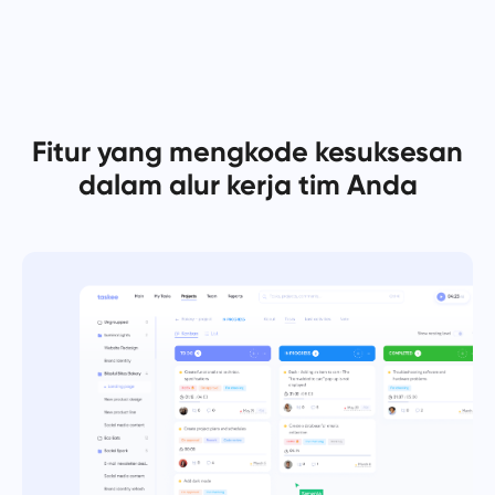
Español
Buat tugas, kerjakan dengan rekan kerja, dan tutup saat
selesai
Français
Laporan
עברית
Fitur yang mengkode kesuksesan
Distribusikan sumber daya menggunakan laporan waktu
yang dihabiskan per proyek.
dalam alur kerja tim Anda
हिन्दी
Italiano
Papan Kanban
Kelola tugas di papan Kanban, saring tugas, dan skala papan
中文 (中国)
Anda.
Kiswahili
Manajemen Proyek
Português
Kelola informasi proyek (status/tag) dan aktivitas tim di satu
tempat.
Русский