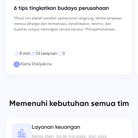
6 tips tingkatkan budaya perusahaan
Moral tim adalah variabel operasional langsung: ketika karyawan
merasa dihargai dan termotivasi, keterlibatan, retensi, dan
kualitas output meningkat secara terukur. Mempertahankan
moral tinggi memerlukan tindakan yang disengaja dan konsisten di
berbagai dimensi — dari bagaimana nilai-nilai di
8 mnt
53 tampilan
0
Alena Shelyakina
Memenuhi kebutuhan semua tim
Layanan keuangan
Kelola klien, lacak transaksi, dan jaga