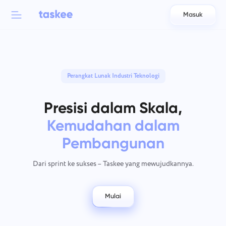
Masuk
Back to menu
Back to menu
العربية
Untuk tim
Perangkat Lunak Industri Teknologi
Fitur Taskee
Azərbaycan
Pelajari tentang 7 lebih banyak fitur yang menginspirasi
Presisi dalam Skala,
Industri
日本語
Lihat semua fitur
Kemudahan dalam
Bahasa Indonesia
Jenis perusahaan
Pembangunan
বাংলা
Waktu pelacakan
Dari sprint ke sukses – Taskee yang mewujudkannya.
Lacak waktu tugas, pantau rekan kerja, dan tambahkan waktu
Deutsch
secara manual.
Mulai
English
Tugas