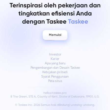
Terinspirasi oleh pekerjaan dan
tingkatkan efisiensi Anda
dengan Taskee
Taskee
Memulai
Investor
Karier
Apa yang baru
Pengembangan dan Desain Taskee
Kebijakan pribadi
Syarat Penggunaan
Peta situs
hello@taskee.pro
8 The Green, STE A, County of Kent, State of Delaware, 19901, U.S.
© Taskee Inc. 2026
Semua hak dilindungi undang-undang.