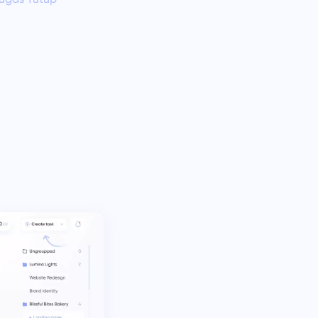
中文 (中国)
Dari melacak perbaikan bug hingga
merencanakan sprint, jaga alur
Kiswahili
kerja Anda tetap terorganisir.
Português
Русский
Oʻzbek
ไทย
Türkçe
Tiếng Việt