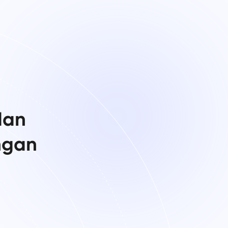
dan
ngan