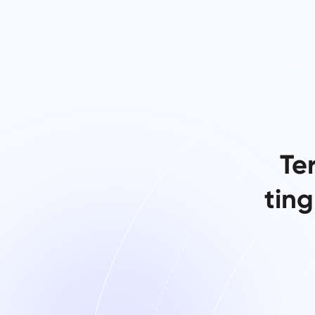
Te
tin