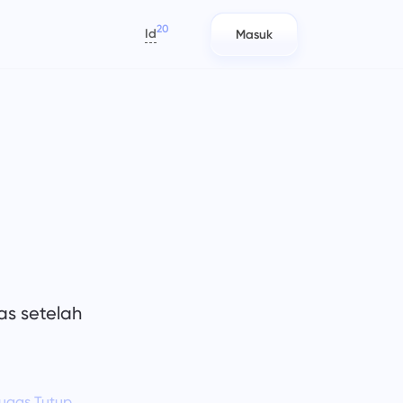
20
Id
Masuk
العربية
Azərbaycan
日本語
Laporan
Tim IT
Bahasa Indonesia
n
ak
Distribusikan sumber daya
Rencanakan, lacak, dan
বাংলা
tap
menggunakan laporan waktu yang
berkolaborasi dengan mudah.
dihabiskan per proyek.
Deutsch
English
Manajemen Perusahaan
Tim Pemasaran
Español
ag)
wasi
Buat perusahaan, undang pengguna,
Rencanakan, berkolaborasi, dan
Français
dan tetapkan peran untuk
jalankan kampanye dengan mudah
as setelah
עברית
r.
mengoptimalkan kerja tim.
dalam satu tempat kerja terpusat
untuk tim pemasaran Anda.
हिन्दी
Italiano
Teknik
ugas Tutup