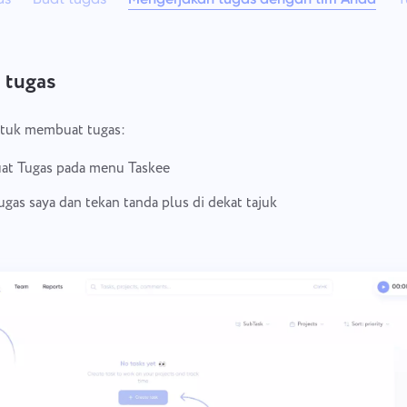
Simpan dokumen hukum Anda,
Lebih sedikit kekacauan, lebih
tenggat waktu, dan tim Anda dalam
banyak kreativitas: Alur kerja
satu ruang kerja yang aman.
desain yang sederhana.
 tugas
Lihat semua solusi
ntuk membuat tugas:
at Tugas pada menu Taskee
ugas saya dan tekan tanda plus di dekat tajuk