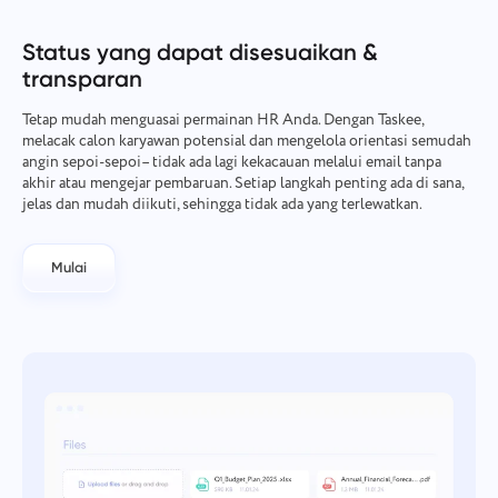
Manajemen Perusahaan
Oʻzbek
Status yang dapat disesuaikan &
Buat perusahaan, undang pengguna, dan tetapkan peran
transparan
untuk mengoptimalkan kerja tim.
ไทย
Tetap mudah menguasai permainan HR Anda. Dengan Taskee,
Türkçe
melacak calon karyawan potensial dan mengelola orientasi semudah
angin sepoi-sepoi– tidak ada lagi kekacauan melalui email tanpa
akhir atau mengejar pembaruan. Setiap langkah penting ada di sana,
Tiếng Việt
jelas dan mudah diikuti, sehingga tidak ada yang terlewatkan.
Mulai