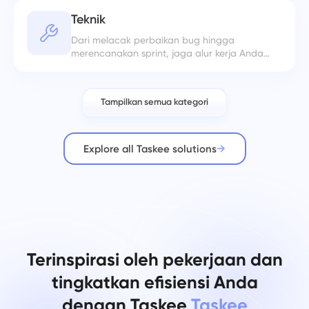
Teknik
Dari melacak perbaikan bug hingga
merencanakan sprint, jaga alur kerja Anda
tetap terorganisir.
Tampilkan semua kategori
Explore all Taskee solutions
Terinspirasi oleh pekerjaan dan
tingkatkan efisiensi Anda
dengan Taskee
Taskee