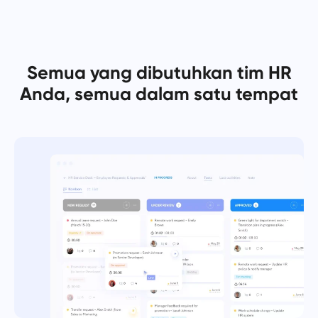
Español
Buat tugas, kerjakan dengan rekan kerja, dan tutup saat
selesai
Français
Semua yang dibutuhkan tim HR
Laporan
עברית
Anda, semua dalam satu tempat
Distribusikan sumber daya menggunakan laporan waktu
yang dihabiskan per proyek.
हिन्दी
Italiano
Papan Kanban
Kelola tugas di papan Kanban, saring tugas, dan skala papan
中文 (中国)
Anda.
Kiswahili
Manajemen Proyek
Português
Kelola informasi proyek (status/tag) dan aktivitas tim di satu
tempat.
Русский