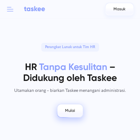
Masuk
Back to menu
Back to menu
العربية
Untuk tim
Perangkat Lunak untuk Tim HR
Fitur Taskee
Azərbaycan
Pelajari tentang 7 lebih banyak fitur yang menginspirasi
HR
Tanpa Kesulitan
–
Industri
日本語
Lihat semua fitur
Didukung oleh Taskee
Bahasa Indonesia
Jenis perusahaan
Utamakan orang – biarkan Taskee menangani administrasi.
বাংলা
Waktu pelacakan
Lacak waktu tugas, pantau rekan kerja, dan tambahkan waktu
Mulai
Deutsch
secara manual.
English
Tugas