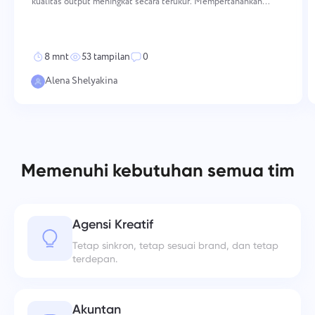
kualitas output meningkat secara terukur. Mempertahankan
moral tinggi memerlukan tindakan yang disengaja dan konsisten di
berbagai dimensi — dari bagaimana nilai-nilai di
8 mnt
53 tampilan
0
Alena Shelyakina
Memenuhi kebutuhan semua tim
Agensi Kreatif
Tetap sinkron, tetap sesuai brand, dan tetap
terdepan.
Akuntan