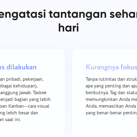
engatasi tantangan sehar
hari
us dilakukan
Kurangnya fokus
 pribadi, pekerjaan,
Tanpa rutinitas dan stru
ebagai kehidupan),
apa yang penting dan ap
anggung jawab. Taskee
berikutnya. Tag dan stat
jadi bagian yang lebih
memungkinkan Anda meny
apan Kanban—cara visual
Anda, memastikan Anda t
ng lebih besar dan
yang benar-benar pentin
n saat ini.