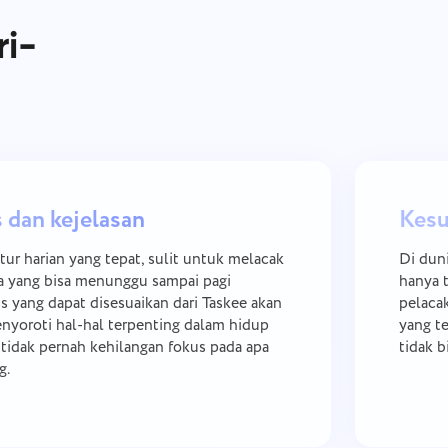
i-
 dan kejelasan
Kesu
ktur harian yang tepat, sulit untuk melacak
Di duni
a yang bisa menunggu sampai pagi
hanya t
us yang dapat disesuaikan dari Taskee akan
pelaca
oroti hal-hal terpenting dalam hidup
yang te
idak pernah kehilangan fokus pada apa
tidak b
g.