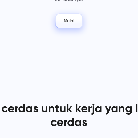
Simpan dokumen hukum Anda,
Lebih sedikit kekacauan, lebih
tenggat waktu, dan tim Anda dalam
banyak kreativitas: Alur kerja
satu ruang kerja yang aman.
desain yang sederhana.
Mulai
Lihat semua solusi
 cerdas untuk kerja yang 
cerdas