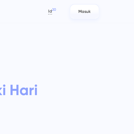
20
Id
Masuk
العربية
Azərbaycan
日本語
Laporan
Tim IT
Bahasa Indonesia
n
ak
Distribusikan sumber daya
Rencanakan, lacak, dan
বাংলা
tap
menggunakan laporan waktu yang
berkolaborasi dengan mudah.
dihabiskan per proyek.
Deutsch
English
ki Hari
Manajemen Perusahaan
Tim Pemasaran
Español
ag)
wasi
Buat perusahaan, undang pengguna,
Rencanakan, berkolaborasi, dan
Français
dan tetapkan peran untuk
jalankan kampanye dengan mudah
עברית
r.
mengoptimalkan kerja tim.
dalam satu tempat kerja terpusat
untuk tim pemasaran Anda.
हिन्दी
Italiano
Teknik