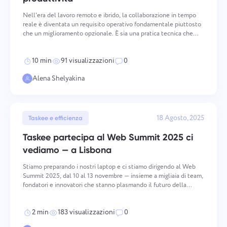
Nell'era del lavoro remoto e ibrido, la collaborazione in tempo
reale è diventata un requisito operativo fondamentale piuttosto
che un miglioramento opzionale. È sia una pratica tecnica che
culturale — governa il modo in cui i membri del team
comunicano, contribuiscono e si coordinano verso ob
10 min
91 visualizzazioni
0
Alena Shelyakina
18 Agosto, 2025
Taskee e efficienza
Taskee partecipa al Web Summit 2025 ci
vediamo — a Lisbona
Stiamo preparando i nostri laptop e ci stiamo dirigendo al Web
Summit 2025, dal 10 al 13 novembre — insieme a migliaia di team,
fondatori e innovatori che stanno plasmando il futuro della
tecnologia, del SaaS e dell'IA. Se vieni anche tu, parliamone.
Condivideremo come Taskee aiuta i team reali a
2 min
183 visualizzazioni
0