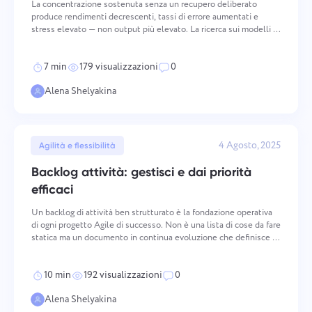
Come funziona
Grazie per essere parte di
La concentrazione sostenuta senza un recupero deliberato
Your message has been sent
produce rendimenti decrescenti, tassi di errore aumentati e
Email
Taskee
stress elevato — non output più elevato. La ricerca sui modelli di
successfully
lavoro mostra costantemente che le pause strutturate
Carica file
migliorano la concentrazione, riducono la fatica cognitiv
Ci familiarizzeremo sicuramente con esso e
7 min
179 visualizzazioni
0
Il vostro messaggio
cercheremo di implementarlo nel prodotto. Ci
We will contact you soon
Sfogliare i file
o trascinare e rilasciare
aiuti a migliorare ogni giorno!
Cliccando sul pulsante, confermi il tuo
Alena Shelyakina
consenso al trattamento
dati personali.
Sfogliare i file
o trascinare e rilasciare
Invia
Suggerire
Inviare
Cliccando sul pulsante "Invia", acconsenti al
4 Agosto, 2025
Agilità e flessibilità
trattamento dei tuoi dati personali in conformità con
Inviare
il seguente documento:
Informativa sulla privacy.
Backlog attività: gestisci e dai priorità
efficaci
Un backlog di attività ben strutturato è la fondazione operativa
di ogni progetto Agile di successo. Non è una lista di cose da fare
statica ma un documento in continua evoluzione che definisce il
focus del team, consente l'adattamento ai requisiti mutevoli e
serve come unica fonte di verità p
10 min
192 visualizzazioni
0
Alena Shelyakina