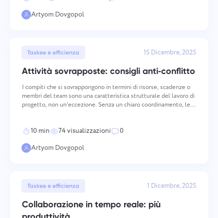
Gestione aziendale
Oʻzbek
Artyom Dovgopol
Crea un'azienda, invita utenti e assegna ruoli per
ottimizzare il lavoro di squadra.
ไทย
15 Dicembre, 2025
Taskee e efficienza
Türkçe
Attività sovrapposte: consigli anti‑conflitto
Tiếng Việt
I compiti che si sovrappongono in termini di risorse, scadenze o
membri del team sono una caratteristica strutturale del lavoro di
progetto, non un'eccezione. Senza un chiaro coordinamento, le
sovrapposizioni producono conflitti, ritardi a cascata e una qualità
di output ridotta. Gli approcci
10 min
74 visualizzazioni
0
Artyom Dovgopol
1 Dicembre, 2025
Taskee e efficienza
Collaborazione in tempo reale: più
produttività