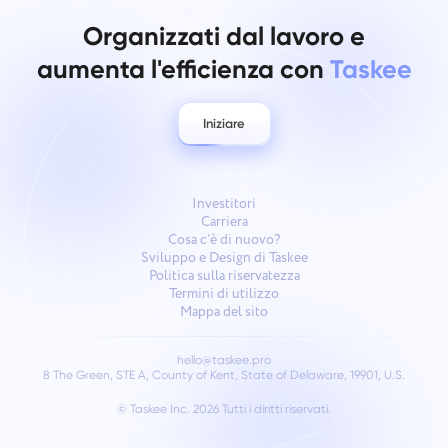
Organizzati dal lavoro e
aumenta l'efficienza con
Taskee
Iniziare
Investitori
Carriera
Cosa c’è di nuovo?
Sviluppo e Design di Taskee
Politica sulla riservatezza
Termini di utilizzo
Mappa del sito
hello@taskee.pro
8 The Green, STE A, County of Kent, State of Delaware, 19901, U.S.
© Taskee Inc. 2026
Tutti i diritti riservati.