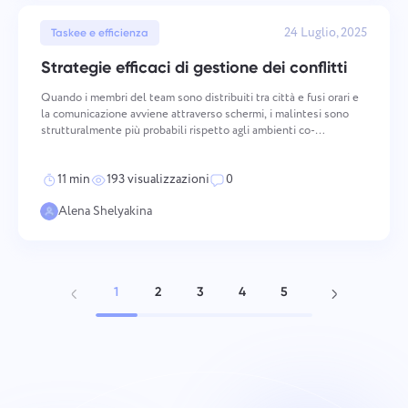
24 Luglio, 2025
Taskee e efficienza
Strategie efficaci di gestione dei conflitti
Quando i membri del team sono distribuiti tra città e fusi orari e
la comunicazione avviene attraverso schermi, i malintesi sono
strutturalmente più probabili rispetto agli ambienti co-
localizzati. I conflitti nei team distribuiti hanno cause distinte, si
sviluppano attraverso modelli distinti
11 min
193 visualizzazioni
0
Alena Shelyakina
1
2
3
4
5
6
7