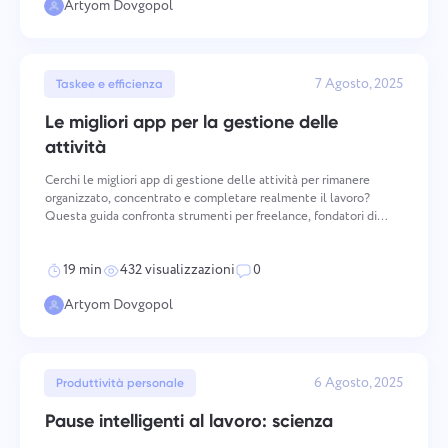
Artyom Dovgopol
7 Agosto, 2025
Taskee e efficienza
Le migliori app per la gestione delle
attività
Cerchi le migliori app di gestione delle attività per rimanere
organizzato, concentrato e completare realmente il lavoro?
Questa guida confronta strumenti per freelance, fondatori di
startup e team remoti che vogliono più chiarezza, non più
rumore. Che tu abbia bisogno di liste di cose da fare
Segnalazione di un bug
Connettiti con noi
19 min
432 visualizzazioni
0
Segnalare un errore di
Artyom Dovgopol
Suggerisci la tua funzionalità
Si prega di descrivere dettagliatamente il problema
traduzione
riscontrato, fornendo informazioni specifiche, e di
allegare eventuali file rilevanti. La vostra
Fornire una descrizione del problema insieme
Nome
partecipazione attiva ci aiuta a migliorare
all'opzione corretta
l'esperienza degli utenti, garantendo un servizio
Funzionalità
6 Agosto, 2025
Produttività personale
migliore per tutti.
Numero di telefono
Pause intelligenti al lavoro: scienza