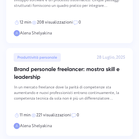
sviluppo software è un processo sistematico. Cinque passaggi
strutturati forniscono un quadro pratico per integrare
l'automazione nei flussi di lavoro di sviluppo in un modo che
produca risultati misurabili e manutenibili.
12 min
208 visualizzazioni
0
Alena Shelyakina
28 Luglio, 2025
Produttività personale
Brand personale freelancer: mostra skill e
leadership
In un mercato freelance dove la parità di competenze sta
aumentando e nuovi professionisti entrano continuamente, la
competenza tecnica da sola non è più un differenziatore
sufficiente. Un marchio personale forte crea le condizioni per
attrarre clienti di qualità superiore, richiedere tariffe
11 min
221 visualizzazioni
0
Alena Shelyakina