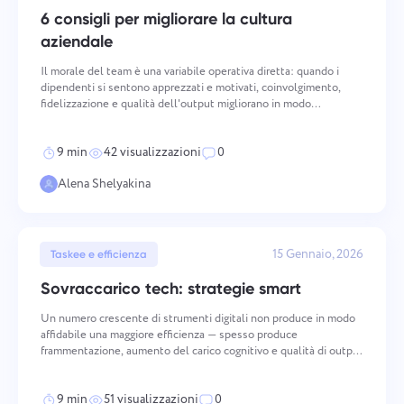
Español
Crea un compito, lavora su di esso con i colleghi e chiudilo
6 consigli per migliorare la cultura
quando è completato.
aziendale
Français
Il morale del team è una variabile operativa diretta: quando i
dipendenti si sentono apprezzati e motivati, coinvolgimento,
Rapporti
fidelizzazione e qualità dell'output migliorano in modo
עברית
misurabile. Mantenere un morale elevato richiede un'azione
Distribuisci le risorse utilizzando rapporti sul tempo
deliberata e coerente attraverso più dimensioni — da co
dedicato a ciascun progetto.
हिन्दी
9 min
42 visualizzazioni
0
Alena Shelyakina
Italiano
Bacheca Kanban
Gestisci i compiti sulla bacheca Kanban, filtra i compiti ed
中文 (中国)
espandi la tua bacheca.
15 Gennaio, 2026
Taskee e efficienza
Sovraccarico tech: strategie smart
Kiswahili
Gestione dei progetti
Un numero crescente di strumenti digitali non produce in modo
Português
affidabile una maggiore efficienza — spesso produce
Gestisci le informazioni del progetto (stati/tag) e l'attività
frammentazione, aumento del carico cognitivo e qualità di output
del team in un unico posto.
ridotta. La trasformazione intelligente è il processo strutturato
Русский
di passaggio dalla complessità accumulata degli s
9 min
51 visualizzazioni
0