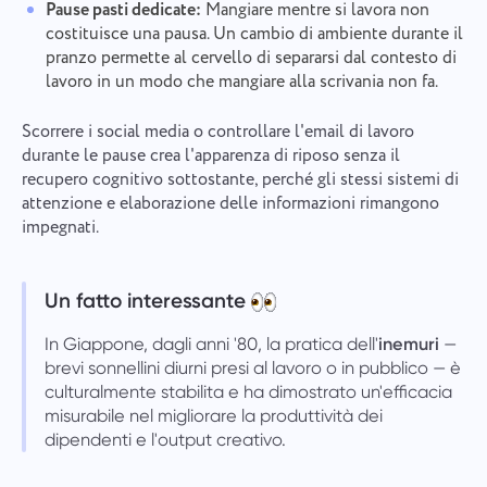
Pause pasti dedicate:
Mangiare mentre si lavora non
consenso al trattamento
dati personali.
Sfogliare i file
o trascinare e rilasciare
costituisce una pausa. Un cambio di ambiente durante il
Invia
Suggerire
pranzo permette al cervello di separarsi dal contesto di
Inviare
Cliccando sul pulsante "Invia", acconsenti al
lavoro in un modo che mangiare alla scrivania non fa.
trattamento dei tuoi dati personali in conformità con
Inviare
il seguente documento:
Informativa sulla privacy.
Scorrere i social media o controllare l'email di lavoro
durante le pause crea l'apparenza di riposo senza il
recupero cognitivo sottostante, perché gli stessi sistemi di
attenzione e elaborazione delle informazioni rimangono
impegnati.
Un fatto interessante
In Giappone, dagli anni '80, la pratica dell'
inemuri
—
brevi sonnellini diurni presi al lavoro o in pubblico — è
culturalmente stabilita e ha dimostrato un'efficacia
misurabile nel migliorare la produttività dei
dipendenti e l'output creativo.