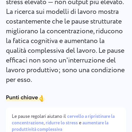
stress elevato — non output più elevato.
Español
Crea un compito, lavora su di esso con i colleghi e chiudilo
La ricerca sui modelli di lavoro mostra
quando è completato.
costantemente che le pause strutturate
Français
migliorano la concentrazione, riducono
Rapporti
עברית
la fatica cognitiva e aumentano la
Distribuisci le risorse utilizzando rapporti sul tempo
dedicato a ciascun progetto.
qualità complessiva del lavoro. Le pause
हिन्दी
efficaci non sono un'interruzione del
Italiano
Bacheca Kanban
lavoro produttivo; sono una condizione
Gestisci i compiti sulla bacheca Kanban, filtra i compiti ed
per esso.
中文 (中国)
espandi la tua bacheca.
Kiswahili
Punti chiave
Gestione dei progetti
Português
Gestisci le informazioni del progetto (stati/tag) e l'attività
Le pause regolari aiutano il
cervello a ripristinare la
del team in un unico posto.
concentrazione
,
ridurre lo stress
e
aumentare la
Русский
produttività complessiva