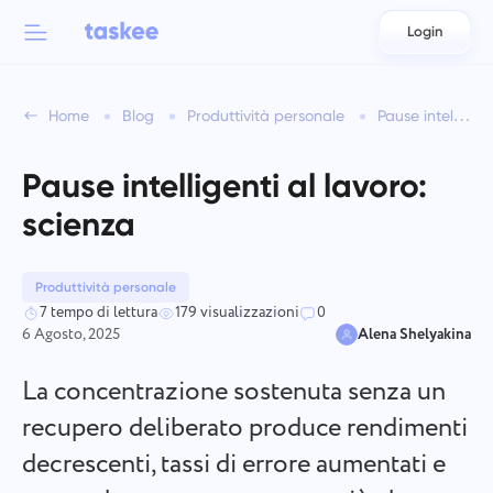
Login
Back to menu
Back to menu
Home
Blog
Produttività personale
Pause intelligenti al lavoro: scienza
العربية
Per squadre
Funzionalità di Taskee
Pause intelligenti al lavoro:
Azərbaycan
Scopri di più su 7 più funzionalità ispiratrici
scienza
Industrie
日本語
Vedi tutte le funzionalità
Bahasa Indonesia
Produttività personale
Tipo di azienda
7 tempo di lettura
179 visualizzazioni
0
6 Agosto, 2025
Alena Shelyakina
বাংলা
Tempo di tracciamento
Monitora il tempo dedicato ai compiti, osserva i colleghi e
La concentrazione sostenuta senza un
Deutsch
aggiungi manualmente il tempo.
recupero deliberato produce rendimenti
decrescenti, tassi di errore aumentati e
English
Compiti