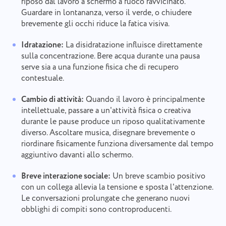
riposo dal lavoro a schermo a fuoco ravvicinato.
Guardare in lontananza, verso il verde, o chiudere
brevemente gli occhi riduce la fatica visiva.
Idratazione:
La disidratazione influisce direttamente
sulla concentrazione. Bere acqua durante una pausa
Segnalazione di un bug
serve sia a una funzione fisica che di recupero
Connettiti con noi
contestuale.
Segnalare un errore di
Suggerisci la tua funzionalità
Si prega di descrivere dettagliatamente il problema
traduzione
riscontrato, fornendo informazioni specifiche, e di
Cambio di attività:
Quando il lavoro è principalmente
allegare eventuali file rilevanti. La vostra
intellettuale, passare a un'attività fisica o creativa
Fornire una descrizione del problema insieme
Nome
partecipazione attiva ci aiuta a migliorare
all'opzione corretta
durante le pause produce un riposo qualitativamente
l'esperienza degli utenti, garantendo un servizio
Funzionalità
diverso. Ascoltare musica, disegnare brevemente o
migliore per tutti.
riordinare fisicamente funziona diversamente dal tempo
Numero di telefono
aggiuntivo davanti allo schermo.
Come funziona
Grazie per essere parte di
Your message has been sent
Breve interazione sociale:
Un breve scambio positivo
Email
Taskee
con un collega allevia la tensione e sposta l'attenzione.
successfully
Carica file
Le conversazioni prolungate che generano nuovi
Ci familiarizzeremo sicuramente con esso e
obblighi di compiti sono controproducenti.
Il vostro messaggio
cercheremo di implementarlo nel prodotto. Ci
We will contact you soon
Sfogliare i file
o trascinare e rilasciare
aiuti a migliorare ogni giorno!
Cliccando sul pulsante, confermi il tuo