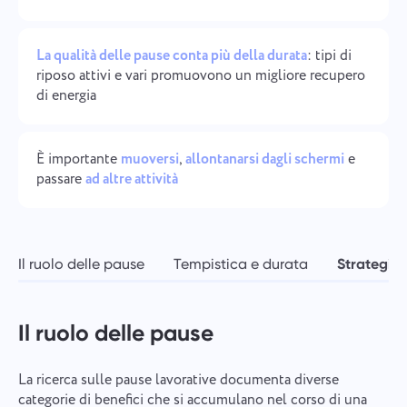
Gestione aziendale
Oʻzbek
Crea un'azienda, invita utenti e assegna ruoli per
La qualità delle pause conta più della durata
: tipi di
ottimizzare il lavoro di squadra.
ไทย
riposo attivi e vari promuovono un migliore recupero
di energia
Türkçe
È importante
muoversi
,
allontanarsi dagli schermi
e
Tiếng Việt
passare
ad altre attività
Il ruolo delle pause
Tempistica e durata
Strategie 
Il ruolo delle pause
La ricerca sulle pause lavorative documenta diverse
categorie di benefici che si accumulano nel corso di una