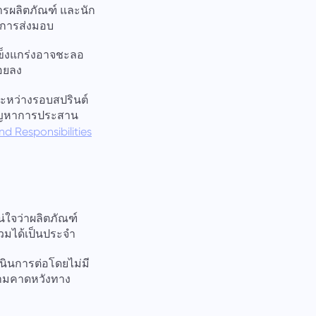
ารผลิตภัณฑ์ และนัก
การส่งมอบ
ข็งแกร่งอาจชะลอ
อยลง
ระหว่างรอบสปรินต์
ปัญหาการประสาน
nd Responsibilities
น่ใจว่าผลิตภัณฑ์
่วมได้เป็นประจำ
นินการต่อโดยไม่มี
ความคาดหวังทาง