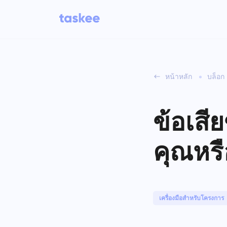
หน้าหลัก
บล็อก
สำหรับทีม
คุณสมบัติของ
ติ
Taskee
งา
ข้อเสี
อุตสาหกรรม
เรียนรู้เกี่ยวกับ 7 คุณสมบัติที่สร้างแรง
บันดาลใจเพิ่มเติม
ประเภทบริษัท
คุณหรื
จั
งา
ดูคุณสมบัติทั้งหมด
เครื่องมือสำหรับโครงการ