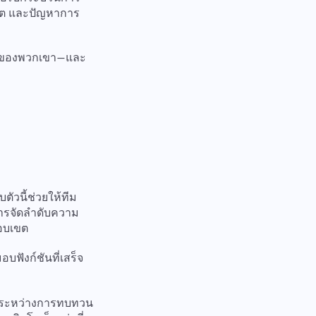
เขต และปัญหาการ
ฟลว์ของพวกเขา—และ
วนี้ช่วยให้ทีม
ารจัดลำดับความ
ขอบเขต
บฟังก์ชันที่เสร็จ
ในระหว่างการทบทวน