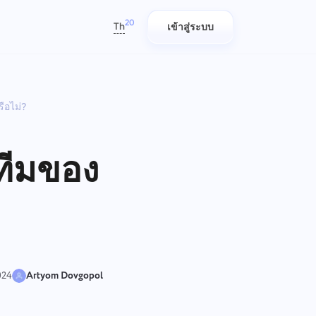
20
Th
เข้าสู่ระบบ
العربية
Azərbaycan
ือไม่?
日本語
รายงาน
ทีม IT
Bahasa Indonesia
ดตาม
แจกจ่ายทรัพยากรโดยใช้รายงาน
วางแผน ติดตาม และทำงานร่วมกัน
বাংলা
เกี่ยวกับเวลาที่ใช้ต่อโครงการ
ได้ง่าย
บทีมของ
Deutsch
English
การจัดการบริษัท
ทีมการตลาด
Español
ก)
สร้างบริษัท เชิญผู้ใช้ และกำหนด
ขั้น
บทบาทเพื่อปรับปรุงการทำงานเป็น
วางแผน ทำงานร่วมกัน และดำเนิน
Français
ดย
ทีม
แคมเปญได้อย่างง่ายดายด้วยพื้นที่
עברית
่
ทำงานส่วนกลางสำหรับทีมการ
ตลาดของคุณ
हिन्दी
024
Artyom Dovgopol
Italiano
วิศวกรรม