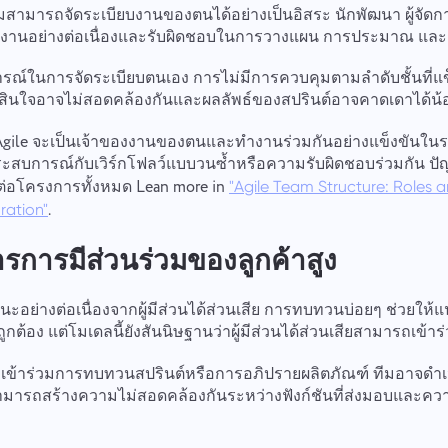
Your message has been sent
ีมสามารถจัดระเบียบงานของตนได้อย่างเป็นอิสระ นักพัฒนา ผู้จัดก
ขอบคุณที่เป็นส่วนหนึ่งของ Taskee
านอย่างต่อเนื่องและรับผิดชอบในการวางแผน การประมาณ และ
successfully
อีเมล
อัปโหลดไฟล์
or drag and drop
เราจะทำความคุ้นเคยกับมันและพยายามนำมันไปใช้ในผลิตภัณฑ์ คุณช่วย
์ในการจัดระเบียบตนเอง การไม่มีการควบคุมตามลำดับชั้นที่แ
ให้เราดีขึ้นทุกวัน!
We will contact you soon
สินใจอาจไม่สอดคล้องกันและผลลัพธ์ของสปรินต์อาจคาดเดาได้น้
เรียกดูไฟล์
หรือลากและวาง
ข้อความของคุณ
 Agile จะเป็นเจ้าของงานของตนและทำงานร่วมกันอย่างแข็งขันใน
โดยการคลิกปุ่ม คุณยืนยันการยินยอมในการประมวลผล
ส่ง
แนะนำ
ระสบการณ์กับเวิร์กโฟลว์แบบวนซ้ำหรือความรับผิดชอบร่วมกัน 
ข้อมูลของคุณ
ข้อมูลส่วนบุคคล.
่อโครงการทั้งหมด Lean more in
"Agile Team Structure: Roles a
เมื่อคลิกที่ปุ่ม "ส่ง" คุณยินยอมให้ประมวลผลข้อมูลส่วนบุคคล
ส่ง
ส่ง
.
ration"
ของคุณตามเอกสารต่อไปนี้:
นโยบายความเป็นส่วนตัว.
รการมีส่วนร่วมของลูกค้าสูง
นะอย่างต่อเนื่องจากผู้มีส่วนได้ส่วนเสีย การทบทวนบ่อยๆ ช่วยให้แ
กต้อง แต่โมเดลนี้ยังสันนิษฐานว่าผู้มีส่วนได้ส่วนเสียสามารถเข้าร
เข้าร่วมการทบทวนสปรินต์หรือการอภิปรายผลิตภัณฑ์ ทีมอาจดำเ
นี้สามารถสร้างความไม่สอดคล้องกันระหว่างฟังก์ชันที่ส่งมอบและ