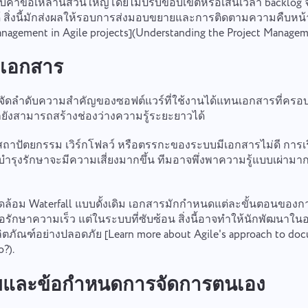
บคำขอเหล่านี้ส่วนใหญ่โดยไม่ปรับขอบเขตหรือเส้นเวลา backlog จะ
 สิ่งนี้มักส่งผลให้รอบการส่งมอบขยายและการติดตามความคืบหน้า
agement in Agile projects](Understanding the Project Manageme
งเอกสาร
ีมจัดลำดับความสำคัญของซอฟต์แวร์ที่ใช้งานได้แทนเอกสารที่ครอ
ก็ยังสามารถสร้างช่องว่างความรู้ระยะยาวได้
งสถาปัตยกรรม เวิร์กโฟลว์ หรือตรรกะของระบบมีเอกสารไม่ดี การเ
รายงานข้อผิดพลาด
เชื่อมต่อกับเรา
รุงรักษาจะมีความเสี่ยงมากขึ้น ทีมอาจพึ่งพาความรู้แบบเผ่ามาก
โปรดอธิบายปัญหาที่คุณพบในรายละเอียดการให้ข้อมูลเฉพาะและอย่า
แนะนำฟีเจอร์ของคุณ
รายงานข้อผิดพลาดในการแปล
ล้อม Waterfall แบบดั้งเดิม เอกสารมักกำหนดแต่ละขั้นตอนของกา
ลังเลที่จะแนบไฟล์ที่เกี่ยวข้อง การมีส่วนร่วมที่ใช้งานของคุณช่วยให้เรา
่อรักษาความเร็ว แต่ในระบบที่ซับซ้อน สิ่งนี้อาจทำให้นักพัฒนาใ
ปรับปรุงประสบการณ์การใช้งานเพื่อให้มั่นใจว่าบริการที่ดีขึ้นสำหรับทุกคน
ให้คำอธิบายของปัญหาพร้อมกับตัวเลือกที่ถูกต้อง
ตภัณฑ์อย่างปลอดภัย [Learn more about Agile's approach to do
ชื่อ
o?).
ฟีเจอร์
ีมและข้อกำหนดการจัดการตนเอง
หมายเลขโทรศัพท์
วิธีการทำงาน