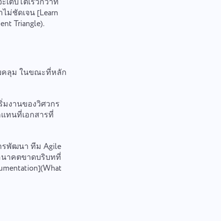
เติบโตเร็วกว่าที่
ไม่ชัดเจน [Learn
nt Triangle).
บคลุม ในขณะที่หลัก
ริ่มงานของวิศวกร
แทนที่เอกสารที่
รพัฒนา ทีม Agile
นอนาคตขาดบริบทที่
cumentation](What