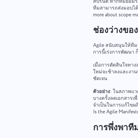
สปรินต์ หากทีมยอมรั
ทีมสามารถส่งมอบได้
more about scope man
ช่องว่างขอ
Agile สนับสนุนให้ท
การนี้เร่งการพัฒนา 
เมื่อการตัดสินใจทา
ใหม่จะช้าลงและงานบำ
ชัดเจน
ตัวอย่าง
: ในสภาพแวด
บางครั้งลดเอกสารเพื
จำเป็นในการแก้ไขผลิ
Is the Agile Manifest
การพึ่งพาท