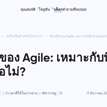
7
31
คุณสมบัติ
โซลูชัน
บล็อก
คำถามที่พบบ่อย
เครื่องมือสำหรับโครงการ
ข้อเสียของ Agile: เหมาะกับทีมของคุณหร
เวลาติดตาม
การบริหารโครงการ
งาน
การพัฒนาผลิตภัณฑ์
ดตามเวลางาน ตรวจสอบเพื่อนร่วม
ติดตามเวลาได้อย่างง่ายดาย
สร้างงาน ทำงานกับเพื่อนร่วมงาน
ทำให้การจัดการงานง่ายขึ้น ติ
น และเพิ่มเวลาด้วยตนเอง
ทำงานร่วมกัน และจัดการโครงการ
และปิดเมื่อเสร็จสิ้น
ความคืบหน้า และรักษาการซิงค์
ยของ Agile: เหมาะกั
– ทั้งหมดในที่ทำงานเดียว
ของทีมคุณ
อไม่?
กระดานคัมบัง
การจัดการโครงการ
ทีม ทรัพยากรมนุษย์
ทีมการเงิน
ดการงานบนกระดานคัมบัง กรอง
จัดการข้อมูลโครงการ (สถานะ/แท็
น และปรับขนาดกระดานของคุณ
จัดการการสรรหา การรับพนักงาน
และกิจกรรมของทีมในที่เดียว
จัดเก็บไฟล์ จัดการงาน และดูแล
ใหม่ และการพัฒนาพนักงานได้
ตอนการทำงานทางการเงิน – โ
อย่างง่ายดาย
ไม่มีความวุ่นวายของเครื่องมือที
กระจัดกระจาย
3 เวลาที่ใช้ในการอ่าน
394 การดู
0
17 ธันวาคม, 2
ทีมกฎหมาย
ทีมออกแบบ