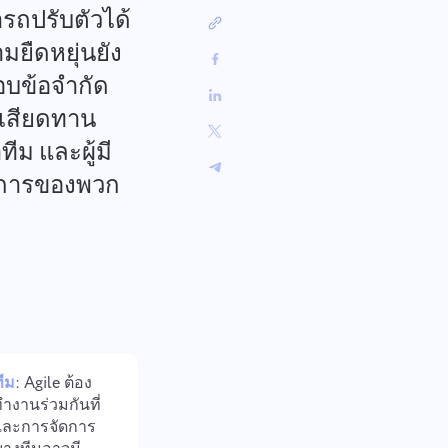
中文 (中国)
จากการติดตามการแก้ไขข้อ
ารถปรับตัวได้
ี่
บกพร่องไปจนถึงการวางแผนสปริ
Kiswahili
นต์ รักษาการไหลของงานให้เป็น
ยืดหยุ่นยัง
Português
ระเบียบ
อบข้อจำกัด
Русский
รงเสียดทาน
Oʻzbek
ไทย
ีม และผู้มี
Türkçe
รงการของพวก
Tiếng Việt
ทีม
: Agile ต้อง
ำงานร่วมกันที่
และการจัดการ