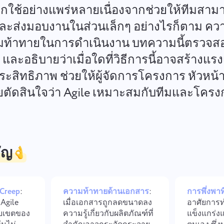
จัดเก็บเอกสารทางกฎหมาย กำหนด
ลดความยุ่งเหยิง เพิ่มความคิด
 ถูกใช้อย่างแพร่หลายเนื่องจากช่วยให้ทีมสาม
เวลา และทีมของคุณไว้ในพื้นที่
สร้างสรรค์: กระบวนการออกแบบท
ทำงานที่ปลอดภัย
ง่ายขึ้น
ละส่งมอบงานในส่วนเล็กๆ อย่างไรก็ตาม ความ
ามท้าทายในการดำเนินงาน บทความนี้ตรวจส
ดูโซลูชันทั้งหมด
 และอธิบายว่าเมื่อใดที่วิธีการนี้อาจสร้างแ
ระสิทธิภาพ ช่วยให้ผู้จัดการโครงการ หัวหน้าท
สียตัดสินใจว่า Agile เหมาะสมกับทีมและโค
ัญ
 Creep
:
ความท้าทายด้านเอกสาร
:
การพึ่งพา
Agile
เมื่อเอกสารถูกลดขนาดลง
อาศัยการท
บเขตของ
ความรู้เกี่ยวกับผลิตภัณฑ์ที่
แข็งแกร่ง