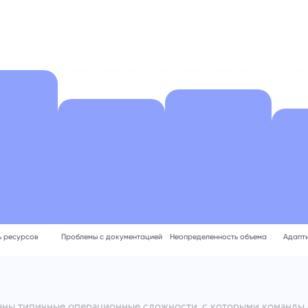
ь ресурсов
Проблемы с документацией
Неопределенность объема
Адапт
аны типичные операционные сложности, с которыми команды 