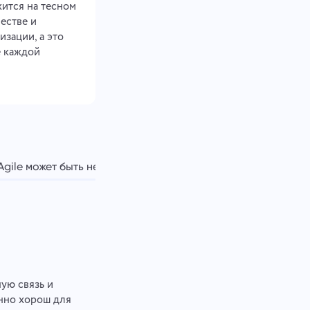
жится на тесном
естве и
изации, а это
е каждой
Agile может быть не лучшим выбором
Преодоление проб
ную связь и
енно хорош для