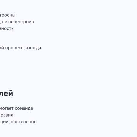
строены
, не перестроив
нность,
й процесс, а когда
лей
омогает команде
правил
кции, постепенно