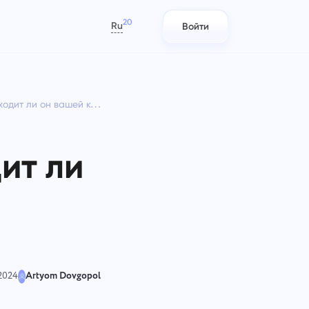
20
Ru
Войти
العربية
Azərbaycan
ит ли он вашей команде?
日本語
Отчеты
IT-команды
Bahasa Indonesia
ад
те
Распределяйте ресурсы с
Планируйте, отслеживайте и
বাংলা
их,
йте
помощью отчетов о затраченном
работайте вместе без лишних
ит ли
времени на каждый проект
сложностей.
Deutsch
English
Управление компанией
Маркетинговые команды
Español
Создавайте компанию,
Планируйте, сотрудничайте и
Français
приглашайте пользователей и
запускайте кампании без лишних
עברית
назначайте роли для оптимизации
сложностей.
командной работы
हिन्दी
 2024
Artyom Dovgopol
Italiano
Инженерное дело