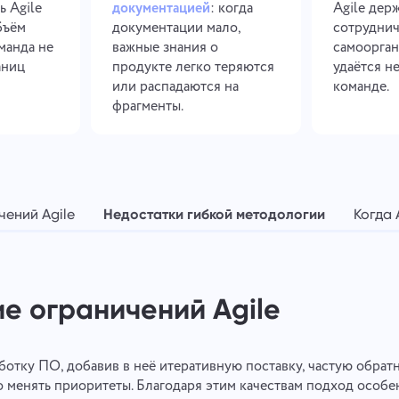
ь Agile
документацией
: когда
Agile дер
бъём
документации мало,
сотруднич
манда не
важные знания о
самоорган
аниц
продукте легко теряются
удаётся н
или распадаются на
команде.
фрагменты.
ений Agile
Недостатки гибкой методологии
Когда 
е ограничений Agile
ботку ПО, добавив в неё итеративную поставку, частую обрат
 менять приоритеты. Благодаря этим качествам подход особ