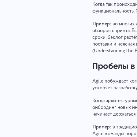
Когда так происходи
функциональность. 
Пример
: во многих
обзоров спринта. Е
сроки, бэклог растё
поставки и неясная 
(Understanding the P
Пробелы в
Agile побуждает ко
ускоряет разработку
Когда архитектурны
онбординг новых ин
начинает держаться
Пример
: в традици
Agile-команды поро