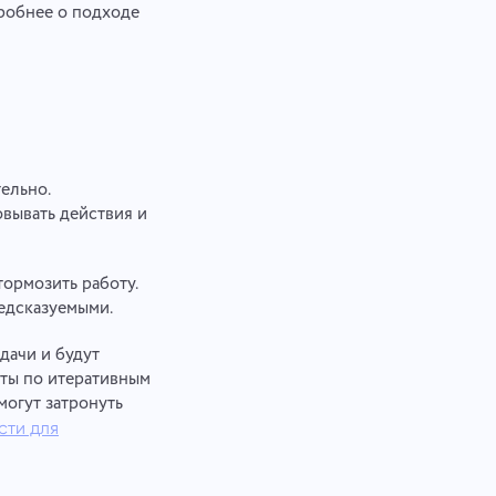
дробнее о подходе
ельно.
вывать действия и
тормозить работу.
едсказуемыми.
адачи и будут
оты по итеративным
могут затронуть
сти для