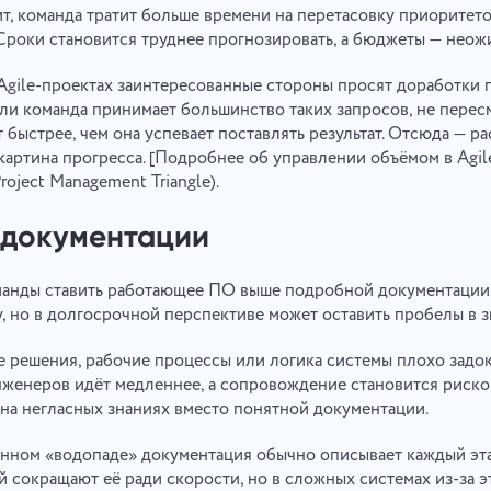
т, команда тратит больше времени на перетасовку приоритето
Сроки становится труднее прогнозировать, а бюджеты — неож
 Agile-проектах заинтересованные стороны просят доработки 
сли команда принимает большинство таких запросов, не перес
т быстрее, чем она успевает поставлять результат. Отсюда — р
картина прогресса. [Подробнее об управлении объёмом в Agil
roject Management Triangle).
 документации
Свяжись с нами
Сообщить об ошибке
манды ставить работающее ПО выше подробной документации
Предложите вашу функцию
Детально опиши возникшую проблему. При необходимости прикрепи
, но в долгосрочной перспективе может оставить пробелы в з
Сообщить об ошибке перевода
любые нужные файлы. Твое участие поможет нам сделать сервис лучше
и удобнее для всех.
е решения, рабочие процессы или логика системы плохо задо
Имя
Опиши ошибку и приведи правильный вариант
женеров идёт медленнее, а сопровождение становится риско
Функция
 на негласных знаниях вместо понятной документации.
Номер телефона
онном «водопаде» документация обычно описывает каждый эта
Как это работает
й сокращают её ради скорости, но в сложных системах из-за 