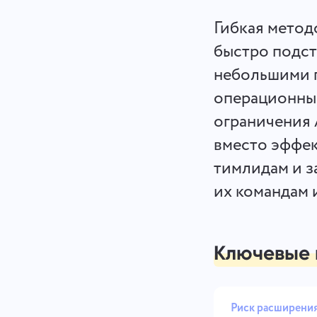
Гибкая метод
быстро подст
небольшими п
операционные
ограничения A
вместо эффек
тимлидам и з
их командам 
Ключевые 
Риск расширения