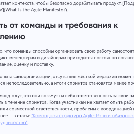
Your message has been sent
атает контекста, чтобы безопасно дорабатывать продукт. [По
Спасибо, что стали частью Taskee
Email
](What Is the Agile Manifesto?).
successfully
Загрузить файлы
or drag and drop
Мы обязательно ознакомимся с этим и постараемся внедрить в
ть от команды и требования к
продукт. Вы помогаете нам становиться лучше с каждым днем!
We will contact you soon
Загрузить файлы
или перетащить мышкой
Сообщение
влению
Нажимая на кнопку, вы подтверждаете свое
Отправить
Предложить
согласие на обработку
го, что команды способны организовать свою работу самостоят
персональные данные.
Нажимая на кнопку «Отправить», вы
дакт-менеджерам и дизайнерам приходится постоянно согласо
соглашаетесь на обработку персональных
Отправить
Отправить
вание, оценку и поставку.
данных согласно
Политике конфиденциальности.
 опыта самоорганизации, отсутствие жёсткой иерархии может 
я непоследовательно, а итоги спринтов становятся менее пр
оманд ждут, что они возьмут на себя ответственность за свои з
ь в течение спринтов. Когда участникам не хватает опыта раб
или совместной ответственности, проблемы с координацией 
нее — в статье
"Командная структура Agile: Роли и обязанно
.
удничества"