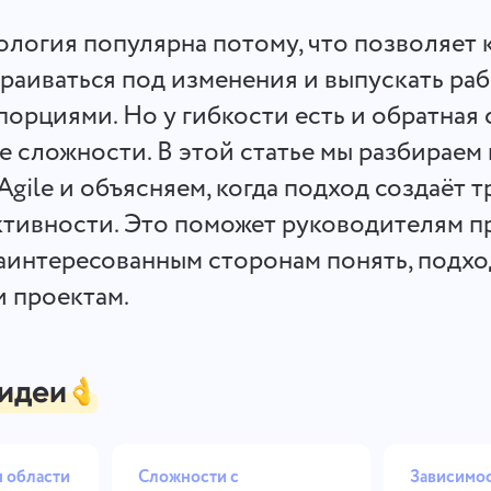
Храните документы, соблюдайте
Меньше хаоса, больше креати
дедлайны и работайте в едином
организованные процессы дл
ология популярна потому, что позволяет
безопасном пространстве.
дизайнеров.
раиваться под изменения и выпускать ра
орциями. Но у гибкости есть и обратная 
Посмотреть все решения
 сложности. В этой статье мы разбираем 
gile и объясняем, когда подход создаёт 
тивности. Это поможет руководителям п
аинтересованным сторонам понять, подход
и проектам.
идеи
 области
Сложности с
Зависимос