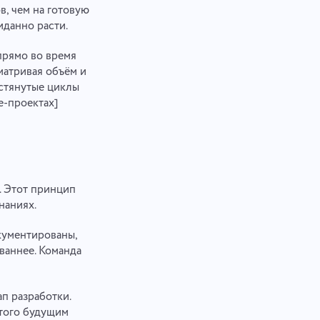
в, чем на готовую
иданно расти.
прямо во время
матривая объём и
астянутые циклы
e-проектах]
. Этот принцип
наниях.
кументированы,
ваннее. Команда
п разработки.
этого будущим