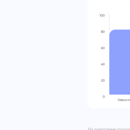
100
80
60
40
20
0
Гибкост
На диаграмме показ