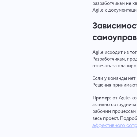
разработчикам не хв
Agile к документации
Зависимос
самоупра
Agile исходит из то
Разработчикам, про
отвечать за планиро
Если у команды нет
Решения принимаютс
Пример
: от Agile-к
активно сотрудничат
рабочим процессам 
весь проект. Подроб
эффективного сотр