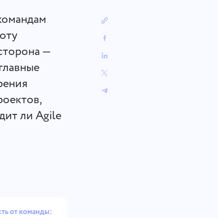
中文 (中国)
ва:
От отслеживания ошибок до
я
планирования спринтов – ваш
Kiswahili
 командам
рабочий процесс всегда
Português
организован.
боту
Русский
сторона —
Oʻzbek
главные
ไทย
трения
Türkçe
роектов,
Tiếng Việt
ит ли Agile
ть от команды
: