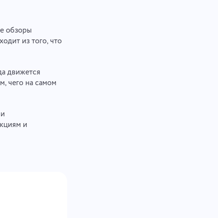
ые обзоры
одит из того, что
да движется
м, чего на самом
ли
нкциям и