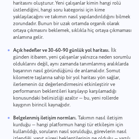
haritasını oluşturur. Yeni çalışanlar kimin hangi rolü
üstlendiğini, hangi soru kategorisi için kime
yaklaşılacağını ve takımın nasıl yapılandırıldığını bilmek
zorundadır. Bunun bir uzak ortamda organik olarak
ortaya çıkmasını beklemek, sıklıkla hiç ortaya çıkmaması
anlamına gelir.
Açık hedefler ve 30-60-90 günlük yol haritası.
İlk
günden itibaren, yeni çalışanlar yalnızca neden sorumlu
olduklarını değil, aynı zamanda tanımlanmış aralıklarda
başarının nasıl göründüğünü de anlamalıdır. Somut
kilometre taşlarına sahip bir yol haritası yön sağlar,
ilerlemenin öz değerlendirmesini etkinleştirir ve
performansın beklentileri karşılayıp karşılamadığı
konusundaki belirsizliği azaltır — bu, yeni rollerde
kaygının birincil kaynağıdır.
Belgelenmiş iletişim normları.
Takımın nasıl iletişim
kurduğu — hangi platformun hangi tür etkileşim için
kullanıldığı, soruların nasıl sorulduğu, görevlerin nasıl
Bizimle iletişime geçin
Bir Hata Bildir
izlendiği, yanıt süresi beklentilerinin ne olduğu — yazılı