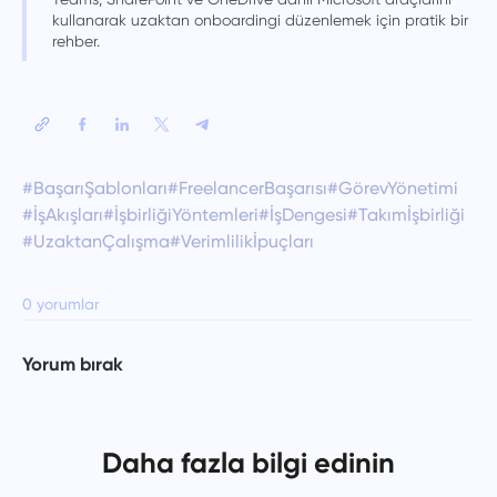
kullanarak uzaktan onboardingi düzenlemek için pratik bir
rehber.
#BaşarıŞablonları
#FreelancerBaşarısı
#GörevYönetimi
#İşAkışları
#İşbirliğiYöntemleri
#İşDengesi
#Takımİşbirliği
#UzaktanÇalışma
#Verimlilikİpuçları
0 yorumlar
Yorum bırak
Daha fazla bilgi edinin