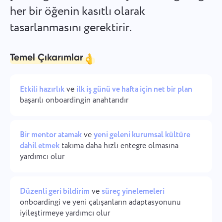
her bir öğenin kasıtlı olarak
Şirket yönetimi
Oʻzbek
tasarlanmasını gerektirir.
Bir şirket oluşturun, kullanıcıları davet edin ve ekip
çalışmasını optimize etmek için roller atayın.
ไทย
Temel Çıkarımlar
Türkçe
Tiếng Việt
Etkili hazırlık
ve
ilk iş günü ve hafta için net bir plan
başarılı onboardingin anahtarıdır
Bir mentor atamak
ve
yeni geleni kurumsal kültüre
dahil etmek
takıma daha hızlı entegre olmasına
yardımcı olur
Düzenli geri bildirim
ve
süreç yinelemeleri
onboardingi ve yeni çalışanların adaptasyonunu
iyileştirmeye yardımcı olur