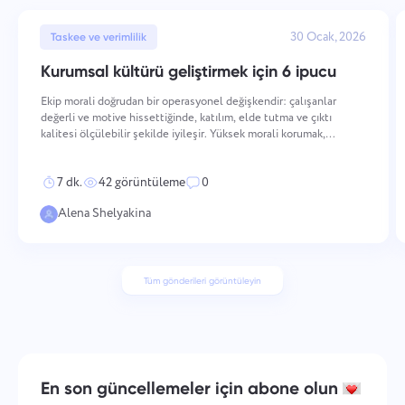
30 Ocak, 2026
Taskee ve verimlilik
Kurumsal kültürü geliştirmek için 6 ipucu
Ekip morali doğrudan bir operasyonel değişkendir: çalışanlar
değerli ve motive hissettiğinde, katılım, elde tutma ve çıktı
kalitesi ölçülebilir şekilde iyileşir. Yüksek morali korumak,
değerlerin nasıl pekiştirildiği ve performansın nasıl tanındığından,
iletişimin nasıl yapılandırıldığı ve gel
7 dk.
42 görüntüleme
0
Alena Shelyakina
Tüm gönderileri görüntüleyin
En son güncellemeler için abone olun