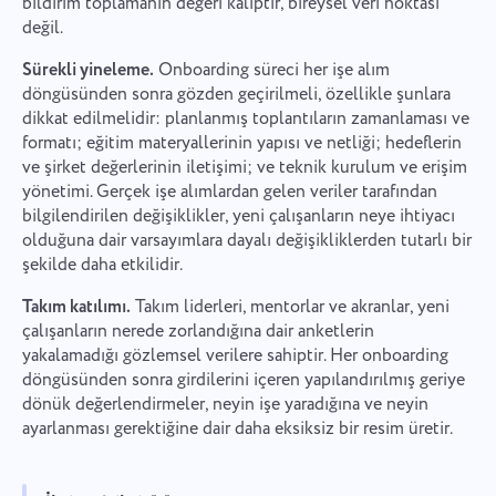
bildirim toplamanın değeri kalıptır, bireysel veri noktası
değil.
Sürekli yineleme.
Onboarding süreci her işe alım
döngüsünden sonra gözden geçirilmeli, özellikle şunlara
dikkat edilmelidir: planlanmış toplantıların zamanlaması ve
formatı; eğitim materyallerinin yapısı ve netliği; hedeflerin
ve şirket değerlerinin iletişimi; ve teknik kurulum ve erişim
yönetimi. Gerçek işe alımlardan gelen veriler tarafından
bilgilendirilen değişiklikler, yeni çalışanların neye ihtiyacı
olduğuna dair varsayımlara dayalı değişikliklerden tutarlı bir
şekilde daha etkilidir.
Takım katılımı.
Takım liderleri, mentorlar ve akranlar, yeni
çalışanların nerede zorlandığına dair anketlerin
yakalamadığı gözlemsel verilere sahiptir. Her onboarding
döngüsünden sonra girdilerini içeren yapılandırılmış geriye
dönük değerlendirmeler, neyin işe yaradığına ve neyin
ayarlanması gerektiğine dair daha eksiksiz bir resim üretir.