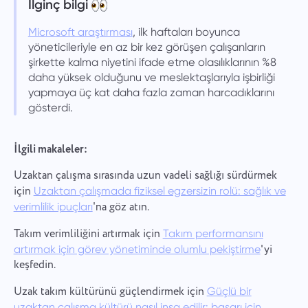
İlginç bilgi
Microsoft araştırması
, ilk haftaları boyunca
yöneticileriyle en az bir kez görüşen çalışanların
şirkette kalma niyetini ifade etme olasılıklarının %8
daha yüksek olduğunu ve meslektaşlarıyla işbirliği
yapmaya üç kat daha fazla zaman harcadıklarını
gösterdi.
İlgili makaleler:
Uzaktan çalışma sırasında uzun vadeli sağlığı sürdürmek
için
Uzaktan çalışmada fiziksel egzersizin rolü: sağlık ve
'na göz atın.
verimlilik ipuçları
Takım verimliliğini artırmak için
Takım performansını
'yi
artırmak için görev yönetiminde olumlu pekiştirme
keşfedin.
Uzak takım kültürünü güçlendirmek için
Güçlü bir
uzaktan çalışma kültürü nasıl inşa edilir: başarı için