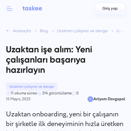
Giriş yap
Back to menu
Back to menu
Anasayfa
Blog
Uzaktan çalışma ve denge
Uzaktan işe alım: Yeni çalışanları başarıya hazırlayın
العربية
Takımlar için
Taskee özellikleri
Uzaktan işe alım: Yeni
Azərbaycan
Hakkında bilgi edinin 7 daha fazla ilham verici özellik
çalışanları başarıya
Endüstriler
日本語
hazırlayın
Tüm özellikleri gör
Bahasa Indonesia
Şirket türü
Uzaktan çalışma ve denge
বাংলা
İzleme Süresi
11 okuma süresi
314 görüntüleme
0
15 Mayıs, 2025
Artyom Dovgopol
Görev süresini izleyin, iş arkadaşlarınızı izleyin ve zamanı
Deutsch
manuel olarak ekleyin.
Uzaktan onboarding, yeni bir çalışanın
English
bir şirketle ilk deneyiminin hızla üretken
Görevler