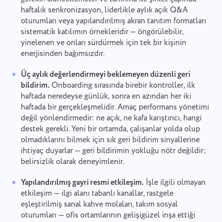
haftalık senkronizasyon, liderlikle aylık açık Q&A
oturumları veya yapılandırılmış akran tanıtım formatları
sistematik katılımın örnekleridir — öngörülebilir,
yinelenen ve onları sürdürmek için tek bir kişinin
enerjisinden bağımsızdır.
Üç aylık değerlendirmeyi beklemeyen düzenli geri
bildirim.
Onboarding sırasında birebir kontroller, ilk
haftada neredeyse günlük, sonra en azından her iki
haftada bir gerçekleşmelidir. Amaç performans yönetimi
değil yönlendirmedir: ne açık, ne kafa karıştırıcı, hangi
destek gerekli. Yeni bir ortamda, çalışanlar yolda olup
olmadıklarını bilmek için sık geri bildirim sinyallerine
ihtiyaç duyarlar — geri bildirimin yokluğu nötr değildir;
belirsizlik olarak deneyimlenir.
Yapılandırılmış gayri resmi etkileşim.
İşle ilgili olmayan
etkileşim — ilgi alanı tabanlı kanallar, rastgele
eşleştirilmiş sanal kahve molaları, takım sosyal
oturumları — ofis ortamlarının gelişigüzel inşa ettiği