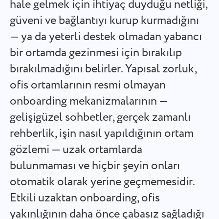
hale gelmek için ihtiyaç duyduğu netliği,
Español
Bir görev oluşturun, iş arkadaşlarınızla üzerinde çalışın ve
güveni ve bağlantıyı kurup kurmadığını
tamamlandığında kapatın.
— ya da yeterli destek olmadan yabancı
Français
bir ortamda gezinmesi için bırakılıp
Raporlar
עברית
bırakılmadığını belirler. Yapısal zorluk,
Her projede harcanan süre hakkında raporlar kullanarak
kaynakları dağıtın.
ofis ortamlarının resmi olmayan
हिन्दी
onboarding mekanizmalarının —
Italiano
Kanban tahtası
gelişigüzel sohbetler, gerçek zamanlı
Kanban tahtasında görevleri yönetin, görevleri filtreleyin ve
rehberlik, işin nasıl yapıldığının ortam
中文 (中国)
tahtanızı büyütün
gözlemi — uzak ortamlarda
Kiswahili
bulunmaması ve hiçbir şeyin onları
Proje yönetimi
otomatik olarak yerine geçmemesidir.
Português
Proje bilgilerini (durumlar/etiketler) ve ekip aktivitelerini
tek bir yerde yönetin.
Etkili uzaktan onboarding, ofis
Русский
yakınlığının daha önce çabasız sağladığı