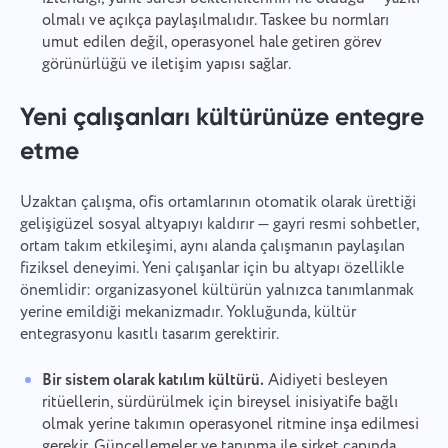
olmalı ve açıkça paylaşılmalıdır. Taskee bu normları
Bir çeviri hatası bildirin
Özelliğinizi önerin
Lütfen karşılaştığınız sorunu ayrıntılı olarak
umut edilen değil, operasyonel hale getiren görev
açıklayın, belirli bilgiler sağlayın ve ilgili dosyaları
Doğru seçenekle birlikte sorunun bir açıklamasını
görünürlüğü ve iletişim yapısı sağlar.
İsim
eklemekten çekinmeyin. Aktif katılımınız, kullanıcı
sağlayın
deneyimini geliştirmemize yardımcı olur ve herkes
Özellik
için daha iyi hizmet sağlar.
Yeni çalışanları kültürünüze entegre
Telefon numarası
etme
Nasıl çalışır
Taskee'nin bir parçası
Your message has been sent
Email
olduğunuz için teşekkür ederiz
Uzaktan çalışma, ofis ortamlarının otomatik olarak ürettiği
successfully
gelişigüzel sosyal altyapıyı kaldırır — gayri resmi sohbetler,
Dosya yükleyin
ortam takım etkileşimi, aynı alanda çalışmanın paylaşılan
Buna kesinlikle aşina olacağız ve ürüne entegre
Mesajın
fiziksel deneyimi. Yeni çalışanlar için bu altyapı özellikle
etmeye çalışacağız. Bize her gün daha iyi olma
We will contact you soon
Dosyalara göz atın
veya sürükle ve bırak
konusunda yardımcı oluyorsunuz!
önemlidir: organizasyonel kültürün yalnızca tanımlanmak
Butona tıklayarak, verilerinizin işlenmesine
Dosyalara göz atın
veya sürükle ve bırak
onay verdiğinizi onaylarsınız
kişisel veriler.
yerine emildiği mekanizmadır. Yokluğunda, kültür
entegrasyonu kasıtlı tasarım gerektirir.
Gönder
Öner
Gönder
"Gönder" düğmesine tıklayarak, kişisel verilerinizin
Bir sistem olarak katılım kültürü.
Aidiyeti besleyen
aşağıdaki belgeye uygun olarak işlenmesine onay
Gönder
vermiş olursunuz:
Gizlilik Politikası.
ritüellerin, sürdürülmek için bireysel inisiyatife bağlı
olmak yerine takımın operasyonel ritmine inşa edilmesi
gerekir. Güncellemeler ve tanınma ile şirket çapında