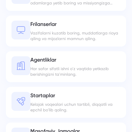
odamlarga yetib boring va missiyangizga
diqqat qarating.
Frilanserlar
Vazifalarni kuzatib boring, muddatlarga rioya
qiling va mijozlarni mamnun qiling.
Agentliklar
Har safar sifatli ishni o'z vaqtida yetkazib
berishingizni ta'minlang.
Startaplar
Kelajak voqealari uchun tartibli, diqqatli va
epchil bo'lib qoling.
Masofaviy Jamoalar