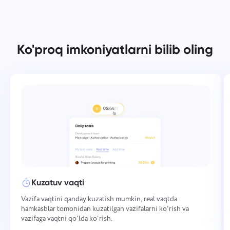
Ko'proq imkoniyatlarni bilib oling
Kuzatuv vaqti
Vazifa vaqtini qanday kuzatish mumkin, real vaqtda
hamkasblar tomonidan kuzatilgan vazifalarni ko'rish va
vazifaga vaqtni qo'lda ko'rish.