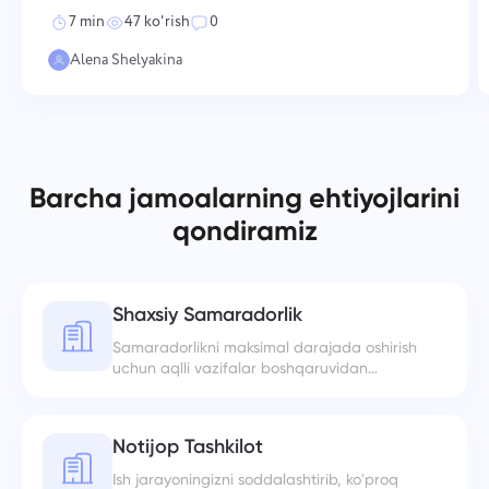
izchil harakatlarni talab qiladi — qa
7 min
47 ko'rish
0
Alena Shelyakina
Barcha jamoalarning ehtiyojlarini
qondiramiz
Shaxsiy Samaradorlik
Samaradorlikni maksimal darajada oshirish
uchun aqlli vazifalar boshqaruvidan
foydalaning.
Notijoр Tashkilot
Ish jarayoningizni soddalashtirib, ko'proq