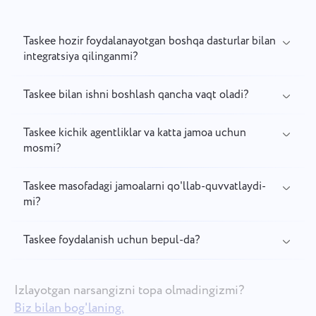
Taskee hozir foydalanayotgan boshqa dasturlar bilan
integratsiya qilinganmi?
Taskee bilan ishni boshlash qancha vaqt oladi?
Taskee kichik agentliklar va katta jamoa uchun
mosmi?
Taskee masofadagi jamoalarni qo'llab-quvvatlaydi-
mi?
Taskee foydalanish uchun bepul-da?
Izlayotgan narsangizni topa olmadingizmi?
Biz bilan bog'laning.