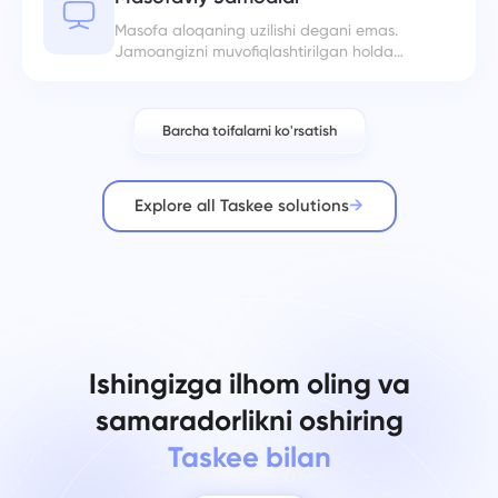
Masofa aloqaning uzilishi degani emas.
Jamoangizni muvofiqlashtirilgan holda
saqlang.
Barcha toifalarni ko'rsatish
Explore all Taskee solutions
Ishingizga ilhom oling va
samaradorlikni oshiring
Taskee bilan