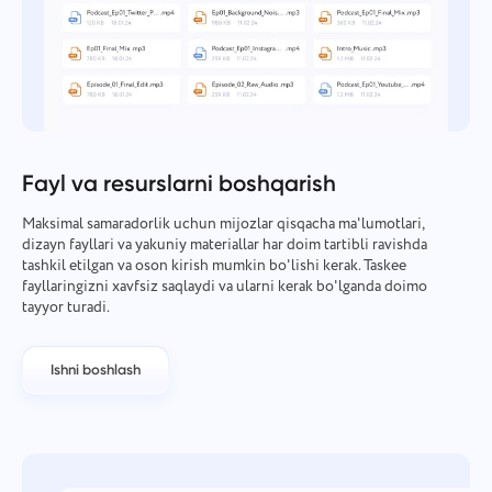
Fayl va resurslarni boshqarish
Maksimal samaradorlik uchun mijozlar qisqacha ma'lumotlari,
dizayn fayllari va yakuniy materiallar har doim tartibli ravishda
tashkil etilgan va oson kirish mumkin bo'lishi kerak. Taskee
fayllaringizni xavfsiz saqlaydi va ularni kerak bo'lganda doimo
tayyor turadi.
Ishni boshlash