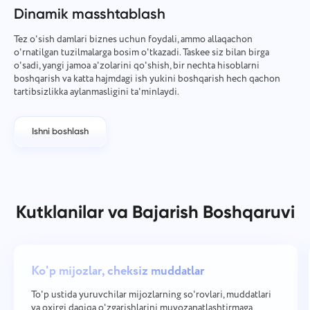
Dinamik masshtablash
Tez o'sish damlari biznes uchun foydali, ammo allaqachon
o'rnatilgan tuzilmalarga bosim o'tkazadi. Taskee siz bilan birga
o'sadi, yangi jamoa a'zolarini qo'shish, bir nechta hisoblarni
boshqarish va katta hajmdagi ish yukini boshqarish hech qachon
tartibsizlikka aylanmasligini ta'minlaydi.
Ishni boshlash
Kutklanilar va Bajarish Boshqaruvi
Ko'p mijozlar, cheksiz muddatlar
To'p ustida yuruvchilar mijozlarning so'rovlari, muddatlari
va oxirgi daqiqa o'zgarishlarini muvozanatlashtirmaga