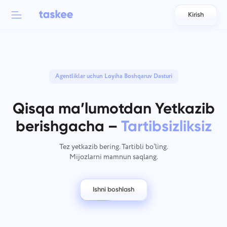
Kirish
Back to menu
Back to menu
العربية
Jamoalar uchun
Agentliklar uchun Loyiha Boshqaruv Dasturi
Taskee funksiyalari
Azərbaycan
Haqida bilib oling 7 ko'proq ilhomlantiruvchi xususiyatlar
Qisqa ma’lumotdan Yetkazib
Sanoatlar
日本語
Barcha funksiyalarni ko'rish
berishgacha –
Tartibsizliksiz
Bahasa Indonesia
Kompaniya turi
Tez yetkazib bering. Tartibli bo’ling.
Mijozlarni mamnun saqlang.
বাংলা
Kuzatuv vaqti
Vazifa vaqtini kuzatish, hamkasblarni kuzatib boring va
Deutsch
vaqtni qo'lda qo'shing.
Ishni boshlash
English
Vazifalar