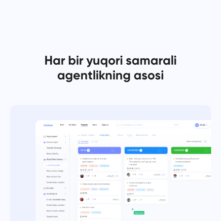
Español
Vazifa yarating, uni hamkasblaringiz bilan bajaring va uni
tugallangandan so'ng yopib qo'ying.
Français
Hisobotlar
Har bir yuqori samarali
עברית
Loyihaga sarflangan vaqt bo'yicha hisobotlardan foydalanib,
agentlikning asosi
resurslarni taqsimlang.
हिन्दी
Italiano
Kanban taxtasi
Vazifalarni Kanban taxtasida boshqaring, vazifalarni filtrlash
中文 (中国)
va taxtangizni kengaytiring.
Kiswahili
Loyiha boshqaruvi
Português
Loyihani boshqarish ma'lumotlarini (holatlar/yorliqlar) va
jamoa faoliyatini bitta joyda boshqaring.
Русский