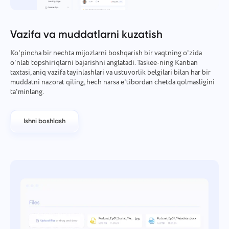
Kompaniyani boshqarish
Oʻzbek
Kompaniya yarating, foydalanuvchilarni taklif qiling va
Vazifa va muddatlarni kuzatish
jamoa ishini optimallashtirish uchun rollarni tayinlang.
ไทย
Ko'pincha bir nechta mijozlarni boshqarish bir vaqtning o'zida
o'nlab topshiriqlarni bajarishni anglatadi. Taskee-ning Kanban
Türkçe
taxtasi, aniq vazifa tayinlashlari va ustuvorlik belgilari bilan har bir
muddatni nazorat qiling, hech narsa e'tibordan chetda qolmasligini
Tiếng Việt
ta'minlang.
Ishni boshlash