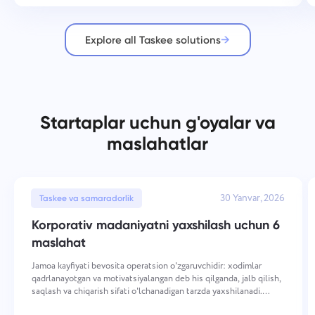
Explore all Taskee solutions
Startaplar uchun g'oyalar va
maslahatlar
30 Yanvar, 2026
Taskee va samaradorlik
Korporativ madaniyatni yaxshilash uchun 6
maslahat
Jamoa kayfiyati bevosita operatsion o'zgaruvchidir: xodimlar
qadrlanayotgan va motivatsiyalangan deb his qilganda, jalb qilish,
saqlash va chiqarish sifati o'lchanadigan tarzda yaxshilanadi.
Yuqori kayfiyatni saqlash bir nechta o'lchamlar bo'yicha ataylab,