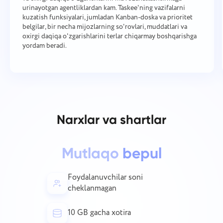
urinayotgan agentliklardan kam. Taskee'ning vazifalarni
kuzatish funksiyalari, jumladan Kanban-doska va prioritet
belgilar, bir necha mijozlarning so'rovlari, muddatlari va
oxirgi daqiqa o'zgarishlarini terlar chiqarmay boshqarishga
yordam beradi.
Xatolik haqida xabar bering
Biz bilan bog'laning
Narxlar va shartlar
Funktsiyangizni taklif qiling
Iltimos, duch kelgan muammo haqida batafsil
Tarjima xatosini xabar qiling
yozing, aniq ma'lumotlar bering va kerakli fayllarni
Ism
biriktirishdan tortinmang. Sizning faol
Muammo tavsifini va to'g'ri variantni ko'rsating
Mutlaqo
bepul
ishtirokingiz foydalanuvchilar tajribasini
Funktsiya
yaxshilashga yordam beradi va barchaga yaxshi
xizmat ko'rsatadi.
Telefon raqami
Foydalanuvchilar soni
cheklanmagan
Qanday ishlaydi
Taskee ning bir qismi bo'lgansiz
Your message has been sent
Email
10 GB gacha xotira