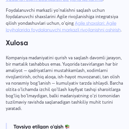
Foydalanuvchi markazli yo'nalishni saqlash uchun
foydalanuvchi shaxslarini Agile rivojlanishiga integratsiya
qilish yondashuvlari uchun, o'qing
Agile shaxslari: Agile
.
loyihalarida foydalanuvchi markazli rivojlanishni oshirish
Xulosa
Kompaniya madaniyatini qurish va saqlash davomli jarayon,
bir martalik tashabbus emas. Yuqorida tasvirlangan har bir
amaliyot — qadriyatlarni mustahkamlash, xodimlarni
rivojlantirish, ochiq aloqa, ish-hayot muvozanati, tan olish
va norasmiy bog'lanish — kumulyativ tarzda ishlaydi. Barcha
oltita o'lchamda izchil qo'llash kayfiyat tashqi sharoitlarga
bog'liq bo'lmaydigan, balki madaniyatning o'zi tomonidan
tuzilmaviy ravishda saqlanadigan tashkiliy muhit turini
yaratadi.
Tavsiya etilgan o'qish