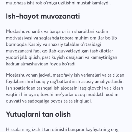
mulohaza ishtirok o'rniga uzilishni mustahkamlaydi.
Ish-hayot muvozanati
Moslashuvchanlik va barqaror ish sharoitlari xodim
motivatsiyasi va saqlashda tobora muhim omillar bo'lib
bormoqda. Kasbiy va shaxsiy talablar o'rtasidagi
muvozanatni faol qo'llab-quvvatlaydigan tashkilotlar
yuqori jalb qilish, past kuyish darajalari va kamaytirilgan
kadrlar almashuvidan foyda ko'radi.
Moslashuvchan jadval, masofaviy ish variantlari va ta'tildan
foydalanishni haqiqiy rag'batlantirish asosiy amaliyotlardir.
Ish soatlaridan tashqari ish aloqasini taqiqlovchi va tiklash
vaqtini himoya qiluvchi me'yorlar uzoq muddatli xodim
quvvati va sadoqatiga bevosita ta'sir qiladi.
Yutuqlarni tan olish
Hissalarning izchil tan olinishi barqaror kayfiyatning eng