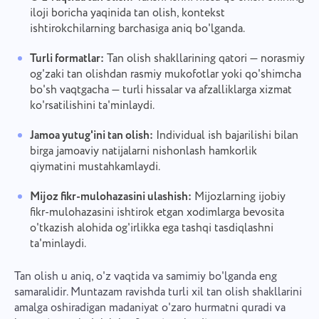
Yuborish
iloji boricha yaqinida tan olish, kontekst
Taklif qilish
"Yuborish" tugmasini bosish orqali siz shaxsiy
ishtirokchilarning barchasiga aniq bo'lganda.
maʼlumotlaringizning quyidagi hujjatga muvofiq
qayta ishlanishiga rozilik bildirgan boʻlasiz:
Yuborish
Maxfiylik Siyosati.
Turli formatlar:
Tan olish shakllarining qatori — norasmiy
og'zaki tan olishdan rasmiy mukofotlar yoki qo'shimcha
bo'sh vaqtgacha — turli hissalar va afzalliklarga xizmat
ko'rsatilishini ta'minlaydi.
Jamoa yutug'ini tan olish:
Individual ish bajarilishi bilan
birga jamoaviy natijalarni nishonlash hamkorlik
qiymatini mustahkamlaydi.
Mijoz fikr-mulohazasini ulashish:
Mijozlarning ijobiy
fikr-mulohazasini ishtirok etgan xodimlarga bevosita
o'tkazish alohida og'irlikka ega tashqi tasdiqlashni
ta'minlaydi.
Tan olish u aniq, o'z vaqtida va samimiy bo'lganda eng
samaralidir. Muntazam ravishda turli xil tan olish shakllarini
amalga oshiradigan madaniyat o'zaro hurmatni quradi va