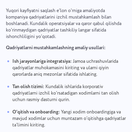
Yuqori kayfiyatni saqlash e'lon o'rniga amaliyotda
kompaniya qadriyatlarini izchil mustahkamlash bilan
boshlanadi. Kundalik operatsiyalar va qaror qabul qilishda
ko'rinmaydigan qadriyatlar tashkiliy langar sifatida
ishonchliligini yo'qotadi.
Qadriyatlarni mustahkamlashning amaliy usullari:
Ish jarayonlariga integratsiya:
Jamoa uchrashuvlarida
qadriyatlar muhokamasini kiriting va ularni qiyin
qarorlarda aniq mezonlar sifatida ishlating.
Tan olish tizimi:
Kundalik ishlarida korporativ
qadriyatlarni izchil ko'rsatadigan xodimlarni tan olish
uchun rasmiy dasturni qurin.
O'qitish va onboarding:
Yangi xodim onboardingiga va
mavjud xodimlar uchun muntazam o'qitishga qadriyatlar
ta'limini kiriting.