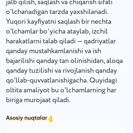
jalb qilish, saqlash va chiqarish sifati
Español
Vazifa yarating, uni hamkasblaringiz bilan bajaring va uni
o'lchanadigan tarzda yaxshilanadi.
tugallangandan so'ng yopib qo'ying.
Yuqori kayfiyatni saqlash bir nechta
Français
o'lchamlar bo'yicha ataylab, izchil
Hisobotlar
עברית
harakatlarni talab qiladi — qadriyatlar
Loyihaga sarflangan vaqt bo'yicha hisobotlardan foydalanib,
resurslarni taqsimlang.
qanday mustahkamlanishi va ish
हिन्दी
bajarilishi qanday tan olinishidan, aloqa
Italiano
Kanban taxtasi
qanday tuzilishi va rivojlanish qanday
Vazifalarni Kanban taxtasida boshqaring, vazifalarni filtrlash
qo'llab-quvvatlanishigacha. Quyidagi
中文 (中国)
va taxtangizni kengaytiring.
oltita amaliyot bu o'lchamlarning har
Kiswahili
biriga murojaat qiladi.
Loyiha boshqaruvi
Português
Loyihani boshqarish ma'lumotlarini (holatlar/yorliqlar) va
Asosiy nuqtalar
jamoa faoliyatini bitta joyda boshqaring.
Русский