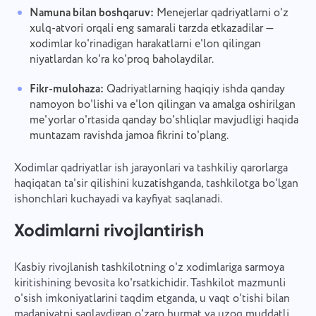
Namuna bilan boshqaruv:
Menejerlar qadriyatlarni o'z
xulq-atvori orqali eng samarali tarzda etkazadilar —
xodimlar ko'rinadigan harakatlarni e'lon qilingan
niyatlardan ko'ra ko'proq baholaydilar.
Fikr-mulohaza:
Qadriyatlarning haqiqiy ishda qanday
namoyon bo'lishi va e'lon qilingan va amalga oshirilgan
me'yorlar o'rtasida qanday bo'shliqlar mavjudligi haqida
muntazam ravishda jamoa fikrini to'plang.
Xodimlar qadriyatlar ish jarayonlari va tashkiliy qarorlarga
haqiqatan ta'sir qilishini kuzatishganda, tashkilotga bo'lgan
ishonchlari kuchayadi va kayfiyat saqlanadi.
Xodimlarni rivojlantirish
Kasbiy rivojlanish tashkilotning o'z xodimlariga sarmoya
kiritishining bevosita ko'rsatkichidir. Tashkilot mazmunli
o'sish imkoniyatlarini taqdim etganda, u vaqt o'tishi bilan
madaniyatni saqlaydigan o'zaro hurmat va uzoq muddatli