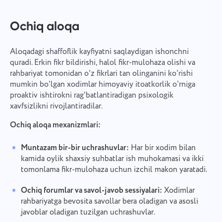
Ochiq aloqa
Aloqadagi shaffoflik kayfiyatni saqlaydigan ishonchni
quradi. Erkin fikr bildirishi, halol fikr-mulohaza olishi va
rahbariyat tomonidan o'z fikrlari tan olinganini ko'rishi
mumkin bo'lgan xodimlar himoyaviy itoatkorlik o'rniga
proaktiv ishtirokni rag'batlantiradigan psixologik
xavfsizlikni rivojlantiradilar.
Ochiq aloqa mexanizmlari:
Muntazam bir-bir uchrashuvlar:
Har bir xodim bilan
kamida oylik shaxsiy suhbatlar ish muhokamasi va ikki
tomonlama fikr-mulohaza uchun izchil makon yaratadi.
Ochiq forumlar va savol-javob sessiyalari:
Xodimlar
rahbariyatga bevosita savollar bera oladigan va asosli
javoblar oladigan tuzilgan uchrashuvlar.