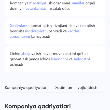
Kompaniya
madaniyati
shiorlar emas,
amallar
orqali
Kompaniyani boshqarish
Oʻzbek
doimiy
mustahkamlash
ni talab qiladi
Kompaniya yarating, foydalanuvchilarni taklif qiling va
jamoa ishini optimallashtirish uchun rollarni tayinlang.
ไทย
Xodimlarni
hurmat qilish, rivojlantirish va tan olish
Türkçe
bevosita
motivatsiyani
oshiradi va
kadrlar
almashuvini
kamaytiradi
Tiếng Việt
Ochiq
aloqa
va ish-hayot muvozanatini qo'llab-
quvvatlash jamoa ichida
ishonchni
va
sadoqatni
oshiradi
Kompaniya qadriyatlari
Xodimlarni rivojlantirish
Oc
Kompaniya qadriyatlari