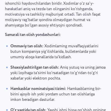
ishonchli haydovchilaridan biridir. Xodimlar o'z sa'y-
harakatlari aniq va tezda tan olinganini ko'rishganda,
motivatsiya va tashkiliy majburiyat ortadi. Tan olish faqat
moliyaviy rag'batlar qondira olmaydigan hurmat va
Xatolik haqida xabar bering
Biz bilan bog'laning
ahamiyatga bo'lgan asosiy ehtiyojni qondiradi.
Funktsiyangizni taklif qiling
Samarali tan olish yondashuvlari:
Iltimos, duch kelgan muammo haqida batafsil
Tarjima xatosini xabar qiling
yozing, aniq ma'lumotlar bering va kerakli fayllarni
Ism
biriktirishdan tortinmang. Sizning faol
Muammo tavsifini va to'g'ri variantni ko'rsating
Ommaviy tan olish:
Xodimlarning muvaffaqiyatlarini
ishtirokingiz foydalanuvchilar tajribasini
Funktsiya
butun kompaniya yig'ilishlarida, bulletenlarda yoki
yaxshilashga yordam beradi va barchaga yaxshi
umumiy aloqa kanallarida ta'kidlash.
xizmat ko'rsatadi.
Telefon raqami
Shaxsiylashtirilgan tan olish:
Aniq yutuq va uning jamoa
Qanday ishlaydi
yoki loyihaga ta'sirini ko'rsatadigan to'g'ridan-to'g'ri
Taskee ning bir qismi bo'lgansiz
Your message has been sent
Email
xabarlar yoki elektron pochta.
successfully
Fayllarni yuklang
Biz albatta uni o'rganib chiqamiz va uni
Hamkasblar nominatsiyasi tizimi:
Hamkasblarning bir-
mahsulotga qo'llashga harakat qilamiz. Siz bizga
Sizning xabaringiz
Fayllarni ko'rib chiqing
yoki tortib qo'ying
birini ajoyib ish yoki yordam uchun tan olishlariga
We will contact you soon
har kuni yaxshilanishga yordam berasiz!
Tugmani bosish orqali siz ma'lumotlaringizni
imkon beradigan dasturlar.
qayta ishlashga roziligingizni tasdiqlaysiz
Fayllarni ko'rib chiqing
yoki tortib qo'ying
shaxsiy ma'lumotlar.
O'z vaqtida tan olish:
Yaxshi ishni hissa qo'shish onining
Yuborish