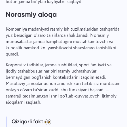
butun jamoa bo'ylab kayfiyatni saqlaydi.
Norasmiy aloqa
Kompaniya madaniyati rasmiy ish tuzilmalaridan tashqarida
yuz beradigan o'zaro ta'sirlarda shakllanadi. Norasmiy
munosabatlar jamoa hamjihatligini mustahkamlovchi va
kundalik hamkorlikni yaxshilovchi shaxslararo tanishlikni
quradi.
Korporativ tadbirlar, jamoa tushliklari, sport faoliyati va
ijodiy tashabbuslar har biri rasmiy uchrashuvlar
bermaydigan bog'lanish kontekstlarini taqdim etadi.
Masofaviy jamoalar uchun aniq ish kun tartibisiz muntazam
onlayn o'zaro ta'sirlar xuddi shu funksiyani bajaradi —
samarali taqsimlangan ishni qo'llab-quvvatlovchi ijtimoiy
aloqalarni saqlash.
Qiziqarli fakt