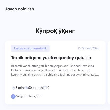
Javob qoldirish
Кўпроқ ўқинг
15 Yanvar, 2026
Taskee va samaradorlik
Texnik ortiqcha yukdan qanday qutulish
Raqamli vositalarning ortib borayotgan soni ishonchli ravishda
kattaroq samaradorlik yaratmaydi — u tez-tez parchalanish,
koqnitiv yukning oshishi va chiqish sifatining pasayishini yaratadi.
Aqlli o'zgartirish to'plangan vositalar murakkabligidan ataylab,
integratsiyalashgan texnologiya foydal
8 min
50 ko'rish
0
Artyom Dovgopol