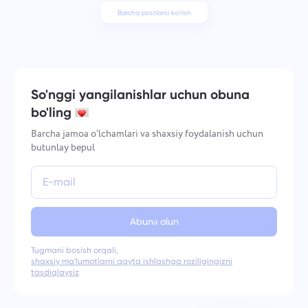
Barcha postlarni ko'rish
So'nggi yangilanishlar uchun obuna
bo'ling
Barcha jamoa o‘lchamlari va shaxsiy foydalanish uchun
butunlay bepul
Abunə olun
Tugmani bosish orqali,
shaxsiy ma'lumotlarni qayta ishlashga roziligingizni
tasdiqlaysiz