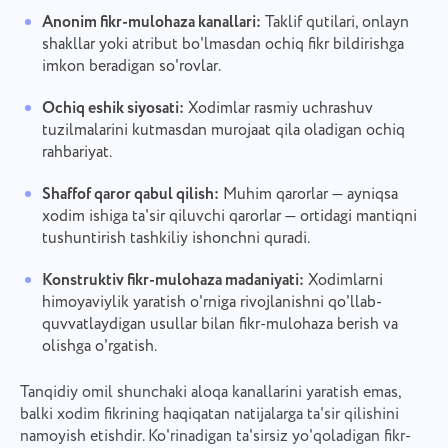
Anonim fikr-mulohaza kanallari:
Taklif qutilari, onlayn
shakllar yoki atribut bo'lmasdan ochiq fikr bildirishga
imkon beradigan so'rovlar.
Ochiq eshik siyosati:
Xodimlar rasmiy uchrashuv
tuzilmalarini kutmasdan murojaat qila oladigan ochiq
rahbariyat.
Shaffof qaror qabul qilish:
Muhim qarorlar — ayniqsa
xodim ishiga ta'sir qiluvchi qarorlar — ortidagi mantiqni
tushuntirish tashkiliy ishonchni quradi.
Konstruktiv fikr-mulohaza madaniyati:
Xodimlarni
himoyaviylik yaratish o'rniga rivojlanishni qo'llab-
quvvatlaydigan usullar bilan fikr-mulohaza berish va
olishga o'rgatish.
Tanqidiy omil shunchaki aloqa kanallarini yaratish emas,
balki xodim fikrining haqiqatan natijalarga ta'sir qilishini
namoyish etishdir. Ko'rinadigan ta'sirsiz yo'qoladigan fikr-