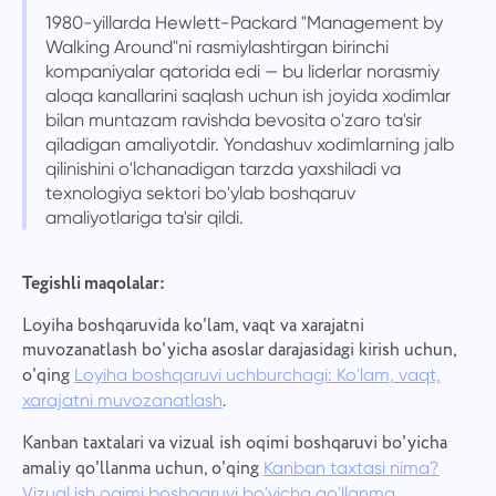
1980-yillarda Hewlett-Packard "Management by
Walking Around"ni rasmiylashtirgan birinchi
kompaniyalar qatorida edi — bu liderlar norasmiy
aloqa kanallarini saqlash uchun ish joyida xodimlar
bilan muntazam ravishda bevosita o'zaro ta'sir
qiladigan amaliyotdir. Yondashuv xodimlarning jalb
qilinishini o'lchanadigan tarzda yaxshiladi va
texnologiya sektori bo'ylab boshqaruv
amaliyotlariga ta'sir qildi.
Tegishli maqolalar:
Loyiha boshqaruvida ko'lam, vaqt va xarajatni
muvozanatlash bo'yicha asoslar darajasidagi kirish uchun,
o'qing
Loyiha boshqaruvi uchburchagi: Ko'lam, vaqt,
.
xarajatni muvozanatlash
Kanban taxtalari va vizual ish oqimi boshqaruvi bo'yicha
amaliy qo'llanma uchun, o'qing
Kanban taxtasi nima?
.
Vizual ish oqimi boshqaruvi bo'yicha qo'llanma