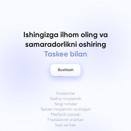
Ishingizga ilhom oling va
samaradorlikni oshiring
Taskee bilan
Boshlash
Investorlar
Kasbiy rivojlanish
Yangi nimalar
Taskee rivojlanishi va dizayni
Maxfiylik siyosati
Foydalanish shartlari
Sayt xaritasi