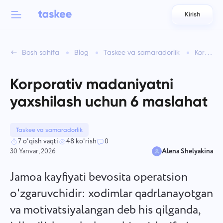
Kirish
Back to menu
Back to menu
Bosh sahifa
Blog
Taskee va samaradorlik
Korporativ madaniyatni yaxshilash uchun 6 maslahat
العربية
Jamoalar uchun
Taskee funksiyalari
Korporativ madaniyatni
Azərbaycan
Haqida bilib oling 7 ko'proq ilhomlantiruvchi xususiyatlar
yaxshilash uchun 6 maslahat
Sanoatlar
日本語
Barcha funksiyalarni ko'rish
Bahasa Indonesia
Taskee va samaradorlik
Kompaniya turi
7 o'qish vaqti
48 ko'rish
0
30 Yanvar, 2026
Alena Shelyakina
বাংলা
Kuzatuv vaqti
Vazifa vaqtini kuzatish, hamkasblarni kuzatib boring va
Jamoa kayfiyati bevosita operatsion
Deutsch
vaqtni qo'lda qo'shing.
o'zgaruvchidir: xodimlar qadrlanayotgan
va motivatsiyalangan deb his qilganda,
English
Vazifalar