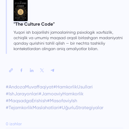
"The Culture Code"
Yuqori ish bajarilishi jamoalarining psixologik xavfsizlik,
ochiqlik va umumiy maqsad orqali birlashgan madaniyatni
qanday qurishini tahlil qilish — bir nechta tashkiliy
kontekstlardan olingan aniq amaliyotlar bilan.
#AndozaMuvaffaqiyat
#HamkorlikUsullari
#IshJarayonlari
#JamoaviyHamkorlik
#MaqsadgaErishish
#MasofaviyIsh
#TejamkorlikMaslahatlari
#UğurluStrategiyalar
0 izohlar