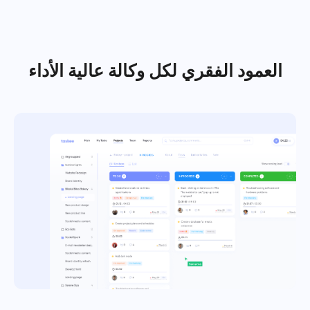
Español
Français
التقارير
العمود الفقري لكل وكالة عالية الأداء
توزيع الموارد باستخدام تقارير الوقت المستغرق لكل مشروع
עברית
हिन्दी
لوحة كانبان
إدارة المهام على لوحة كانبان، تصفية المهام وتوسيع اللوحة
Italiano
الخاصة بك
中文 (中国)
إدارة المشاريع
Kiswahili
إدارة معلومات المشروع (الحالات/العلامات) وأنشطة الفريق في
مكان واحد
Português
إدارة الشركة
Русский
قم بإنشاء شركة، ودعوة المستخدمين وتعيين الأدوار لتحسين