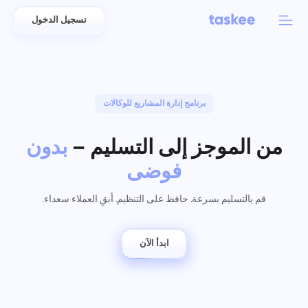
تسجيل الدخول
Back to menu
Back to menu
العربية
للفرق
برنامج إدارة المشاريع للوكالات
ميزات Taskee
Azərbaycan
تعرّف على 7 المزيد من الميزات الملهمة
من الموجز إلى التسليم –
بدون
الصناعات
日本語
عرض جميع الميزات
فوضى
Bahasa Indonesia
نوع الشركة
قم بالتسليم بسرعة. حافظ على التنظيم. أبقِ العملاء سعداء.
বাংলা
تتبع الوقت
تتبع وقت المهام، ومراقبة الزملاء، وإضافة الوقت يدويًا
ابدأ الآن
Deutsch
English
المهام
إنشاء مهمة، والعمل عليها مع الزملاء وإغلاقها عند اكتمالها