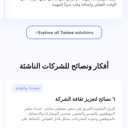
الوقت الفعلي وإضافة وقت يدويًا للمهمة.
Explore all Taskee solutions
أفكار ونصائح للشركات الناشئة
30 يناير, 2026
Taskee والكفاءة
٦ نصائح لتعزيز ثقافة الشركة
الروح المعنوية للفريق هي متغير تشغيلي مباشر: عندما يشعر
الموظفون بالتقدير والتحفيز، تتحسن المشاركة والاحتفاظ
بالموظفين وجودة المخرجات بشكل قابل للقياس. الحفاظ على
الروح المعنوية العالية يتطلب إجراءات متعمدة ومتسقة عبر عدة