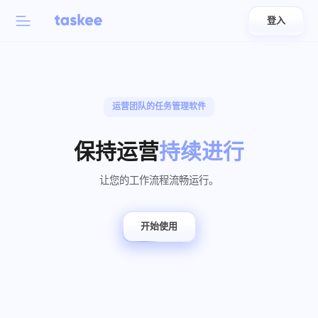
登入
Back to menu
Back to menu
العربية
适用于团队
运营团队的任务管理软件
Taskee 功能
Azərbaycan
了解 7 更多鼓舞人心的功能
保持运营
持续进行
行业
日本語
查看所有功能
让您的工作流程流畅运行。
Bahasa Indonesia
公司类型
বাংলা
跟踪时间
开始使用
追踪任务时间，监控同事，并手动添加时间
Deutsch
English
任务
创建任务，与同事合作完成任务并在完成后关闭