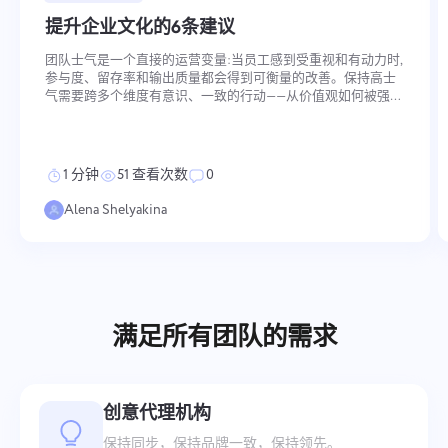
提升企业文化的6条建议
团队士气是一个直接的运营变量:当员工感到受重视和有动力时,
参与度、留存率和输出质量都会得到可衡量的改善。保持高士
气需要跨多个维度有意识、一致的行动——从价值观如何被强化
和绩效如何被认可,到沟通如何被构建以及发展如何得到支持。
以下六种实践涉及这些维度中的每一个。 关键要点 公司文化需
要通过行动而非仅仅口号进行持续强化 尊重、发展和认可员工
直接提升动力并减少流失率 开放的沟通和支持工作与生活的平
1 分钟
51 查看次数
0
衡增强团队内的信任和忠诚度 公司价值观 保持高士气从在实践
中而不是宣言中持续强化公司价值观开始。在
Alena Shelyakina
满足所有团队的需求
创意代理机构
保持同步，保持品牌一致，保持领先。