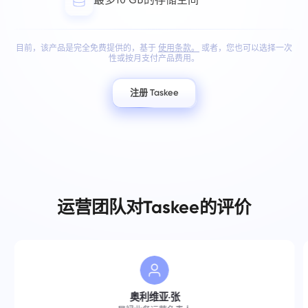
最多10 GB的存储空间
Your message has been sent
感谢您成为 Taskee 的一部分
邮箱
successfully
上传文件
我们一定会熟悉它，并尽力将其实施到产品中。
浏览文件
或拖放
您帮助我们每天都在变得更好！
目前，该产品是完全免费提供的，基于
使用条款。
或者，您也可以选择一次
We will contact you soon
您的信息
性或按月支付产品费用。
浏览文件
或拖放
点击按钮即表示您同意处理您的信息
个人数据.
注册 Taskee
建议
发送
发送
发送
点击"发送"按钮，即表示您同意按照以下文件处理您的个
人数据：
隐私政策。
运营团队对Taskee的评价
奥利维亚·张