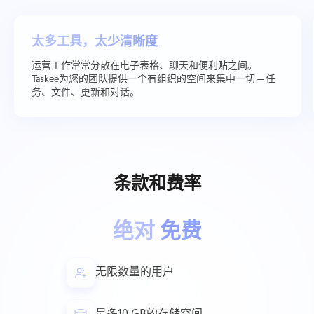
太多工具，太少清晰度
运营工作常常分散在电子表格、聊天和便利贴之间。
Taskee为您的团队提供一个有组织的空间来集中一切 — 任
务、文件、更新和对话。
与我们联系
条款和费率
报告错误
报告翻译错误
建议您的功能
请详细描述您遇到的问题，提供具体信息，并随
提供问题描述和正确选项
绝对
免费
时附上任何相关文件。您的积极参与有助于我们
名称
改善用户体验，确保为所有人提供更好的服务
功能
无限数量的用户
电话号码
它是如何工作的