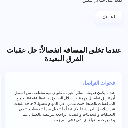
فقط عمل جماعي سلس.
ابدأ الآن
عندما تخلق المسافة انفصالاً: حل عقبات
الفرق البعيدة
فجوات التواصل
عندما يكون فريقك متناثراً عبر مناطق زمنية مختلفة، من السهل
أن تنزلق تفاصيل مهمة من خلال الشقوق. يحتفظ Taskee بجميع
المناقشات بالضبط حيث تنتمي - في المهام نفسها. لا حاجة للبحث
عبر سلاسل الدردشة اللانهائية أو التبديل بين التطبيقات - تبقى
التعليقات والتحديثات والتغذية الراجعة مرتبطة بالعمل، مما
يضمن عدم ضياع أي شيء في الترجمة.
اتصل بنا
الإبلاغ عن خطأ