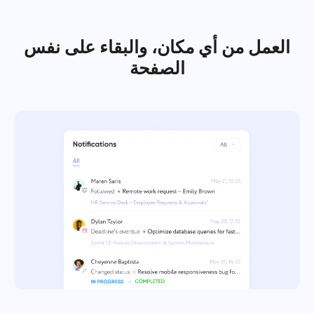
Español
العمل من أي مكان، والبقاء على نفس
Français
التقارير
الصفحة
توزيع الموارد باستخدام تقارير الوقت المستغرق لكل مشروع
עברית
हिन्दी
لوحة كانبان
إدارة المهام على لوحة كانبان، تصفية المهام وتوسيع اللوحة
Italiano
الخاصة بك
中文 (中国)
إدارة المشاريع
Kiswahili
إدارة معلومات المشروع (الحالات/العلامات) وأنشطة الفريق في
مكان واحد
Português
إدارة الشركة
Русский
قم بإنشاء شركة، ودعوة المستخدمين وتعيين الأدوار لتحسين