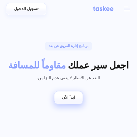
تسجيل الدخول
Back to menu
Back to menu
العربية
للفرق
برنامج إدارة الفريق عن بعد
ميزات Taskee
Azərbaycan
تعرّف على 7 المزيد من الميزات الملهمة
اجعل سير عملك
مقاوماً للمسافة
الصناعات
日本語
عرض جميع الميزات
البعد عن الأنظار لا يعني عدم التزامن.
Bahasa Indonesia
نوع الشركة
বাংলা
تتبع الوقت
ابدأ الآن
تتبع وقت المهام، ومراقبة الزملاء، وإضافة الوقت يدويًا
Deutsch
English
المهام
إنشاء مهمة، والعمل عليها مع الزملاء وإغلاقها عند اكتمالها