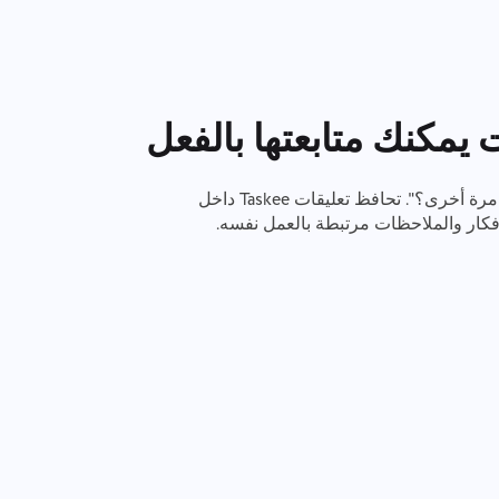
يمكنك متابعتها بالفعل
لا مزيد من لحظات "ماذا قررنا مرة أخرى؟". تحافظ تعليقات Taskee داخل
أفكار والملاحظات مرتبطة بالعمل نفسه.