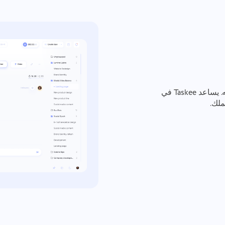
اعرف بالضبط أين تذهب ساعاتك — وأيها يجب فوترته. يساعد Taskee في
ملك.