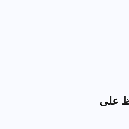
中文 (中国)
عمل
من تتبع إصلاحات الأخطاء إلى تخطيط
السباقات السريعة، حافظ على تنظيم
Kiswahili
سير عملك.
Português
Русский
Oʻzbek
ไทย
Türkçe
Tiếng Việt
ظ على