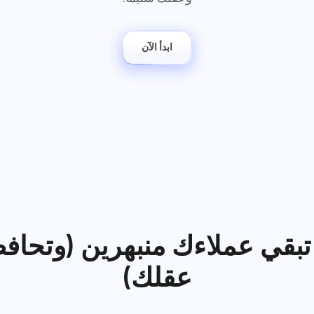
احتفظ بجميع مستنداتك القانونية،
فوضى أقل، إبداع أكثر: تدفقات ال
والمواعيد النهائية، وفريق العمل في
التصميمية أصبحت بسيطة.
مساحة عمل آمنة واحدة.
ابدأ الآن
عرض جميع الحلول
تبقي عملاءك منبهرين (وتحاف
عقلك)