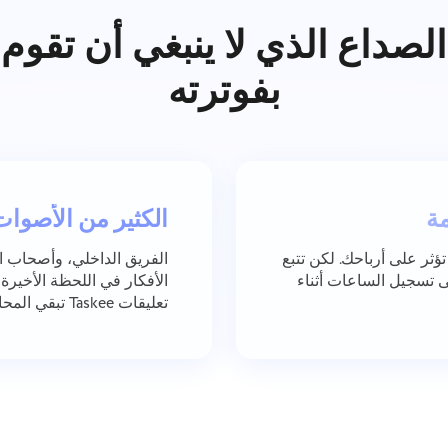
الصداع الذي لا ينبغي أن تقوم
بفوترته
مة
الكثير من الأصوا
ؤثر على أرباحك. لكن تتبع
الفريق الداخلي، وأصحاب ا
ياً؟ هذا كابوس. يساعدك Taskee على تسجيل الساعات أثناء
الأفكار في اللحظة الأخير
تعليقات Taskee تبقي المحادثة منظمة ومرتبطة دائماً بالعمل.