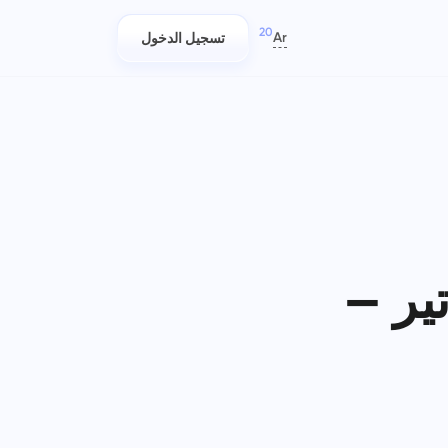
20
Ar
تسجيل الدخول
العربية
Azərbaycan
日本語
التقارير
فرق تكنولوجيا المعلومات
Bahasa Indonesia
خطط، وتتبع، وتعاون بسهولة.
توزيع الموارد باستخدام تقارير الوقت
বাংলা
المستغرق لكل مشروع
Deutsch
English
ير —
إدارة الشركة
فرق التسويق
Español
قم بإنشاء شركة، ودعوة المستخدمين
خطط وتعاون ونفّذ الحملات بسهولة
وتعيين الأدوار لتحسين العمل الجماعي
Français
-
في مساحة عمل مركزية لفريق
עברית
التسويق الخاص بك.
हिन्दी
Italiano
الهندسة