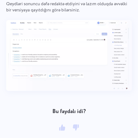
Qeydləri sonuncu dəfə redaktə etdiyini və lazım olduqda əvvəlki
bir versiyaya qayıtdığını görə bilərsiniz.
Bu faydalı idi?