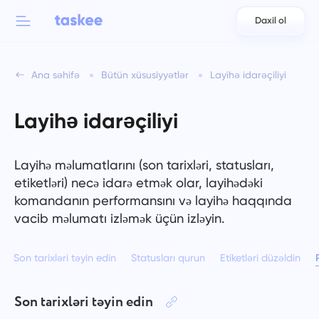
Daxil ol
Back to menu
Back to menu
Ana səhifə
Bütün xüsusiyyətlər
Layihə idarəçiliyi
العربية
Komandalar üçün
Taskee xüsusiyyətləri
Layihə idarəçiliyi
Azərbaycan
Haqqında öyrənin 7 daha çox ilhamverici xüsusiyyətlər
Sənayelər
日本語
Layihə məlumatlarını (son tarixləri, statusları,
Bütün xüsusiyyətləri görün
etiketləri) necə idarə etmək olar, layihədəki
Bahasa Indonesia
Şirkət növü
komandanın performansını və layihə haqqında
vacib məlumatı izləmək üçün izləyin.
বাংলা
İzləmə vaxtı
Tapşırıq vaxtını izləyin, həmkarlarınızı izləyin və vaxtı əl ilə
Son tarixləri təyin edin
Statusları qurun
Etiketləri düzəldin
Deutsch
əlavə edin.
English
Son tarixləri təyin edin
Tapşırıqlar