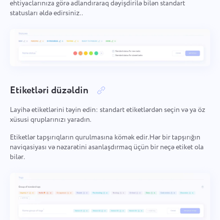
ehtiyaclarınıza görə adlandıraraq dəyişdirilə bilən standart
Şirkət idarəçiliyi
Oʻzbek
statusları əldə edirsiniz..
Şirkət yaradın, istifadəçiləri dəvət edin və komanda işini
optimallaşdırmaq üçün rollar təyin edin.
ไทย
Türkçe
Tiếng Việt
Etiketləri düzəldin
Layihə etiketlərini təyin edin: standart etiketlərdən seçin və ya öz
xüsusi qruplarınızı yaradın.
Etiketlər tapşırıqların qurulmasına kömək edir.Hər bir tapşırığın
naviqasiyası və nəzarətini asanlaşdırmaq üçün bir neçə etiket ola
Bizimlə əlaqə qurun
bilər.
Bir səhv barədə məlumat verin
Tərcümə səhvini bildirin
Özəlliyinizi təklif edin
Xahiş edirəm ətraflı rast gəldiyiniz məsələni təsvir
edin, konkret məlumat verərək hər hansı bir
Düzgün seçim ilə birlikdə məsələnin təsvirini
Ad
müvafiq fayl əlavə edin. Aktiv iştirakınız, hər kəs
təmin edin
üçün daha yaxşı xidmət təmin edərək istifadəçi
Özəllik
təcrübəsini inkişaf etdirməyə kömək edir.