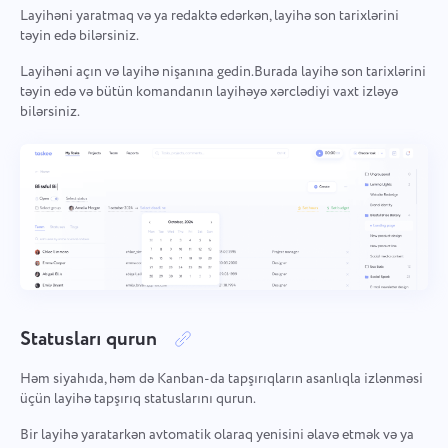
Layihəni yaratmaq və ya redaktə edərkən, layihə son tarixlərini
Español
Tapşırıq yaradın, üzərində həmkarlarınızla işləyin və
təyin edə bilərsiniz.
tamamlandıqda bağlayın.
Français
Layihəni açın və layihə nişanına gedin.Burada layihə son tarixlərini
təyin edə və bütün komandanın layihəyə xərclədiyi vaxt izləyə
Hesabatlar
bilərsiniz.
עברית
Hər layihəyə sərf olunan vaxta dair hesabatlardan istifadə
edərək resursları bölüşdürün.
हिन्दी
Italiano
Kanban lövhəsi
Kanban lövhəsində tapşırıqları idarə edin, tapşırıqları süzün
中文 (中国)
və lövhənizi genişləndirin.
Kiswahili
Statusları qurun
Layihə idarəçiliyi
Português
Layihə məlumatlarını (status/etiketlər) və komanda
Həm siyahıda, həm də Kanban-da tapşırıqların asanlıqla izlənməsi
fəaliyyətini bir yerdə idarə edin.
üçün layihə tapşırıq statuslarını qurun.
Русский
Bir layihə yaratarkən avtomatik olaraq yenisini əlavə etmək və ya