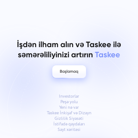
İşdən ilham alın və Taskee ilə
səmərəliliyinizi artırın
Taskee
Başlamaq
Investorlar
Peşə yolu
Yeni nə var
Taskee İnkişaf və Dizayn
Gizlilik Siyasəti
İstifadə qaydaları
Sayt xəritəsi