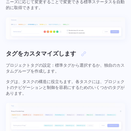
ニーズに応じて変更することで変更できる標準ステータスを自動
会社管理
Oʻzbek
的に取得できます。
会社を作成し、ユーザーを招待し、チームワークを最適
化するために役割を割り当てる
ไทย
Türkçe
Tiếng Việt
タグをカスタマイズします
プロジェクトタグの設定：標準タグから選択するか、独自のカス
タムグループを作成します。
タグは、タスクの構造に役立ちます。各タスクには、プロジェク
トのナビゲーションと制御を容易にするためのいくつかのタグが
あります。
私達と接続
バグを報告
翻訳エラーを報告します
あなたの機能を提案してください
遭遇した問題を詳細に説明し、特定の情報を提
供し、関連するファイルを自由に添付してくだ
正しいオプションとともに問題の説明を提供す
名前
さい。あなたの積極的な参加は、ユーザーエク
る
スペリエンスを改善し、すべての人にとってよ