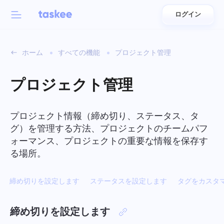
ログイン
Back to menu
Back to menu
ホーム
すべての機能
プロジェクト管理
العربية
チーム向け
Taskeeの機能
プロジェクト管理
Azərbaycan
について学ぶ 7 さらに魅力的な機能
業界
日本語
プロジェクト情報（締め切り、ステータス、タ
すべての機能を見る
グ）を管理する方法、プロジェクトのチームパフ
Bahasa Indonesia
会社の種類
ォーマンス、プロジェクトの重要な情報を保存す
る場所。
বাংলা
追跡時間
タスクの時間を追跡し、同僚を監視し、手動で時間を追
締め切りを設定します
ステータスを設定します
タグをカスタ
Deutsch
加する
English
締め切りを設定します
タスク