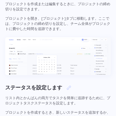
プロジェクトを作成または編集するときに、プロジェクトの締め
Español
タスクを作成し、同僚と一緒に作業して完了したら閉じ
切りを設定できます。
る
Français
プロジェクトを開き、[プロジェクト]タブに移動します。ここで
は、プロジェクトの締め切りを設定し、チーム全体がプロジェク
レポート
トに費やした時間を追跡できます。
עברית
プロジェクトごとの時間に関するレポートを使用してリ
ソースを分配する
हिन्दी
Italiano
カンバンボード
カンバンボードでタスクを管理し、タスクをフィルタリ
中文 (中国)
ングしてボードを拡張する
Kiswahili
ステータスを設定します
プロジェクト管理
Português
プロジェクト情報（ステータス/タグ）とチームのアクテ
リスト内とかんばんの両方でタスクを簡単に追跡するために、プ
ィビティを1か所で管理する
ロジェクトタスクステータスを設定します。
Русский
プロジェクトを作成するとき、新しいステータスを追加するか、