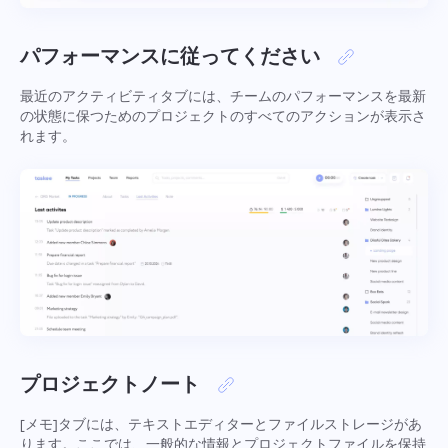
機能
り良いサービスを確保するのに役立ちます。
電話番号
パフォーマンスに従ってください
動作方法
Taskeeの一員でいてくれてありが
最近のアクティビティタブには、チームのパフォーマンスを最新
Your message has been sent
メールアドレス
とうございます
の状態に保つためのプロジェクトのすべてのアクションが表示さ
successfully
れます。
ファイルをアップロード
私たちはそれに慣れ親しみ、製品に実装するよ
ブラウズファイル
またはドラッグアンドドロッ
あなたのメッセージ
う努めます。あなたは私たちが日々成長するの
We will contact you soon
プ
を助けてくれます！
ボタンをクリックすることで、あなたは情報処
ブラウズファイル
またはドラッグアンドドロッ
理に同意したことを確認します
個人情報.
プ
送信
提案する
送信
「送信」ボタンをクリックすることで、以下のポリシー
に従って個人情報が処理されることに同意したものとみ
送信
なされます：
プライバシーポリシー。
プロジェクトノート
[メモ]タブには、テキストエディターとファイルストレージがあ
ります。ここでは、一般的な情報とプロジェクトファイルを保持