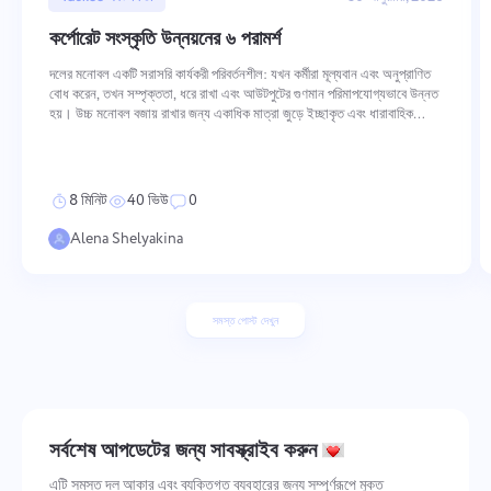
কর্পোরেট সংস্কৃতি উন্নয়নের ৬ পরামর্শ
দলের মনোবল একটি সরাসরি কার্যকরী পরিবর্তনশীল: যখন কর্মীরা মূল্যবান এবং অনুপ্রাণিত
বোধ করেন, তখন সম্পৃক্ততা, ধরে রাখা এবং আউটপুটের গুণমান পরিমাপযোগ্যভাবে উন্নত
হয়। উচ্চ মনোবল বজায় রাখার জন্য একাধিক মাত্রা জুড়ে ইচ্ছাকৃত এবং ধারাবাহিক
পদক্ষেপ প্রয়োজন — মূল্যবোধগুলি কীভাবে শক্তিশালী হয় এবং কর্
8 মিনিট
40 ভিউ
0
Alena Shelyakina
সমস্ত পোস্ট দেখুন
সর্বশেষ আপডেটের জন্য সাবস্ক্রাইব করুন
এটি সমস্ত দল আকার এবং ব্যক্তিগত ব্যবহারের জন্য সম্পূর্ণরূপে মুক্ত