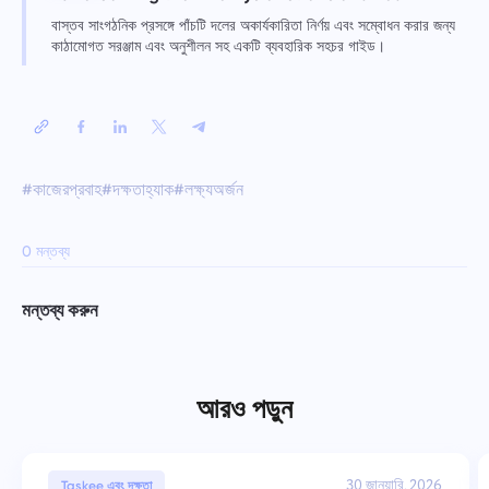
বাস্তব সাংগঠনিক প্রসঙ্গে পাঁচটি দলের অকার্যকারিতা নির্ণয় এবং সম্বোধন করার জন্য
কাঠামোগত সরঞ্জাম এবং অনুশীলন সহ একটি ব্যবহারিক সহচর গাইড।
#কাজেরপ্রবাহ
#দক্ষতাহ্যাক
#লক্ষ্যঅর্জন
0 মন্তব্য
মন্তব্য করুন
আরও পড়ুন
30 জানুয়ারি, 2026
Taskee এবং দক্ষতা