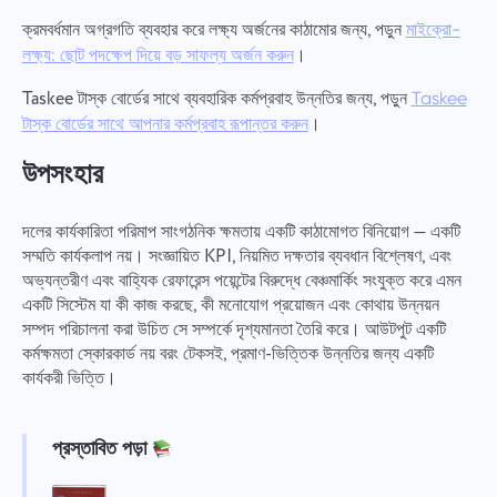
ক্রমবর্ধমান অগ্রগতি ব্যবহার করে লক্ষ্য অর্জনের কাঠামোর জন্য, পড়ুন
মাইক্রো-
।
লক্ষ্য: ছোট পদক্ষেপ দিয়ে বড় সাফল্য অর্জন করুন
Taskee টাস্ক বোর্ডের সাথে ব্যবহারিক কর্মপ্রবাহ উন্নতির জন্য, পড়ুন
Taskee
।
টাস্ক বোর্ডের সাথে আপনার কর্মপ্রবাহ রূপান্তর করুন
উপসংহার
দলের কার্যকারিতা পরিমাপ সাংগঠনিক ক্ষমতায় একটি কাঠামোগত বিনিয়োগ — একটি
সম্মতি কার্যকলাপ নয়। সংজ্ঞায়িত KPI, নিয়মিত দক্ষতার ব্যবধান বিশ্লেষণ, এবং
অভ্যন্তরীণ এবং বাহ্যিক রেফারেন্স পয়েন্টের বিরুদ্ধে বেঞ্চমার্কিং সংযুক্ত করে এমন
একটি সিস্টেম যা কী কাজ করছে, কী মনোযোগ প্রয়োজন এবং কোথায় উন্নয়ন
সম্পদ পরিচালনা করা উচিত সে সম্পর্কে দৃশ্যমানতা তৈরি করে। আউটপুট একটি
কর্মক্ষমতা স্কোরকার্ড নয় বরং টেকসই, প্রমাণ-ভিত্তিক উন্নতির জন্য একটি
কার্যকরী ভিত্তি।
প্রস্তাবিত পড়া