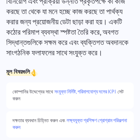
বিনিয়োগ এবং প্রক্রিয়া উন্নতি প্রকৃতপক্ষে কী কাজ
Español
করছে তা থেকে যা মনে হচ্ছে কাজ করছে তা পার্থক্য
করার জন্য প্রয়োজনীয় ডেটা ছাড়া করা হয়। একটি
Français
রিপোর্ট
কঠোর পরিমাপ ব্যবস্থা স্পষ্টতা তৈরি করে, অবগত
প্রতি প্রকল্পে ব্যয় করা সময়ের রিপোর্ট ব্যবহার করে সংস্থানগুলি বিতরণ করুন.
עברית
সিদ্ধান্তগুলিকে সক্ষম করে এবং ব্যক্তিগত অবদানকে
সাংগঠনিক ফলাফলের সাথে সংযুক্ত করে।
हिन्दी
কানবান বোর্ড
কানবান বোর্ডে কাজগুলি পরিচালনা করুন, কাজগুলি ফিল্টার করুন এবং আপনার বোর্ডের
Italiano
স্কেল বাড়ান
মূল বিষয়গুলি
中文 (中国)
কোম্পানির উদ্দেশ্যের সাথে
সংযুক্ত নির্দিষ্ট, পরিমাপযোগ্য দলের KPI
সেট
প্রকল্প ব্যবস্থাপনা
করুন
Kiswahili
এক জায়গায় প্রকল্পের তথ্য (স্থিতি/ট্যাগ) এবং দলের কার্যকলাপ পরিচালনা করুন
Português
দক্ষতার ব্যবধান চিহ্নিত করুন এবং
লক্ষ্যযুক্ত প্রশিক্ষণ প্রোগ্রাম পরিকল্পনা
কোম্পানি ব্যবস্থাপনা
করুন
Русский
একটি কোম্পানি তৈরি করুন, ব্যবহারকারীদের আমন্ত্রণ জানান এবং দলগত কাজের
অনুকূলকরণের জন্য ভূমিকা বরাদ্দ করুন