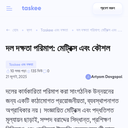
প্রবেশ করুন
Back to menu
Back to menu
হোম
ব্লগ
Taskee এবং দক্ষতা
দল দক্ষতা পরিমাপ: মেট্রিক্স এবং কৌশল
العربية
দলগুলির জন্য
Taskee বৈশিষ্ট্য
দল দক্ষতা পরিমাপ: মেট্রিক্স এবং কৌশল
Azərbaycan
সম্পর্কে জানুন 7 আরও অনুপ্রেরণামূলক বৈশিষ্ট্যসমূহ
শিল্প
日本語
Taskee এবং দক্ষতা
সমস্ত বৈশিষ্ট্য দেখুন
10 সময় পড়া
135 ভিউ
0
Bahasa Indonesia
21 জুলাই, 2025
Artyom Dovgopol
কোম্পানির ধরন
দলের কার্যকারিতা পরিমাপ করা সাংগঠনিক উন্নয়নের
বাংলা
ট্র্যাকিং সময়
কাজের সময় ট্র্যাক করুন, সহকর্মীদের নিরীক্ষণ করুন এবং সময় ম্যানুয়ালি যোগ করুন
জন্য একটি কাঠামোগত প্রয়োজনীয়তা, ব্যবস্থাপনাগত
Deutsch
অগ্রাধিকার নয়। সংজ্ঞায়িত মেট্রিক্স এবং পদ্ধতিগত
মূল্যায়ন ছাড়াই, সম্পদ বরাদ্দের সিদ্ধান্ত, প্রশিক্ষণ
English
কাজ
একটি কাজ তৈরি করুন, সহকর্মীদের সাথে কাজ করুন এবং এটি শেষ হলে বন্ধ করুন