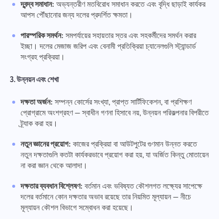
দ্বন্দ্ব সমাধান:
অভ্যন্তরীণ মতবিরোধ সমাধান করতে এবং বৃদ্ধি ছাড়াই কার্যকর
আপস পৌঁছানোর জন্য দলের প্রদর্শিত ক্ষমতা।
পারস্পরিক সমর্থন:
সমপর্যায়ের সহায়তার স্তর এবং সহকর্মীদের সমর্থন করার
ইচ্ছা। দলের মেজাজ জরিপ এবং বেনামী প্রতিক্রিয়া চ্যানেলগুলি স্ট্যান্ডার্ড
সংগ্রহ প্রক্রিয়া।
3. উন্নয়ন এবং শেখা
দক্ষতা অর্জন:
সম্পন্ন কোর্সের সংখ্যা, প্রাপ্ত সার্টিফিকেশন, বা প্রশিক্ষণ
প্রোগ্রামে অংশগ্রহণ — স্বাধীন গণনা হিসাবে নয়, উন্নয়ন পরিকল্পনার বিপরীতে
ট্র্যাক করা হয়।
নতুন জ্ঞানের প্রয়োগ:
কাজের প্রক্রিয়া বা আউটপুটের গুণমান উন্নত করতে
নতুন দক্ষতাগুলি কতটা কার্যকরভাবে প্রয়োগ করা হয়, যা অর্জিত কিন্তু মোতায়েন
না করা জ্ঞান থেকে আলাদা।
দক্ষতার ব্যবধান বিশ্লেষণ:
বর্তমান এবং ভবিষ্যত কৌশলগত লক্ষ্যের সাপেক্ষে
দলের বর্তমানে কোন দক্ষতার অভাব রয়েছে তার নিয়মিত মূল্যায়ন — নীচে
মূল্যায়ন কৌশল বিভাগে সম্বোধন করা হয়েছে।