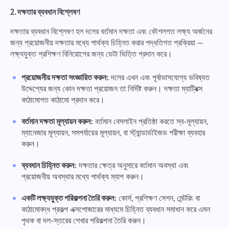
একটি অনুবাদ ত্রুটি রিপোর্ট
আপনি যে সমস্যাটির মুখোমুখি হয়েছেন তা বর্ণনা করুন, নির্দিষ্ট তথ্য
2. দক্ষতার ব্যবধান বিশ্লেষণ
সরবরাহ করে এবং কোনও প্রাসঙ্গিক ফাইল সংযুক্ত করতে নির্দ্বিধায়
সঠিক বিকল্পের সাথে ইস্যুটির একটি বিবরণ সরবরাহ করুন
বর্ণনা করুন। আপনার সক্রিয় অংশগ্রহণ আমাদের প্রত্যেকের জন্য
নাম
আরও ভাল পরিষেবা নিশ্চিত করে ব্যবহারকারীর অভিজ্ঞতা উন্নত করতে
দক্ষতার ব্যবধান বিশ্লেষণ হল দলের বর্তমান দক্ষতা এবং কৌশলগত লক্ষ্য অর্জনের
বৈশিষ্ট্য
সহায়তা করে।
জন্য প্রয়োজনীয় দক্ষতার মধ্যে পার্থক্য চিহ্নিত করার পদ্ধতিগত প্রক্রিয়া —
লক্ষ্যযুক্ত প্রশিক্ষণ বিনিয়োগের জন্য ডেটা ভিত্তি প্রদান করে।
ফোন নম্বর
কিভাবে এটি কাজ করে
প্রয়োজনীয় দক্ষতা সংজ্ঞায়িত করুন:
দলের এখন এবং পূর্বাভাসযোগ্য ভবিষ্যত
Taskee এর অংশ হওয়ার জন্য ধন্যবাদ
Your message has been sent
উদ্দেশ্যের জন্য কোন দক্ষতা প্রয়োজন তা নির্দিষ্ট করুন। দক্ষতা ম্যাট্রিক্স
ইমেইল
successfully
কাঠামোগত কাঠামো প্রদান করে।
ফাইল আপলোড করুন
আমরা এটি অবশ্যই পরিচিতি লাভ করব এবং এটি পণ্যতে বাস্তবায়ন
করার চেষ্টা করব। আপনি আমাদের প্রতিদিন উন্নতি করতে সাহায্য
ফাইল ব্রাউজ
বা টানুন এবং ড্রপ
বর্তমান দক্ষতা মূল্যায়ন করুন:
বর্তমান বেসলাইন প্রতিষ্ঠা করতে স্ব-মূল্যায়ন,
We will contact you soon
করেন!
তোমার বার্তা
ম্যানেজার মূল্যায়ন, সমপর্যায়ের মূল্যায়ন, বা স্ট্যান্ডার্ডাইজড পরীক্ষা ব্যবহার
বটনে ক্লিক করে আপনি আপনার তথ্য প্রক্রিয়া করার জন্য আপনার
ফাইল ব্রাউজ
বা টানুন এবং ড্রপ
করুন।
সম্মতি প্রদান করছেন
ব্যক্তিগত তথ্য.
প্রেরণ
প্রস্তাব করুন
প্রেরণ
ব্যবধান চিহ্নিত করুন:
দক্ষতার ক্ষেত্র অনুসারে বর্তমান অবস্থা এবং
প্রয়োজনীয় অবস্থার মধ্যে পার্থক্য ম্যাপ করুন।
"পাঠান" বোতামে ক্লিক করার মাধ্যমে, আপনি নিম্নলিখিত নথি অনুযায়ী আপনার
প্রেরণ
ব্যক্তিগত তথ্যের প্রক্রিয়াকরণে সম্মতি প্রদান করছেন:
গোপনীয়তা নীতি.
একটি লক্ষ্যযুক্ত পরিকল্পনা তৈরি করুন:
কোর্স, প্রশিক্ষণ সেশন, মেন্টরিং বা
কাঠামোবদ্ধ প্রকল্প এক্সপোজারের মাধ্যমে চিহ্নিত ব্যবধান সমাধান করে এমন
পৃথক বা দল-স্তরের শেখার পরিকল্পনা তৈরি করুন।