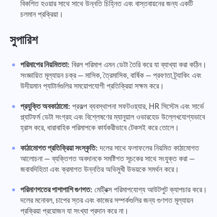
বিকশিত হওয়ার সাথে সাথে উন্নতি চিহ্নিত এবং বাস্তবায়নের জন্য একটি
চলমান প্রক্রিয়া।
সুপারিশ
পরিমাপের নিয়মিততা:
বিরল পরিমাপ এমন ডেটা তৈরি করে যা ব্যাখ্যা করা কঠিন।
সংজ্ঞায়িত মূল্যায়ন চক্র — মাসিক, ত্রৈমাসিক, বার্ষিক — প্রবণতা ট্র্যাকিং এবং
উদীয়মান প্যাটার্নগুলির সময়োপযোগী প্রতিক্রিয়া সক্ষম করে।
প্রযুক্তি অবকাঠামো:
প্রকল্প ব্যবস্থাপনা সফটওয়্যার, HR সিস্টেম এবং সার্ভে
প্ল্যাটফর্ম ডেটা সংগ্রহ এবং বিশ্লেষণের ম্যানুয়াল ওভারহেড উল্লেখযোগ্যভাবে
হ্রাস করে, ধারাবাহিক পরিমাপকে কার্যকরীভাবে টেকসই করে তোলে।
কাঠামোগত প্রতিক্রিয়া সংস্কৃতি:
দলের সাথে ফলাফলের নিয়মিত কাঠামোগত
আলোচনা — ব্যক্তিগত অবদানকে সমষ্টিগত সূচকের সাথে সংযুক্ত করা —
জবাবদিহিতা এবং ক্রমাগত উন্নতির অভিমুখী উভয়কে সমর্থন করে।
পরিমাণগতের পাশাপাশি গুণগত:
মেট্রিক্স পরিমাপযোগ্য আউটপুট ক্যাপচার করে।
দলের মনোবল, চাপের স্তর এবং কাজের সম্পর্কগুলির জন্য গুণগত মূল্যায়ন
প্রক্রিয়া প্রয়োজন যা সংখ্যা প্রদান করে না।