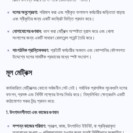
রিটার্ন উৎপন্ন করবে তা সম্পর্কে ডেটা-চালিত স্পষ্টতা।
দলের অনুপ্রেরণা:
পরিমাপ করা এবং স্বীকৃত ফলাফল কর্মচারীর জড়িততা বাড়ায়
এবং স্বীকৃতির জন্য একটি কংক্রিট ভিত্তি প্রদান করে।
যোগাযোগের গুণমান:
ভাগ করা মেট্রিক্স অস্পষ্টতা হ্রাস করে এবং খোলা
সংলাপের জন্য একটি সাধারণ রেফারেন্স পয়েন্ট তৈরি করে।
সাংগঠনিক প্রান্তিককরণ:
প্রতিটি কর্মচারীর অবদান এবং কোম্পানির কৌশলগত
উদ্দেশ্যে দলের সামষ্টিক প্রভাবের মধ্যে স্পষ্ট সংযোগ।
মূল মেট্রিক্স
কার্যকারিতা মেট্রিক্সের কোনো সর্বজনীন সেট নেই। সর্বাধিক প্রাসঙ্গিক সূচকগুলি দলের
ফাংশন, প্রসঙ্গ এবং নির্দিষ্ট লক্ষ্যের উপর নির্ভর করে। নিম্নলিখিত ক্ষেত্রগুলি একটি
কাঠামোগত শুরুর বিন্দু প্রদান করে:
1. উৎপাদনশীলতা এবং কাজের গুণমান
সম্পন্ন কাজের পরিমাণ:
প্রকল্প, কাজ, উৎপাদিত ইউনিট, বা প্রক্রিয়াকৃত
অনুরোধের সংখ্যা — পরিমাপযোগ্য হওয়ার জন্য যথেষ্ট নির্দিষ্টভাবে সংজ্ঞায়িত।