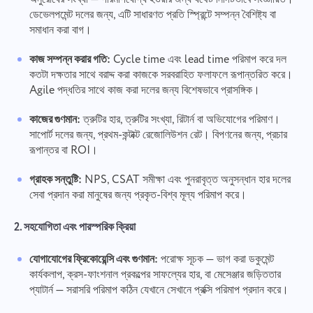
ডেভেলপমেন্ট দলের জন্য, এটি সাধারণত প্রতি স্প্রিন্টে সম্পন্ন বৈশিষ্ট্য বা
সমাধান করা বাগ।
কাজ সম্পন্ন করার গতি:
Cycle time এবং lead time পরিমাপ করে দল
কতটা দক্ষতার সাথে বরাদ্দ করা কাজকে সরবরাহিত ফলাফলে রূপান্তরিত করে।
Agile পদ্ধতির সাথে কাজ করা দলের জন্য বিশেষভাবে প্রাসঙ্গিক।
কাজের গুণমান:
ত্রুটির হার, ত্রুটির সংখ্যা, রিটার্ন বা অভিযোগের পরিমাণ।
সাপোর্ট দলের জন্য, প্রথম-কন্টাক্ট রেজোলিউশন রেট। বিপণনের জন্য, প্রচার
রূপান্তর বা ROI।
গ্রাহক সন্তুষ্টি:
NPS, CSAT সমীক্ষা এবং পুনরাবৃত্ত অনুসন্ধান হার দলের
সেবা প্রদান করা মানুষের জন্য প্রকৃত-বিশ্ব মূল্য পরিমাপ করে।
2. সহযোগিতা এবং পারস্পরিক ক্রিয়া
যোগাযোগের ফ্রিকোয়েন্সি এবং গুণমান:
পরোক্ষ সূচক — ভাগ করা ডকুমেন্ট
কার্যকলাপ, ক্রস-ফাংশনাল প্রকল্পের সাফল্যের হার, বা মেসেঞ্জার জড়িততার
প্যাটার্ন — সরাসরি পরিমাপ কঠিন যেখানে সেখানে প্রক্সি পরিমাপ প্রদান করে।