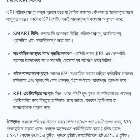
1. দলের KPI সেট করা
KPI পরিমাপযোগ্য লক্ষ্য প্রদান করে যা দৈনিক কাজকে কৌশলগত উদ্দেশ্যের সাথে
সংযুক্ত করে। কার্যকর KPI সেটিং একটি সামঞ্জস্যপূর্ণ কাঠামো অনুসরণ করে:
SMART নীতি:
লক্ষ্যগুলি অবশ্যই নির্দিষ্ট, পরিমাপযোগ্য, অর্জনযোগ্য,
প্রাসঙ্গিক এবং সময়সীমাবদ্ধ হতে হবে।
সাংগঠনিক লক্ষ্যের সাথে প্রান্তিককরণ:
প্রতিটি দলের KPI-এর কোম্পানি-
স্তরের উদ্দেশ্যের সাথে সরাসরি, ট্রেসযোগ্য সংযোগ থাকা উচিত।
গঠনে দলের অংশগ্রহণ:
তাদের KPI সংজ্ঞায়িত করতে জড়িত কর্মচারীরা উচ্চতর
মালিকানা এবং সূচকগুলি কেন গুরুত্বপূর্ণ তা স্পষ্টতর বোঝাপড়া প্রদর্শন করে।
KPI-এর নিয়ন্ত্রিত সংখ্যা:
তিন থেকে পাঁচটি মূল সূচক যা সত্যিকারের সাফল্য
প্রতিফলিত করে বিস্তৃত তালিকার চেয়ে ভালো ফোকাস তৈরি করে যা
মনোযোগকে পাতলা করে।
উদাহরণ:
গ্রাহক পরিষেবা উন্নত করার উপর ফোকাস করা একটি দলের জন্য, KPI
একটি বাগ রিপোর্ট
অন্তর্ভুক্ত করতে পারে: গ্রাহক অনুসন্ধান প্রতিক্রিয়ার সময় 1 ঘন্টায় হ্রাস;
আমাদের সাথে যোগাযোগ করুন
CSAT স্কোর 90% এ বৃদ্ধি; প্রথম-কন্টাক্ট রেজোলিউশন রেট 85% এ বৃদ্ধি।
আপনার বৈশিষ্ট্য প্রস্তাব করুন