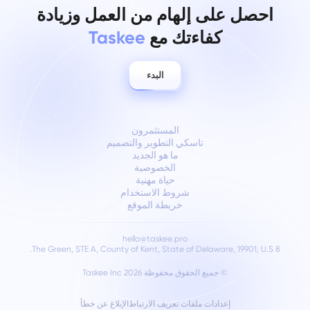
احصل على إلهام من العمل وزيادة
كفاءتك مع
Taskee
البدء
المستثمرون
تاسكي التطوير والتصميم
ما هو الجديد
الخصوصية
حياة مهنية
شروط الاستخدام
خريطة الموقع
hello@taskee.pro
8 The Green, STE A, County of Kent, State of Delaware, 19901, U.S.
©
جميع الحقوق محفوظة 2026 Taskee Inc
إعدادات ملفات تعريف الارتباط
الإبلاغ عن خطأ