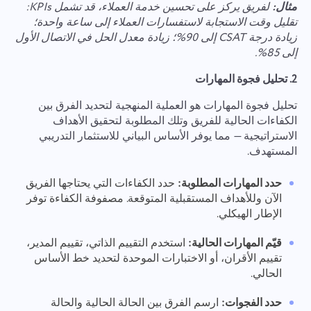
مثال:
لفريق يركز على تحسين خدمة العملاء، قد تشمل KPIs:
تقليل وقت الاستجابة لاستفسارات العملاء إلى ساعة واحدة؛
اتصل بنا
الإبلاغ عن خطأ
زيادة درجة CSAT إلى 90%؛ زيادة معدل الحل في الاتصال الأول
اقترح ميزتك
إلى 85%.
الإبلاغ عن خطأ في الترجمة
يرجى وصف المشكلة التي واجهتها بالتفصيل ، وتقديم
معلومات محددة ، ولا تتردد في إرفاق أي ملفات ذات
قدم وصفًا للمشكلة جنبا إلى جنب مع الخيار الصحيح
2. تحليل فجوة المهارات
اسم
صلة. تساعدنا مشاركتك النشطة على تحسين تجربة
المستخدم ، وضمان خدمة أفضل للجميع.
الميزة
تحليل فجوة المهارات هو العملية المنهجية لتحديد الفرق بين
الكفاءات الحالية للفريق وتلك المطلوبة لتحقيق الأهداف
رقم التليفون
الاستراتيجية — مما يوفر الأساس البياني للاستثمار التدريبي
المستهدف.
كيف يعمل
Your message has been sent
شكرًا لأنك جزء من Taskee
البريد الإلكتروني
حدد المهارات المطلوبة:
حدد الكفاءات التي يحتاجها الفريق
successfully
تحميل الملفات
الآن وللأهداف المستقبلية المتوقعة. مصفوفة الكفاءة توفر
سنتعرف عليه بالتأكيد وسنحاول تنفيذه في المنتج.
الإطار الهيكلي.
تصفح الملفات
أو سحب وإسقاط
تساعدنا في التحسن كل يوم!
We will contact you soon
رسالتك
بالنقر على الزر، تؤكد موافقتك على معالجة
تصفح الملفات
أو سحب وإسقاط
قيّم المهارات الحالية:
استخدم التقييم الذاتي، تقييم المدير،
البيانات الشخصية.
تقييم الأقران، أو الاختبارات الموحدة لتحديد خط الأساس
إرسال
اقترح
الحالي.
إرسال
إرسال
بالنقر على زر "إرسال"، فإنك توافق على معالجة بياناتك
حدد الفجوات:
ارسم الفرق بين الحالة الحالية والحالة
الشخصية وفقًا للوثيقة التالية:
سياسة الخصوصية.