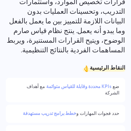
قرارات تخصيص الموارد، واستثمارات
Español
التدريب، وتحسينات العمليات بدون
البيانات اللازمة للتمييز بين ما يعمل بالفعل
Français
التقارير
وما يبدو أنه يعمل. ينتج نظام قياس صارم
توزيع الموارد باستخدام تقارير الوقت المستغرق لكل مشروع
עברית
الوضوح، ويتيح القرارات المستنيرة، ويربط
المساهمات الفردية بالنتائج التنظيمية.
हिन्दी
لوحة كانبان
إدارة المهام على لوحة كانبان، تصفية المهام وتوسيع اللوحة
Italiano
الخاصة بك
النقاط الرئيسية
中文 (中国)
إدارة المشاريع
ضع
KPIs محددة وقابلة للقياس متوائمة
مع أهداف
الشركة
Kiswahili
إدارة معلومات المشروع (الحالات/العلامات) وأنشطة الفريق في
مكان واحد
Português
حدد فجوات المهارات و
خطط برامج تدريب مستهدفة
إدارة الشركة
Русский
قم بإنشاء شركة، ودعوة المستخدمين وتعيين الأدوار لتحسين