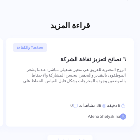
قراءة المزيد
30 يناير, 2026
Taskee والكفاءة
٦ نصائح لتعزيز ثقافة الشركة
الروح المعنوية للفريق هي متغير تشغيلي مباشر: عندما يشعر
الموظفون بالتقدير والتحفيز، تتحسن المشاركة والاحتفاظ
بالموظفين وجودة المخرجات بشكل قابل للقياس. الحفاظ على
الروح المعنوية العالية يتطلب إجراءات متعمدة ومتسقة عبر عدة
أبعاد — من كيفية تعزيز القيم والاعتراف بالأداء، إلى كيفية تنظيم
التواصل
8 دقيقة
38 مشاهدات
0
Alena Shelyakina
عرض جميع المنشورات