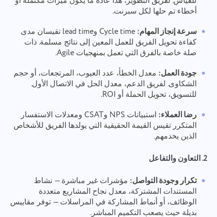
للقياس. لفريق التطوير، هذا عادة ما يكون ميزات مكتملة أو
أخطاء تم حلها لكل سبرنت.
سرعة إنجاز المهام:
Cycle time وlead time تقيسان مدى
كفاءة تحويل الفريق للعمل المعين إلى نتائج مسلمة. ذات
صلة خاصة بالفرق التي تعمل بمنهجيات Agile.
جودة العمل:
معدل الخطأ، عدد العيوب، المرتجعات، أو حجم
الشكاوى. لفريق الدعم، معدل الحل في الاتصال الأول.
للتسويق، تحويل الحملة أو ROI.
رضا العملاء:
استبيانات NPS وCSAT ومعدلات الاستفسار
المتكرر تقيس القيمة الحقيقية التي يولدها الفريق للأشخاص
الذين يخدمهم.
2. التعاون والتفاعل
تكرار وجودة التواصل:
مؤشرات غير مباشرة — نشاط
المستندات المشتركة، معدل نجاح المشاريع متعددة
الوظائف، أو أنماط المشاركة في المراسلات — توفر مقاييس
بديلة حيث يصعب التكميم المباشر.