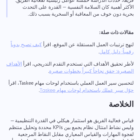
فريقاً، حددت الدراسة خمسة عوامل رئيسية لفعالية الفريق.
الأكثر أهمية كان السلامة النفسية — القدرة على التحدث
بحرية دون خوف من المعاقبة أو السخرية بسبب ذلك.
مقالات ذات صلة:
لنهج ترتيبات العمل المستقلة عن الموقع، اقرأ
كيف تصبح بدوياً
.
رقمياً: دليل كامل
لأطر تحقيق الأهداف التي تستخدم التقدم التدريجي، اقرأ
الأهداف
.
الصغيرة: حقق نجاحاً كبيراً بخطوات صغيرة
لتحسين سير العمل العملي باستخدام لوحات مهام Taskee، اقرأ
.
حوّل سير عملك باستخدام لوحات مهام Taskee
الخلاصة
قياس فعالية الفريق هو استثمار هيكلي في القدرة التنظيمية —
وليس نشاط امتثال. نظام يجمع بين KPIs محددة وتحليل منتظم
لفجوة المهارات والقياس المعياري مقابل النقاط المرجعية