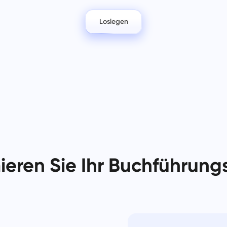
Bewahren Sie Ihre juristischen
Weniger Chaos, mehr Kreativitä
Dokumente, Fristen und Ihr Team
Einfache Design-Workflows.
an einem sicheren Arbeitsplatz auf.
Loslegen
Alle Lösungen anzeigen
ieren Sie Ihr Buchführung