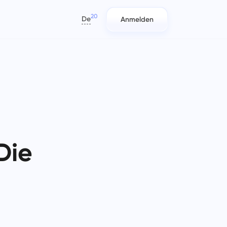
20
De
Anmelden
العربية
Azərbaycan
日本語
Berichte
IT-Teams
Bahasa Indonesia
ten
Verteilen Sie Ressourcen mithilfe
Planen, verfolgen und mühelos
বাংলা
en
von Berichten über die auf jedes
zusammenarbeiten.
Sie
Projekt aufgewendete Zeit.
Deutsch
English
Die
Unternehmensverwaltung
Marketingteams
Español
nen
Erstellen Sie ein Unternehmen,
Planen, zusammenarbeiten und
Français
 an
s
laden Sie Benutzer ein und weisen
Kampagnen mühelos ausführen
עברית
Sie Rollen zu, um die Teamarbeit zu
mit einem zentralisierten
optimieren.
Arbeitsplatz für Ihr
हिन्दी
Marketingteam.
Italiano
Engineering