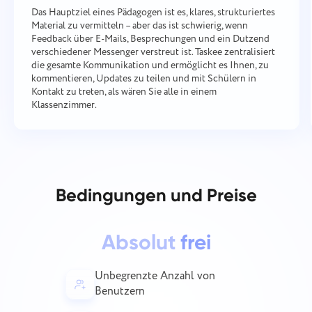
Das Hauptziel eines Pädagogen ist es, klares, strukturiertes
Material zu vermitteln – aber das ist schwierig, wenn
Feedback über E-Mails, Besprechungen und ein Dutzend
verschiedener Messenger verstreut ist. Taskee zentralisiert
die gesamte Kommunikation und ermöglicht es Ihnen, zu
kommentieren, Updates zu teilen und mit Schülern in
Kontakt zu treten, als wären Sie alle in einem
Klassenzimmer.
Einen Fehler melden
Mit uns in Verbindung treten
Einen Übersetzungsfehler
Schlagen Sie Ihre Funktion vor
Bitte beschreiben Sie das Problem, auf das Sie
melden
gestoßen sind, detailliert und mit spezifischen
Informationen und fügen Sie alle relevanten
Geben Sie eine Beschreibung des Problems
Name
Dateien bei. Ihre aktive Beteiligung hilft uns, die
zusammen mit der richtigen Option an
Funktion
Benutzererfahrung zu verbessern und einen
Bedingungen und Preise
besseren Service für alle zu gewährleisten.
Telefonische Nummer
Wie es funktioniert
Danke, dass Sie Teil von Taskee
Absolut
frei
Your message has been sent
sind
Email
successfully
Unbegrenzte Anzahl von
Dateien hochladen
Wir werden uns damit auf jeden Fall vertraut
Benutzern
machen und versuchen, es in das Produkt zu
Ihre Nachricht
We will contact you soon