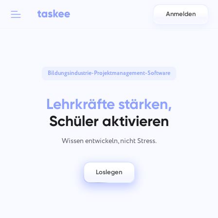
Anmelden
Back to menu
Back to menu
العربية
Für Teams
Bildungsindustrie-Projektmanagement-Software
Taskee-Funktionen
Azərbaycan
Erfahren Sie mehr über 7 mehr inspirierende Funktionen
Lehrkräfte stärken,
Branchen
日本語
Alle Funktionen anzeigen
Schüler aktivieren
Bahasa Indonesia
Unternehmenstyp
Wissen entwickeln, nicht Stress.
বাংলা
Tracking-Zeit
Verfolgen Sie die Aufgabenzeit, überwachen Sie Kollegen
Loslegen
Deutsch
und fügen Sie manuell Zeit hinzu
English
Aufgaben