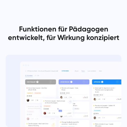
Español
Erstellen Sie eine Aufgabe, arbeiten Sie mit Kollegen daran
und schließen Sie sie ab, wenn sie erledigt ist.
Français
Funktionen für Pädagogen
Berichte
עברית
entwickelt, für Wirkung konzipiert
Verteilen Sie Ressourcen mithilfe von Berichten über die
auf jedes Projekt aufgewendete Zeit.
हिन्दी
Italiano
Kanban-Board
Verwalten Sie Aufgaben auf dem Kanban-Board, filtern Sie
中文 (中国)
Aufgaben und erweitern Sie Ihr Board.
Kiswahili
Projektmanagement
Português
Verwalten Sie Projektinformationen (Status/Tags) und
Teamaktivitäten an einem Ort.
Русский