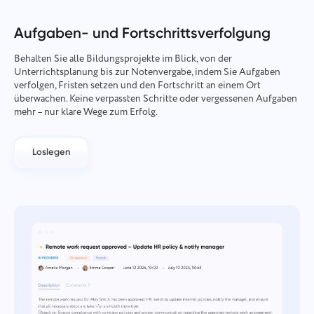
Unternehmensverwaltung
Oʻzbek
Aufgaben- und Fortschrittsverfolgung
Erstellen Sie ein Unternehmen, laden Sie Benutzer ein und
weisen Sie Rollen zu, um die Teamarbeit zu optimieren.
ไทย
Behalten Sie alle Bildungsprojekte im Blick, von der
Unterrichtsplanung bis zur Notenvergabe, indem Sie Aufgaben
verfolgen, Fristen setzen und den Fortschritt an einem Ort
Türkçe
überwachen. Keine verpassten Schritte oder vergessenen Aufgaben
mehr – nur klare Wege zum Erfolg.
Tiếng Việt
Loslegen