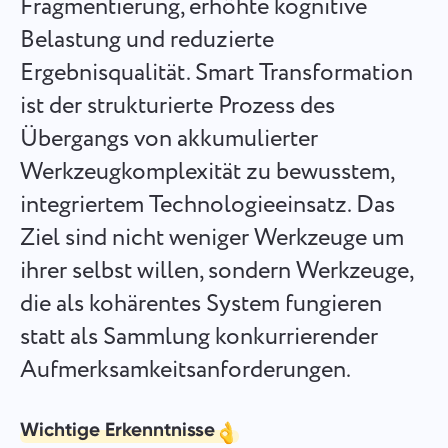
Fragmentierung, erhöhte kognitive
Español
Erstellen Sie eine Aufgabe, arbeiten Sie mit Kollegen daran
Belastung und reduzierte
und schließen Sie sie ab, wenn sie erledigt ist.
Ergebnisqualität. Smart Transformation
Français
ist der strukturierte Prozess des
Berichte
עברית
Übergangs von akkumulierter
Verteilen Sie Ressourcen mithilfe von Berichten über die
auf jedes Projekt aufgewendete Zeit.
Werkzeugkomplexität zu bewusstem,
हिन्दी
integriertem Technologieeinsatz. Das
Italiano
Kanban-Board
Ziel sind nicht weniger Werkzeuge um
Verwalten Sie Aufgaben auf dem Kanban-Board, filtern Sie
ihrer selbst willen, sondern Werkzeuge,
中文 (中国)
Aufgaben und erweitern Sie Ihr Board.
die als kohärentes System fungieren
Kiswahili
statt als Sammlung konkurrierender
Projektmanagement
Aufmerksamkeitsanforderungen.
Português
Verwalten Sie Projektinformationen (Status/Tags) und
Teamaktivitäten an einem Ort.
Русский
Wichtige Erkenntnisse