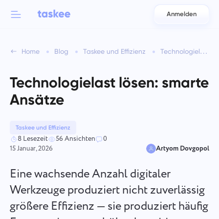
Anmelden
Back to menu
Back to menu
Home
Blog
Taskee und Effizienz
Technologielast lösen: smarte Ansätze
العربية
Für Teams
Taskee-Funktionen
Technologielast lösen: smarte
Azərbaycan
Erfahren Sie mehr über 7 mehr inspirierende Funktionen
Ansätze
Branchen
日本語
Alle Funktionen anzeigen
Bahasa Indonesia
Taskee und Effizienz
Unternehmenstyp
8 Lesezeit
56 Ansichten
0
15 Januar, 2026
Artyom Dovgopol
বাংলা
Tracking-Zeit
Verfolgen Sie die Aufgabenzeit, überwachen Sie Kollegen
Eine wachsende Anzahl digitaler
Deutsch
und fügen Sie manuell Zeit hinzu
Werkzeuge produziert nicht zuverlässig
größere Effizienz — sie produziert häufig
English
Aufgaben