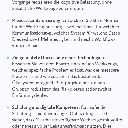
Einen Übersetzungsfehler
Vorgänge reduzieren die kognitive Belastung, ohne
Schlagen Sie Ihre Funktion vor
Bitte beschreiben Sie das Problem, auf das Sie
melden
zusätzliche Werkzeuge zu erfordern.
gestoßen sind, detailliert und mit spezifischen
Informationen und fügen Sie alle relevanten
Geben Sie eine Beschreibung des Problems
Name
Prozessstandardisierung:
entwickeln Sie klare Normen
Dateien bei. Ihre aktive Beteiligung hilft uns, die
zusammen mit der richtigen Option an
Funktion
Benutzererfahrung zu verbessern und einen
für die Werkzeugnutzung — welcher Kanal für welchen
besseren Service für alle zu gewährleisten.
Kommunikationstyp, welches System für welche Daten.
Telefonische Nummer
Dies reduziert Mehrdeutigkeit und macht Workflows
Wie es funktioniert
Danke, dass Sie Teil von Taskee
vorhersehbar.
Your message has been sent
sind
Email
Zielgerichtete Übernahme neuer Technologien:
successfully
Dateien hochladen
bewerten Sie vor dem Erwerb eines neuen Werkzeugs,
Wir werden uns damit auf jeden Fall vertraut
welches spezifische Problem es löst, was der messbare
machen und versuchen, es in das Produkt zu
Ihre Nachricht
We will contact you soon
Nutzen ist und wie es sich in das bestehende
integrieren. Sie helfen uns, jeden Tag besser zu
Durch Klicken auf den Button bestätigen Sie
Dateien durchsuchen
oder ziehen und ablegen
werden!
Ökosystem integriert. Pilotprojekte mit kleinen
Ihre Zustimmung zur Verarbeitung von
Dateien durchsuchen
oder ziehen und ablegen
Gruppen reduzieren das Risiko organisationsweiter
personenbezogene Daten.
Senden
Einführungsfehler.
Vorschlagen
Senden
Durch Klicken auf die Schaltfläche „Senden" stimmen
Sie der Verarbeitung Ihrer personenbezogenen Daten
Schulung und digitale Kompetenz:
fortlaufende
Senden
gemäß den
Datenschutzbestimmungen.
Schulung — nicht einmaliges Onboarding — stellt
sicher, dass Mitarbeiter verfügbare Werkzeuge mit voller
oder nahezu voller Leistungsfähigkeit nutzen. Dies