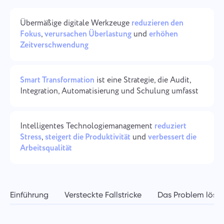
Unternehmensverwaltung
Oʻzbek
Übermäßige digitale Werkzeuge
reduzieren den
Erstellen Sie ein Unternehmen, laden Sie Benutzer ein und
Fokus
,
verursachen Überlastung
und
erhöhen
weisen Sie Rollen zu, um die Teamarbeit zu optimieren.
ไทย
Zeitverschwendung
Türkçe
Smart Transformation
ist eine Strategie, die Audit,
Tiếng Việt
Integration, Automatisierung und Schulung umfasst
Intelligentes Technologiemanagement
reduziert
Stress
,
steigert die Produktivität
und
verbessert die
Arbeitsqualität
Einführung
Versteckte Fallstricke
Das Problem löse