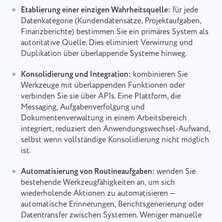
Etablierung einer einzigen Wahrheitsquelle:
für jede
Datenkategorie (Kundendatensätze, Projektaufgaben,
Finanzberichte) bestimmen Sie ein primäres System als
autoritative Quelle. Dies eliminiert Verwirrung und
Duplikation über überlappende Systeme hinweg.
Konsolidierung und Integration:
kombinieren Sie
Werkzeuge mit überlappenden Funktionen oder
verbinden Sie sie über APIs. Eine Plattform, die
Messaging, Aufgabenverfolgung und
Dokumentenverwaltung in einem Arbeitsbereich
integriert, reduziert den Anwendungswechsel-Aufwand,
selbst wenn vollständige Konsolidierung nicht möglich
ist.
Automatisierung von Routineaufgaben:
wenden Sie
bestehende Werkzeugfähigkeiten an, um sich
wiederholende Aktionen zu automatisieren —
automatische Erinnerungen, Berichtsgenerierung oder
Einen Fehler melden
Mit uns in Verbindung treten
Datentransfer zwischen Systemen. Weniger manuelle