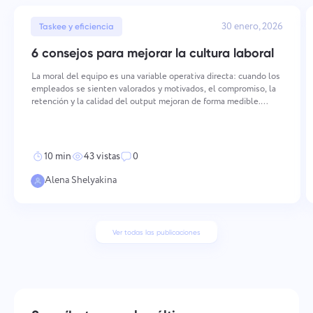
30 enero, 2026
Taskee y eficiencia
6 consejos para mejorar la cultura laboral
La moral del equipo es una variable operativa directa: cuando los
empleados se sienten valorados y motivados, el compromiso, la
retención y la calidad del output mejoran de forma medible.
Mantener una moral alta requiere acciones deliberadas y
consistentes en múltiples dimensiones — desde cómo
10 min
43 vistas
0
Alena Shelyakina
Ver todas las publicaciones