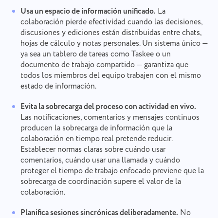
Gracias por ser parte de Taskee
Your message has been sent
Email
Usa un espacio de información unificado.
La
successfully
Subir archivos
colaboración pierde efectividad cuando las decisiones,
Definitivamente nos familiarizaremos con ello y
discusiones y ediciones están distribuidas entre chats,
trataremos de implementarlo en el producto. ¡Nos
Tu mensaje
We will contact you soon
ayudas a mejorar cada día!
hojas de cálculo y notas personales. Un sistema único —
Al hacer clic en el botón, confirmas tu
Examinar archivos
o arrastra y suelta
ya sea un tablero de tareas como Taskee o un
consentimiento para el procesamiento de
Examinar archivos
o arrastra y suelta
documento de trabajo compartido — garantiza que
datos personales.
Enviar
todos los miembros del equipo trabajen con el mismo
Sugerir
estado de información.
Enviar
Al hacer clic en el botón "Enviar", acepta el
tratamiento de sus datos personales de acuerdo
Enviar
con la
Política de privacidad.
Evita la sobrecarga del proceso con actividad en vivo.
Las notificaciones, comentarios y mensajes continuos
producen la sobrecarga de información que la
colaboración en tiempo real pretende reducir.
Establecer normas claras sobre cuándo usar
comentarios, cuándo usar una llamada y cuándo
proteger el tiempo de trabajo enfocado previene que la
sobrecarga de coordinación supere el valor de la
colaboración.
Planifica sesiones sincrónicas deliberadamente.
No