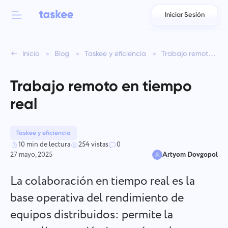
Iniciar Sesión
Back to menu
Back to menu
Inicio
Blog
Taskee y eficiencia
Trabajo remoto en tiempo real
العربية
Para equipos
Funciones de Taskee
Trabajo remoto en tiempo
Azərbaycan
Conozca sobre 7 más características inspiradoras
real
Industrias
日本語
Ver todas las funciones
Bahasa Indonesia
Taskee y eficiencia
Tipo de empresa
10 min de lectura
254 vistas
0
27 mayo, 2025
Artyom Dovgopol
বাংলা
Tiempo de seguimiento
Rastrear el tiempo de las tareas, supervisar a los compañeros
La colaboración en tiempo real es la
Deutsch
y agregar tiempo manualmente.
base operativa del rendimiento de
equipos distribuidos: permite la
English
Tareas