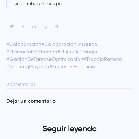
en el trabajo en equipo.
#Colaboración
#ColaboraciónEnEquipo
#EficienciaEnElTiempo
#FlujosDeTrabajo
#GestiónDeTareas
#Optimización
#TrabajoRemoto
#TrackingProyecto
#TrucosDeEficiencia
0 comentarios
Dejar un comentario
Seguir leyendo