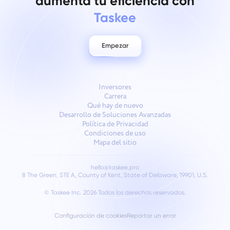
aumenta tu eficiencia con
Taskee
Empezar
Inversores
Carrera
Qué hay de nuevo
Desarrollo de Soluciones Avanzadas
Política de Privacidad
Condiciones de uso
Mapa del sitio
hello@taskee.pro
8 The Green, STE A, County of Kent, State of Delaware, 19901, U.S.
© Taskee Inc. 2026
Todos los derechos reservados.
Configuración de cookies
Reportar un error