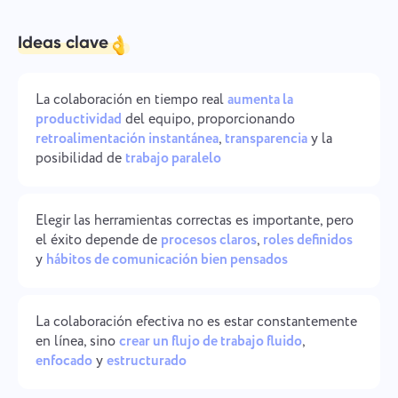
Gestión de la empresa
Oʻzbek
Ideas clave
Cree una empresa, invite usuarios y asigne roles para
optimizar el trabajo en equipo.
ไทย
La colaboración en tiempo real
aumenta la
Türkçe
productividad
del equipo, proporcionando
retroalimentación instantánea
,
transparencia
y la
Tiếng Việt
posibilidad de
trabajo paralelo
Elegir las herramientas correctas es importante, pero
el éxito depende de
procesos claros
,
roles definidos
y
hábitos de comunicación bien pensados
La colaboración efectiva no es estar constantemente
en línea, sino
crear un flujo de trabajo fluido
,
enfocado
y
estructurado