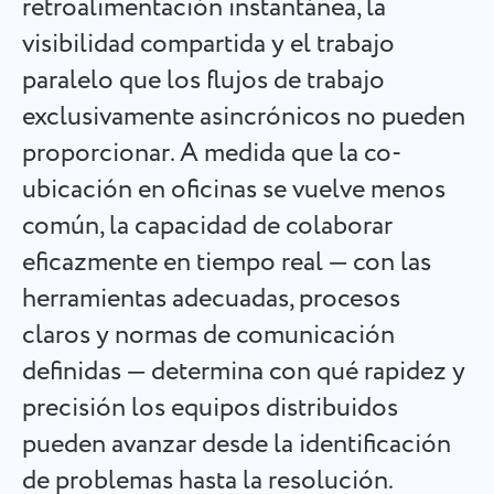
retroalimentación instantánea, la
Español
Cree una tarea, trabaje con compañeros y ciérrela cuando
visibilidad compartida y el trabajo
esté completa
paralelo que los flujos de trabajo
Français
exclusivamente asincrónicos no pueden
Informes
עברית
proporcionar. A medida que la co-
Distribuya recursos usando informes sobre el tiempo
dedicado a cada proyecto
ubicación en oficinas se vuelve menos
हिन्दी
común, la capacidad de colaborar
Italiano
Tablero Kanban
eficazmente en tiempo real — con las
Gestione las tareas en el tablero Kanban, filtre tareas y
herramientas adecuadas, procesos
中文 (中国)
amplíe su tablero.
claros y normas de comunicación
Kiswahili
definidas — determina con qué rapidez y
Gestión de proyectos
precisión los equipos distribuidos
Português
Administre la información del proyecto (estados/etiquetas)
pueden avanzar desde la identificación
y la actividad del equipo en un solo lugar.
Русский
de problemas hasta la resolución.