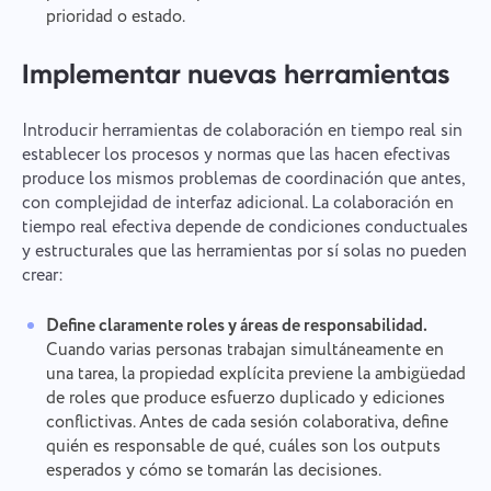
prioridad o estado.
Implementar nuevas herramientas
Introducir herramientas de colaboración en tiempo real sin
establecer los procesos y normas que las hacen efectivas
produce los mismos problemas de coordinación que antes,
con complejidad de interfaz adicional. La colaboración en
tiempo real efectiva depende de condiciones conductuales
y estructurales que las herramientas por sí solas no pueden
Informar de un error
Contacta con nosotros
crear:
Informar de un error de
Sugerir tu función
Por favor, describe detalladamente el problema
Define claramente roles y áreas de responsabilidad.
traducción
que has encontrado, proporcionando información
Cuando varias personas trabajan simultáneamente en
específica, y no dudes en adjuntar cualquier
Proporciona una descripción del problema junto
Nombre
una tarea, la propiedad explícita previene la ambigüedad
archivo relevante. Tu participación activa nos
con la opción correcta
Función
ayuda a mejorar la experiencia del usuario,
de roles que produce esfuerzo duplicado y ediciones
garantizando un mejor servicio para todos.
conflictivas. Antes de cada sesión colaborativa, define
Número de teléfono
quién es responsable de qué, cuáles son los outputs
Cómo funciona
esperados y cómo se tomarán las decisiones.