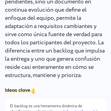
pendientes, sino un documento en
Español
Cree una tarea, trabaje con compañeros y ciérrela cuando
continua evolución que define el
esté completa
enfoque del equipo, permite la
Français
adaptación a requisitos cambiantes y
Informes
עברית
sirve como única fuente de verdad para
Distribuya recursos usando informes sobre el tiempo
dedicado a cada proyecto
todos los participantes del proyecto. La
हिन्दी
diferencia entre un backlog que impulsa
Italiano
Tablero Kanban
la entrega y uno que genera confusión
Gestione las tareas en el tablero Kanban, filtre tareas y
reside casi enteramente en cómo se
中文 (中国)
amplíe su tablero.
estructura, mantiene y prioriza.
Kiswahili
Gestión de proyectos
Ideas clave
Português
Administre la información del proyecto (estados/etiquetas)
y la actividad del equipo en un solo lugar.
Русский
El backlog es una herramienta dinámica de