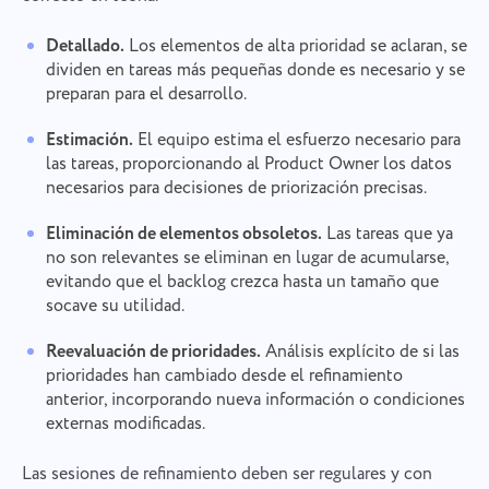
Gracias por ser parte de Taskee
Your message has been sent
Email
Detallado.
Los elementos de alta prioridad se aclaran, se
successfully
Subir archivos
dividen en tareas más pequeñas donde es necesario y se
Definitivamente nos familiarizaremos con ello y
trataremos de implementarlo en el producto. ¡Nos
preparan para el desarrollo.
Tu mensaje
We will contact you soon
ayudas a mejorar cada día!
Al hacer clic en el botón, confirmas tu
Examinar archivos
o arrastra y suelta
Estimación.
El equipo estima el esfuerzo necesario para
consentimiento para el procesamiento de
Examinar archivos
o arrastra y suelta
las tareas, proporcionando al Product Owner los datos
datos personales.
Enviar
necesarios para decisiones de priorización precisas.
Sugerir
Enviar
Al hacer clic en el botón "Enviar", acepta el
tratamiento de sus datos personales de acuerdo
Eliminación de elementos obsoletos.
Las tareas que ya
Enviar
con la
Política de privacidad.
no son relevantes se eliminan en lugar de acumularse,
evitando que el backlog crezca hasta un tamaño que
socave su utilidad.
Reevaluación de prioridades.
Análisis explícito de si las
prioridades han cambiado desde el refinamiento
anterior, incorporando nueva información o condiciones
externas modificadas.
Las sesiones de refinamiento deben ser regulares y con