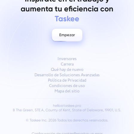
aumenta tu eficiencia con
Taskee
Empezar
Inversores
Carrera
Qué hay de nuevo
Desarrollo de Soluciones Avanzadas
Política de Privacidad
Condiciones de uso
Mapa del sitio
hello@taskee.pro
8 The Green, STE A, County of Kent, State of Delaware, 19901, U.S.
© Taskee Inc. 2026
Todos los derechos reservados.
Configuración de cookies
Reportar un error