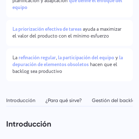
planificación y adaptación
que define el enfoque del
Gestión de la empresa
equipo
Oʻzbek
Cree una empresa, invite usuarios y asigne roles para
optimizar el trabajo en equipo.
ไทย
La priorización efectiva de tareas
ayuda a maximizar
el valor del producto con el mínimo esfuerzo
Türkçe
Tiếng Việt
La
refinación regular
,
la participación del equipo
y
la
depuración de elementos obsoletos
hacen que el
backlog sea productivo
Introducción
¿Para qué sirve?
Gestión del backlog
Introducción