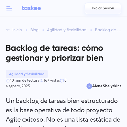
Iniciar Sesión
Back to menu
Back to menu
Inicio
Blog
Agilidad y flexibilidad
Backlog de tareas: cómo gestionar y priorizar bien
العربية
Para equipos
Funciones de Taskee
Backlog de tareas: cómo
Azərbaycan
Conozca sobre 7 más características inspiradoras
gestionar y priorizar bien
Industrias
日本語
Ver todas las funciones
Bahasa Indonesia
Agilidad y flexibilidad
Tipo de empresa
10 min de lectura
167 vistas
0
4 agosto, 2025
Alena Shelyakina
বাংলা
Tiempo de seguimiento
Rastrear el tiempo de las tareas, supervisar a los compañeros
Un backlog de tareas bien estructurado
Deutsch
y agregar tiempo manualmente.
es la base operativa de todo proyecto
Agile exitoso. No es una lista estática de
English
Tareas