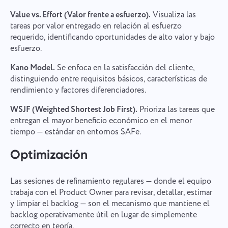
Value vs. Effort (Valor frente a esfuerzo).
Visualiza las
tareas por valor entregado en relación al esfuerzo
requerido, identificando oportunidades de alto valor y bajo
esfuerzo.
Kano Model.
Se enfoca en la satisfacción del cliente,
distinguiendo entre requisitos básicos, características de
rendimiento y factores diferenciadores.
WSJF (Weighted Shortest Job First).
Prioriza las tareas que
entregan el mayor beneficio económico en el menor
Informar de un error
tiempo — estándar en entornos SAFe.
Contacta con nosotros
Informar de un error de
Sugerir tu función
Optimización
Por favor, describe detalladamente el problema
traducción
que has encontrado, proporcionando información
específica, y no dudes en adjuntar cualquier
Proporciona una descripción del problema junto
Nombre
Las sesiones de refinamiento regulares — donde el equipo
archivo relevante. Tu participación activa nos
con la opción correcta
Función
ayuda a mejorar la experiencia del usuario,
trabaja con el Product Owner para revisar, detallar, estimar
garantizando un mejor servicio para todos.
y limpiar el backlog — son el mecanismo que mantiene el
Número de teléfono
backlog operativamente útil en lugar de simplemente
Cómo funciona
correcto en teoría.