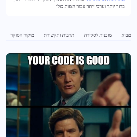
ברור יותר וערכי יותר עבור הצוות כולו
Oʻzbek
ไทย
מבוא
מוכנות לסקירה
תרבות ותקשורת
מיקוד הסוקר
כ
Türkçe
Tiếng Việt