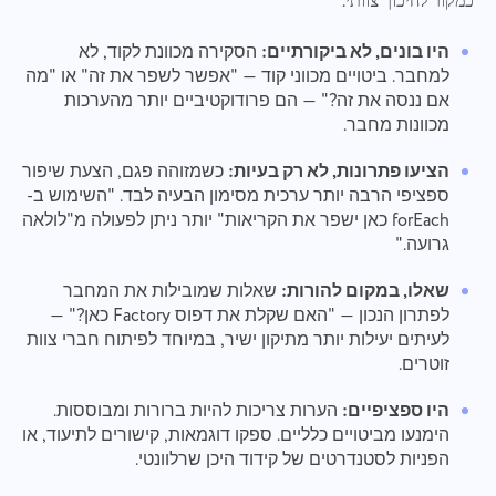
כמקור לחיכוך צוותי.
היו בונים, לא ביקורתיים:
הסקירה מכוונת לקוד, לא
למחבר. ביטויים מכווני קוד — "אפשר לשפר את זה" או "מה
אם ננסה את זה?" — הם פרודוקטיביים יותר מהערכות
מכוונות מחבר.
הציעו פתרונות, לא רק בעיות:
כשמזוהה פגם, הצעת שיפור
ספציפי הרבה יותר ערכית מסימון הבעיה לבד. "השימוש ב-
forEach כאן ישפר את הקריאות" יותר ניתן לפעולה מ"לולאה
גרועה."
שאלו, במקום להורות:
שאלות שמובילות את המחבר
לפתרון הנכון — "האם שקלת את דפוס Factory כאן?" —
לעיתים יעילות יותר מתיקון ישיר, במיוחד לפיתוח חברי צוות
זוטרים.
היו ספציפיים:
הערות צריכות להיות ברורות ומבוססות.
הימנעו מביטויים כלליים. ספקו דוגמאות, קישורים לתיעוד, או
הפניות לסטנדרטים של קידוד היכן שרלוונטי.