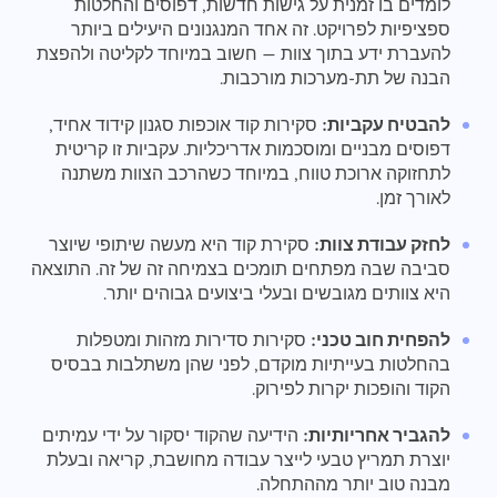
לומדים בו זמנית על גישות חדשות, דפוסים והחלטות
ספציפיות לפרויקט. זה אחד המנגנונים היעילים ביותר
להעברת ידע בתוך צוות — חשוב במיוחד לקליטה ולהפצת
הבנה של תת-מערכות מורכבות.
להבטיח עקביות:
סקירות קוד אוכפות סגנון קידוד אחיד,
דפוסים מבניים ומוסכמות אדריכליות. עקביות זו קריטית
לתחזוקה ארוכת טווח, במיוחד כשהרכב הצוות משתנה
לאורך זמן.
לחזק עבודת צוות:
סקירת קוד היא מעשה שיתופי שיוצר
סביבה שבה מפתחים תומכים בצמיחה זה של זה. התוצאה
היא צוותים מגובשים ובעלי ביצועים גבוהים יותר.
להפחית חוב טכני:
סקירות סדירות מזהות ומטפלות
בהחלטות בעייתיות מוקדם, לפני שהן משתלבות בבסיס
הקוד והופכות יקרות לפירוק.
להגביר אחריותיות:
הידיעה שהקוד יסקור על ידי עמיתים
יוצרת תמריץ טבעי לייצר עבודה מחושבת, קריאה ובעלת
מבנה טוב יותר מההתחלה.