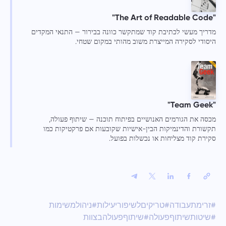
"The Art of Readable Code"
מדריך מעשי לכתיבת קוד שמתקשר כוונה בבירור — התנאי המקדים
היסודי לסקירה המייצרת משוב מהותי במקום שטחי.
"Team Geek"
מכסה את הגורמים האנושיים בפיתוח תוכנה — שיתוף פעולה,
תקשורת והדינמיקות הבין-אישיות שקובעות אם פרקטיקות כמו
סקירת קוד מצליחות או נכשלות בפועל.
#זרימתעבודה
#טריקיםלשיפוריעילות
#ניהולמשימות
#שיטותשיתוףפעולה
#שיתוףפעולהבצוות