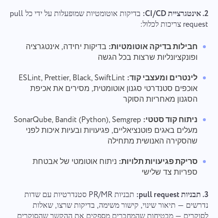
2. אינטגרציית CI/CD:
בדיקות אוטומטיות שמופעלות על ידי כל pull
request צריכות לכלול:
חבילות בדיקה אוטומטיות:
בדיקות יחידה, אינטגרציה
ופונקציונליות שרצות בכל הגשה
לינטרים ומעצבי קוד:
ESLint, Prettier, Black, SwiftLint
אוכפים סטנדרטי סגנון אוטומטית, מסירים את אכיפת
הסגנון מאחריות הסוקר
ניתוח קוד סטטי:
SonarQube, Bandit (Python), Semgrep
מעלים באגים פוטנציאליים, פגיעויות ובעיות איכות לפני
שהסקירה האנושית מתחילה
סריקת פגיעויות תלויות:
ניתוח אוטומטי של אבטחת
ספריות צד שלישי
3. תבניות pull request:
תבניות PR/MR סטנדרטיות עם שדות
נדרשים — תיאור שינוי, קישור משימה, בדיקות שרצו, שאלות
לסוקרים — מבטיחות שהמחברים מספקים את ההקשר שהסוקרים