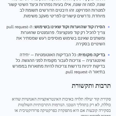
שונה, למה זה שונה, אילו בעיות נפתרות וכיצד השינוי קשור
למטרות הפרויקט. זהו היבטים הדורשים תשומת לב
מיוחדת. נדרשים קישורים לפריטי מעקב משימות.
הסירו קוד שהוערות וקוד שאינו בשימוש:
ה-pull request
צריך להכיל רק קוד פונקציונלי. פרגמנטים שהוערות
ומשתנים שאינם בשימוש מוסיפים רעש שמסתיר את
השינויים בסקירה.
בדיקה מקומית:
כל הבדיקות האוטומטיות — יחידה
ואינטגרציה — צריכות לעבור מקומית לפני ההגשה. כל
בדיקות ידניות נדרשות צריכות להיות מתוארות במפורש
בתיאור ה-pull request.
תרבות ותקשורת
סקירת קוד יעילה תלויה באיכות האינטראקציות האנושיות שהיא
כוללת, לא רק בתהליך הטכני. הנורמות התרבותיות השולטות
בסקירה קובעות אם היא מתפקדת כפרקטיקה פרודוקטיבית או