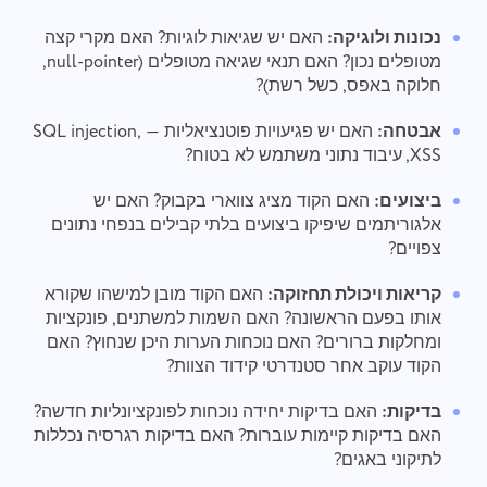
נכונות ולוגיקה:
האם יש שגיאות לוגיות? האם מקרי קצה
מטופלים נכון? האם תנאי שגיאה מטופלים (null-pointer,
חלוקה באפס, כשל רשת)?
אבטחה:
האם יש פגיעויות פוטנציאליות — SQL injection,
XSS, עיבוד נתוני משתמש לא בטוח?
ביצועים:
האם הקוד מציג צווארי בקבוק? האם יש
אלגוריתמים שיפיקו ביצועים בלתי קבילים בנפחי נתונים
צפויים?
קריאות ויכולת תחזוקה:
האם הקוד מובן למישהו שקורא
אותו בפעם הראשונה? האם השמות למשתנים, פונקציות
התחבר אלינו
דווח על באג
ומחלקות ברורים? האם נוכחות הערות היכן שנחוץ? האם
הצע את התכונה שלך
הקוד עוקב אחר סטנדרטי קידוד הצוות?
דווח על שגיאת תרגום
אנא תאר את הבעיה שנתקלת בפירוט, מתן מידע
ספציפי, ואל תהסס לצרף כל קבצים רלוונטיים.
ספק תיאור של הבעיה יחד עם האפשרות הנכונה
בדיקות:
האם בדיקות יחידה נוכחות לפונקציונליות חדשה?
שֵׁם
ההשתתפות הפעילה שלך עוזרת לנו לשפר את חווית
האם בדיקות קיימות עוברות? האם בדיקות רגרסיה נכללות
המשתמש ולהבטיח שירות טוב יותר לכולם.
תכונה
לתיקוני באגים?