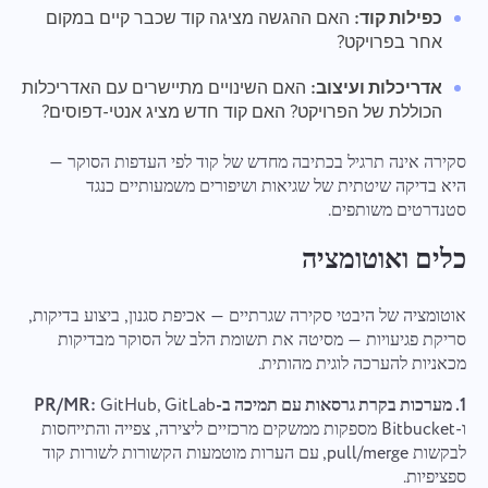
מספר טלפון
כפילות קוד:
האם ההגשה מציגה קוד שכבר קיים במקום
איך זה עובד
אחר בפרויקט?
Your message has been sent
תודה שהיית חלק מ-Taskee
אימייל
אדריכלות ועיצוב:
האם השינויים מתיישרים עם האדריכלות
successfully
העלאת קבצים
הכוללת של הפרויקט? האם קוד חדש מציג אנטי-דפוסים?
אנחנו בהחלט נלמד את זה וננסה ליישם את זה במוצר.
עיין בקבצים
או לגרור ושחרר
אתה עוזר לנו להשתפר כל יום!
We will contact you soon
ההודעה שלך
סקירה אינה תרגיל בכתיבה מחדש של קוד לפי העדפות הסוקר —
על ידי לחיצה על כפתור זה, אתה מאשר את הסכמתך
עיין בקבצים
או לגרור ושחרר
היא בדיקה שיטתית של שגיאות ושיפורים משמעותיים כנגד
לעיבוד
נתונים אישיים.
סטנדרטים משותפים.
לִשְׁלוֹחַ
הצע
שלח
כלים ואוטומציה
לִשְׁלוֹחַ
בלחיצה על כפתור "שלח", אתה מסכים לעיבוד הנתונים
האישיים שלך בהתאם למסמך הבא:
מדיניות הפרטיות.
אוטומציה של היבטי סקירה שגרתיים — אכיפת סגנון, ביצוע בדיקות,
סריקת פגיעויות — מסיטה את תשומת הלב של הסוקר מבדיקות
מכאניות להערכה לוגית מהותית.
1. מערכות בקרת גרסאות עם תמיכה ב-PR/MR:
GitHub, GitLab
ו-Bitbucket מספקות ממשקים מרכזיים ליצירה, צפייה והתייחסות
לבקשות pull/merge, עם הערות מוטמעות הקשורות לשורות קוד
ספציפיות.