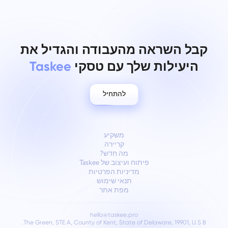
קבל השראה מהעבודה והגדיל את
היעילות שלך עם טסקי
Taskee
להתחיל
משקיע
קריירה
מה חדש?
פיתוח ועיצוב של Taskee
מדיניות הפרטיות
תנאי שימוש
מפת אתר
hello@taskee.pro
8 The Green, STE A, County of Kent, State of Delaware, 19901, U.S.