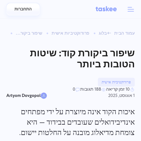
התחברות
Back to menu
Back to menu
עמוד הבית
בלוג
פרודוקטיביות אישית
שיפור ביקורת קוד: שיטות הטובות ביותר
العربية
לצוותים
מאפייני Taskee
שיפור ביקורת קוד: שיטות
Azərbaycan
למד על 7 תכונות מעוררות השראה נוספות
הטובות ביותר
תעשיות
日本語
הצג את כל המאפיינים
Bahasa Indonesia
פרודוקטיביות אישית
סוג חברה
10 זמן קריאה
188 תגובות
0
1 אוגוסט, 2025
Artyom Dovgopol
বাংলা
זמן מעקב
עקוב אחר זמן משימה, עקוב אחר עמיתים והוסף זמן באופן ידני
איכות הקוד אינה מיוצרת על ידי מפתחים
Deutsch
אינדיבידואלים שעובדים בבידוד — היא
צומחת מדיאלוג מובנה על החלטות יישום.
English
משימות
צור משימה, עבד עליה עם עמיתים וסגור אותה כשהיא מושלמת