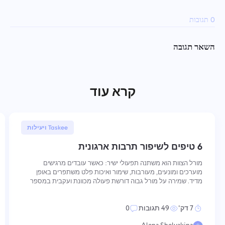
0 תגובות
השאר תגובה
קרא עוד
30 ינואר, 2026
Taskee ויעילות
6 טיפים לשיפור תרבות ארגונית
מורל הצוות הוא משתנה תפעולי ישיר: כאשר עובדים מרגישים
מוערכים ומונעים, מעורבות, שימור ואיכות פלט משתפרים באופן
מדיד. שמירה על מורל גבוה דורשת פעולה מכוונת ועקבית במספר
ממדים — מאיך שערכים מחוזקים וביצועים מוכרים, ועד איך
שתקשורת מובנית והתפתחות נתמכת. שש הפרקטיקות הבאות
7 דק'
49 תגובות
0
מטפלות בכל אחד מהממדים