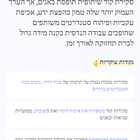
סקירת קוד שיתופית תופסת באגים, אך הערך
Español
העמוק יותר שלה טמון בהפצת ידע, אכיפת
עקביות ופיתוח סטנדרטים משותפים
Français
דוחות
שהופכים עבודה הנדסית בקנה מידה גדול
הפץ משאבים באמצעות דוחות על הזמן שהושקע בכל פרויקט
עברית
לברת תחזוקה לאורך זמן.
हिन्दी
לוח קנבן
נקודות עיקריות
נהל משימות על לוח קנבן, סנן משימות והרחב את הלוח שלך
Italiano
סקירות טובות נבנות על תרבות של
כבוד הדדי
,
משוב בונה
中文 (中国)
ניהול פרויקטים
ו
סטנדרטים ברורים
נהל מידע על פרויקט (סטטוסים/תגיות) ופעילות צוות במקום
Kiswahili
אחד
סקירות קוד
משפרות את איכות הקוד
ואת ה
יציבות
, ממזערות
Português
שגיאות ובאגים
ניהול חברה
Русский
צור חברה, הזמינו משתמשים והקצו תפקידים כדי לייעל עבודת
צוות
אוטומציה
ו
איטרציות
הופכות את תהליך הסקירה למהיר יותר,