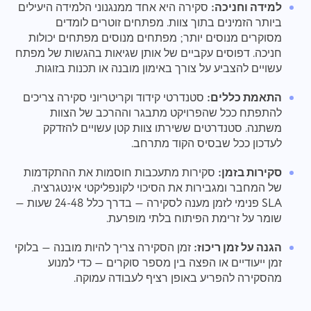
למידה וחניכה:
סקירה היא אחד ממנגנוני הלמידה היעילים
ביותר הזמינים בתוך צוות. מפתחים זוטרים לומדים
מסוקרים מנוסים יותר; מפתחים מנוסים מפתחים יכולות
חניכה. דפוסים עקביים של אותן שגיאות בהגשות של מפתח
עשויים להצביע על צורך באימון מובנה או תכנות בזוגות.
התאמת כללים:
סטנדרטי קידוד וקריטריוני סקירה צריכים
להתפתח ככל שהפרויקט מתבגר וההרכב של הצוות
משתנה. סטנדרטים ששירתו צוות קטן עשויים להזדקק
לעדכון ככל שבסיס הקוד מתרחב.
סקירות בזמן:
סקירות מתעכבות חוסמות את ההתקדמות
של המחבר ומגבירות את הסיכוי לקונפליקטי אינטגרציה.
SLA פנימי לזמן מענה לסקירה — בדרך כלל 24-48 שעות —
שומר על זרימת הפיתוח בלתי מופרעת.
הגנה על זמן ריכוז:
זמן הסקירה צריך להיות מובנה — בלוקי
זמן ייעודיים או הפצה בין מספר סוקרים — כדי למנוע
מהסקירה להפריע באופן רציף לעבודה עמוקה.