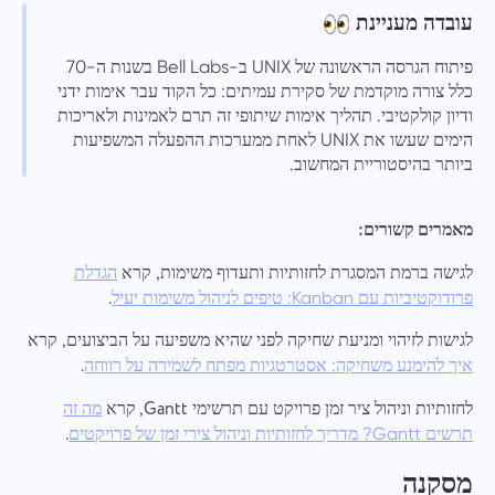
עובדה מעניינת
פיתוח הגרסה הראשונה של UNIX ב-Bell Labs בשנות ה-70
כלל צורה מוקדמת של סקירת עמיתים: כל הקוד עבר אימות ידני
ודיון קולקטיבי. תהליך אימות שיתופי זה תרם לאמינות ולאריכות
הימים שעשו את UNIX לאחת ממערכות ההפעלה המשפיעות
ביותר בהיסטוריית המחשוב.
מאמרים קשורים:
לגישה ברמת המסגרת לחזותיות ותעדוף משימות, קרא
הגדלת
.
פרודוקטיביות עם Kanban: טיפים לניהול משימות יעיל
לגישות לזיהוי ומניעת שחיקה לפני שהיא משפיעה על הביצועים, קרא
.
איך להימנע משחיקה: אסטרטגיות מפתח לשמירה על רווחה
לחזותיות וניהול ציר זמן פרויקט עם תרשימי Gantt, קרא
מה זה
.
תרשים Gantt? מדריך לחזותיות וניהול צירי זמן של פרויקטים
מסקנה