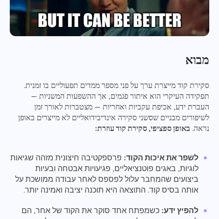
מבוא
סקירת קוד מייצרת ערך על פני מספר ממדים תפעוליים בו זמנית.
תפקידה העיקרי הוא איתור פגמים, אך ההשפעות המשניות —
העברת ידע, אכיפת עקביות ואחריות — מצטברות לאורך זמן
לשיפורים מבניים שסשני סקירה אינדיבידואליים לא מייצרים באופן
נראה.
באופן ספציפי, סקירת קוד עוזרת:
לשפר את איכות הקוד:
פרספקטיבה חיצונית מזהה שגיאות
לוגיות, באגים פוטנציאליים, פגיעויות אבטחה ובעיות
ביצועים שהמחבר עלול לפספס לאחר עבודה ממושכת על
אותה בסיס קוד. התוצאה היא תוכנה יציבה ואמינה יותר.
להפיץ ידע:
כשמפתח אחד סוקר את הקוד של אחר, הם