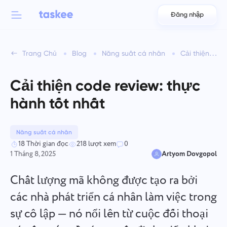
Đăng nhập
Back to menu
Back to menu
Trang Chủ
Blog
Năng suất cá nhân
Cải thiện code review: thực hành tốt nhất
العربية
Dành cho đội nhóm
Tính năng của Taskee
Cải thiện code review: thực
Azərbaycan
Tìm hiểu về 7 nhiều tính năng truyền cảm hứng hơn
hành tốt nhất
Ngành công nghiệp
日本語
Xem tất cả các tính năng
Bahasa Indonesia
Năng suất cá nhân
Loại hình công ty
18 Thời gian đọc
218 lượt xem
0
1 Tháng 8, 2025
Artyom Dovgopol
বাংলা
Thời gian theo dõi
Theo dõi thời gian nhiệm vụ, giám sát đồng nghiệp và thêm
Chất lượng mã không được tạo ra bởi
Deutsch
thời gian thủ công
các nhà phát triển cá nhân làm việc trong
sự cô lập — nó nổi lên từ cuộc đối thoại
English
Nhiệm vụ