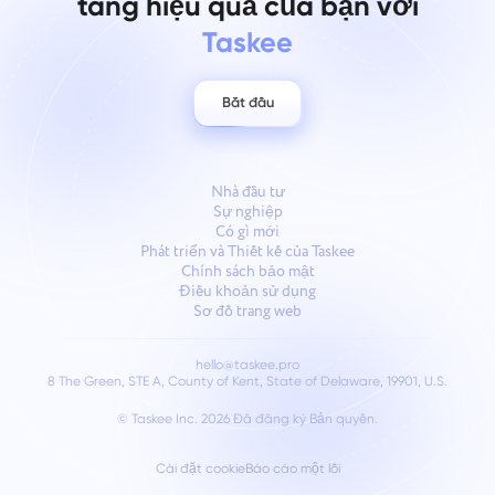
tăng hiệu quả của bạn với
Taskee
Bắt đầu
Nhà đầu tư
Sự nghiệp
Có gì mới
Phát triển và Thiết kế của Taskee
Chính sách bảo mật
Điều khoản sử dụng
Sơ đồ trang web
hello@taskee.pro
8 The Green, STE A, County of Kent, State of Delaware, 19901, U.S.
© Taskee Inc. 2026
Đã đăng ký Bản quyền.
Cài đặt cookie
Báo cáo một lỗi