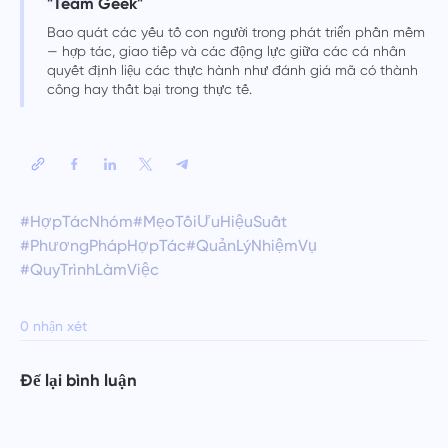
"Team Geek"
Bao quát các yếu tố con người trong phát triển phần mềm
— hợp tác, giao tiếp và các động lực giữa các cá nhân
quyết định liệu các thực hành như đánh giá mã có thành
công hay thất bại trong thực tế.
#HợpTácNhóm
#MẹoTốiƯuHiệuSuất
#PhươngPhápHợpTác
#QuảnLýNhiệmVụ
#QuyTrìnhLàmViệc
0 nhận xét
Để lại bình luận