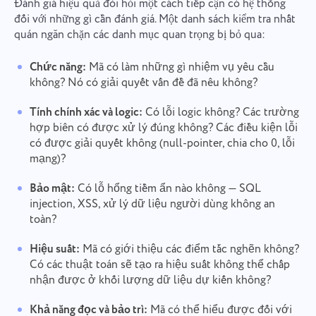
Đánh giá hiệu quả đòi hỏi một cách tiếp cận có hệ thống
đối với những gì cần đánh giá. Một danh sách kiểm tra nhất
quán ngăn chặn các danh mục quan trọng bị bỏ qua:
Chức năng:
Mã có làm những gì nhiệm vụ yêu cầu
không? Nó có giải quyết vấn đề đã nêu không?
Tính chính xác và logic:
Có lỗi logic không? Các trường
hợp biên có được xử lý đúng không? Các điều kiện lỗi
có được giải quyết không (null-pointer, chia cho 0, lỗi
mạng)?
Bảo mật:
Có lỗ hổng tiềm ẩn nào không — SQL
injection, XSS, xử lý dữ liệu người dùng không an
toàn?
Hiệu suất:
Mã có giới thiệu các điểm tắc nghẽn không?
Có các thuật toán sẽ tạo ra hiệu suất không thể chấp
nhận được ở khối lượng dữ liệu dự kiến không?
Khả năng đọc và bảo trì:
Mã có thể hiểu được đối với