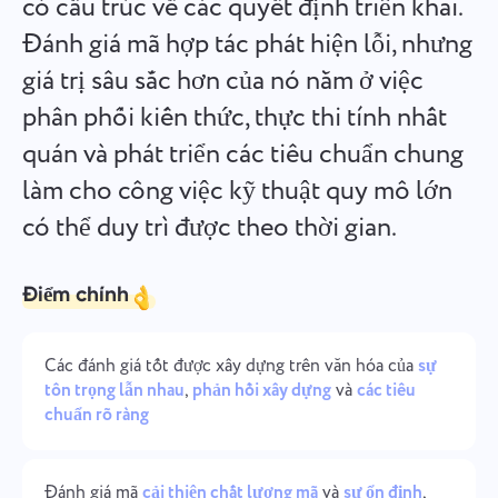
có cấu trúc về các quyết định triển khai.
Español
Tạo nhiệm vụ, làm việc với đồng nghiệp và đóng khi hoàn
Đánh giá mã hợp tác phát hiện lỗi, nhưng
thành
giá trị sâu sắc hơn của nó nằm ở việc
Français
phân phối kiến thức, thực thi tính nhất
Báo cáo
עברית
quán và phát triển các tiêu chuẩn chung
Phân phối tài nguyên bằng cách sử dụng báo cáo về thời
gian đã sử dụng cho mỗi dự án.
làm cho công việc kỹ thuật quy mô lớn
हिन्दी
có thể duy trì được theo thời gian.
Italiano
Bảng Kanban
Quản lý nhiệm vụ trên bảng Kanban, lọc nhiệm vụ và mở
Điểm chính
中文 (中国)
rộng bảng của bạn.
Kiswahili
Các đánh giá tốt được xây dựng trên văn hóa của
sự
tôn trọng lẫn nhau
,
phản hồi xây dựng
và
các tiêu
Quản lý dự án
Português
chuẩn rõ ràng
Quản lý thông tin dự án (trạng thái/thẻ) và hoạt động
nhóm tại một nơi.
Русский
Đánh giá mã
cải thiện chất lượng mã
và
sự ổn định
,