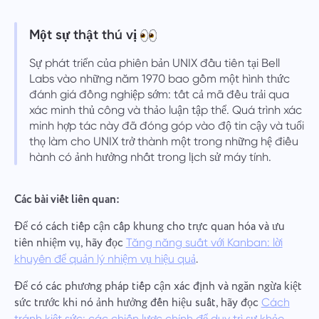
Một sự thật thú vị
Sự phát triển của phiên bản UNIX đầu tiên tại Bell
Labs vào những năm 1970 bao gồm một hình thức
đánh giá đồng nghiệp sớm: tất cả mã đều trải qua
xác minh thủ công và thảo luận tập thể. Quá trình xác
minh hợp tác này đã đóng góp vào độ tin cậy và tuổi
thọ làm cho UNIX trở thành một trong những hệ điều
hành có ảnh hưởng nhất trong lịch sử máy tính.
Các bài viết liên quan:
Để có cách tiếp cận cấp khung cho trực quan hóa và ưu
tiên nhiệm vụ, hãy đọc
Tăng năng suất với Kanban: lời
.
khuyên để quản lý nhiệm vụ hiệu quả
Để có các phương pháp tiếp cận xác định và ngăn ngừa kiệt
sức trước khi nó ảnh hưởng đến hiệu suất, hãy đọc
Cách
tránh kiệt sức: các chiến lược chính để duy trì sự khỏe