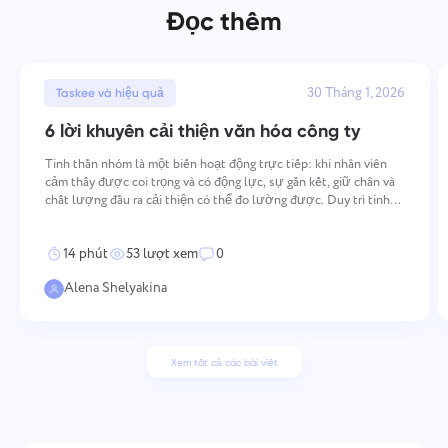
Đọc thêm
30 Tháng 1, 2026
Taskee và hiệu quả
6 lời khuyên cải thiện văn hóa công ty
Tinh thần nhóm là một biến hoạt động trực tiếp: khi nhân viên
cảm thấy được coi trọng và có động lực, sự gắn kết, giữ chân và
chất lượng đầu ra cải thiện có thể đo lường được. Duy trì tinh
thần cao đòi hỏi hành động có chủ ý và nhất quán trên nhiều khía
cạnh — từ cách các giá trị được củng cố
14 phút
53 lượt xem
0
Alena Shelyakina
Xem tất cả các bài viết