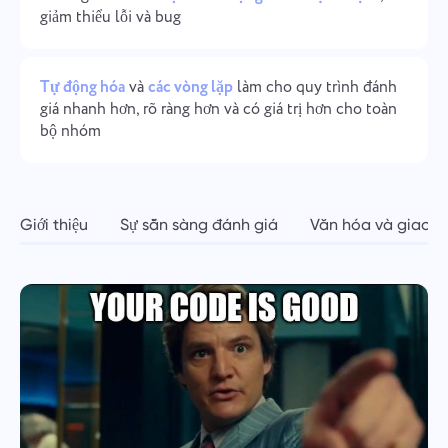
giảm thiểu lỗi và bug
Quản lý công ty
Oʻzbek
Tạo công ty, mời người dùng và phân công vai trò để tối ưu
hóa làm việc nhóm.
ไทย
Tự động hóa
và
các vòng lặp
làm cho quy trình đánh
giá nhanh hơn, rõ ràng hơn và có giá trị hơn cho toàn
Türkçe
bộ nhóm
Tiếng Việt
Giới thiệu
Sự sẵn sàng đánh giá
Văn hóa và giao t