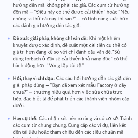
hướng đến mã, không phải tác giả. Các cụm từ hướng
đến mã — "Điều này có thể được cải thiện" hoặc "Nếu
chúng ta thử cái này thì sao?" — có tính năng suất hơn
các đánh giá hướng đến tác giả.
Đề xuất giải pháp, không chỉ vấn đề:
Khi một khiếm
khuyết được xác định, đề xuất một cải tiến cụ thể có
giá trị hơn đáng kể so với chỉ đánh dấu vấn đề. "Sử
dụng forEach ở đây sẽ cải thiện khả năng đọc" có thể
hành động hơn "Vòng lặp tồi tệ."
Hỏi, thay vì chỉ đạo:
Các câu hỏi hướng dẫn tác giả đến
giải pháp đúng — "Bạn đã xem xét mẫu Factory ở đây
chưa?" — thường hiệu quả hơn việc sửa chữa trực
tiếp, đặc biệt là để phát triển các thành viên nhóm cấp
dưới.
Hãy cụ thể:
Các nhận xét nên rõ ràng và có cơ sở. Tránh
các cụm từ chung chung. Cung cấp các ví dụ, liên kết
đến tài liệu hoặc tham chiếu đến các tiêu chuẩn mã