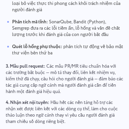
loại bỏ việc thực thi phong cách khỏi trách nhiệm của
người đánh giá
Phân tích mã tĩnh:
SonarQube, Bandit (Python),
Semgrep đưa ra các lỗi tiềm ẩn, lỗ hổng và vấn đề chất
lượng trước khi đánh giá của con người bắt đầu
Quét lỗ hổng phụ thuộc:
phân tích tự động về bảo mật
thư viện bên thứ ba
3. Mẫu pull request:
Các mẫu PR/MR tiêu chuẩn hóa với
các trường bắt buộc — mô tả thay đổi, liên kết nhiệm vụ,
kiểm thử đã chạy, câu hỏi cho người đánh giá — đảm bảo các
tác giả cung cấp ngữ cảnh mà người đánh giá cần để tiến
hành một đánh giá hiệu quả.
4. Nhận xét nội tuyến:
Hầu hết các nền tảng hỗ trợ các
nhận xét được liên kết với các dòng cụ thể, làm cho cuộc
thảo luận theo ngữ cảnh thay vì yêu cầu người đánh giá
tham chiếu số dòng riêng biệt.