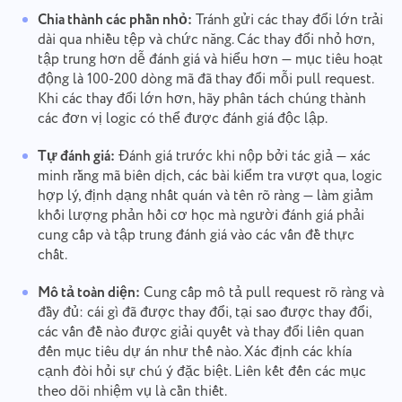
Chia thành các phần nhỏ:
Tránh gửi các thay đổi lớn trải
dài qua nhiều tệp và chức năng. Các thay đổi nhỏ hơn,
tập trung hơn dễ đánh giá và hiểu hơn — mục tiêu hoạt
động là 100-200 dòng mã đã thay đổi mỗi pull request.
Khi các thay đổi lớn hơn, hãy phân tách chúng thành
các đơn vị logic có thể được đánh giá độc lập.
Tự đánh giá:
Đánh giá trước khi nộp bởi tác giả — xác
minh rằng mã biên dịch, các bài kiểm tra vượt qua, logic
hợp lý, định dạng nhất quán và tên rõ ràng — làm giảm
khối lượng phản hồi cơ học mà người đánh giá phải
cung cấp và tập trung đánh giá vào các vấn đề thực
chất.
Mô tả toàn diện:
Cung cấp mô tả pull request rõ ràng và
đầy đủ: cái gì đã được thay đổi, tại sao được thay đổi,
các vấn đề nào được giải quyết và thay đổi liên quan
đến mục tiêu dự án như thế nào. Xác định các khía
cạnh đòi hỏi sự chú ý đặc biệt. Liên kết đến các mục
theo dõi nhiệm vụ là cần thiết.