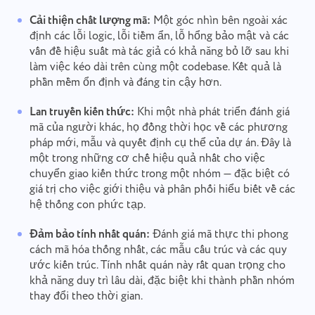
Cải thiện chất lượng mã:
Một góc nhìn bên ngoài xác
định các lỗi logic, lỗi tiềm ẩn, lỗ hổng bảo mật và các
vấn đề hiệu suất mà tác giả có khả năng bỏ lỡ sau khi
làm việc kéo dài trên cùng một codebase. Kết quả là
phần mềm ổn định và đáng tin cậy hơn.
Lan truyền kiến thức:
Khi một nhà phát triển đánh giá
mã của người khác, họ đồng thời học về các phương
pháp mới, mẫu và quyết định cụ thể của dự án. Đây là
một trong những cơ chế hiệu quả nhất cho việc
chuyển giao kiến thức trong một nhóm — đặc biệt có
giá trị cho việc giới thiệu và phân phối hiểu biết về các
hệ thống con phức tạp.
Đảm bảo tính nhất quán:
Đánh giá mã thực thi phong
cách mã hóa thống nhất, các mẫu cấu trúc và các quy
ước kiến trúc. Tính nhất quán này rất quan trọng cho
khả năng duy trì lâu dài, đặc biệt khi thành phần nhóm
thay đổi theo thời gian.