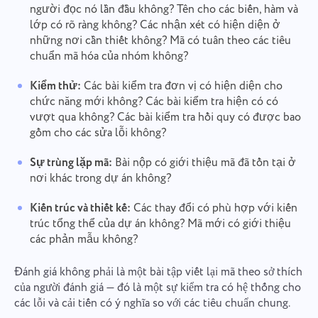
người đọc nó lần đầu không? Tên cho các biến, hàm và
Báo cáo một lỗi
Kết nối với chúng tôi
lớp có rõ ràng không? Các nhận xét có hiện diện ở
những nơi cần thiết không? Mã có tuân theo các tiêu
Đề xuất tính năng của bạn
Báo cáo lỗi dịch
Vui lòng mô tả vấn đề bạn gặp phải chi tiết, cung
chuẩn mã hóa của nhóm không?
cấp thông tin cụ thể và thoải mái đính kèm bất kỳ
Cung cấp mô tả về vấn đề cùng với tùy chọn chính
tệp có liên quan nào. Sự tham gia tích cực của bạn
xác
Tên
Kiểm thử:
Các bài kiểm tra đơn vị có hiện diện cho
giúp chúng tôi cải thiện trải nghiệm người dùng,
Tính năng
chức năng mới không? Các bài kiểm tra hiện có có
đảm bảo dịch vụ tốt hơn cho mọi người.
vượt qua không? Các bài kiểm tra hồi quy có được bao
Số điện thoại
gồm cho các sửa lỗi không?
Cách hoạt động
Cảm ơn bạn đã trở thành một
Sự trùng lặp mã:
Bài nộp có giới thiệu mã đã tồn tại ở
Your message has been sent
phần của Taskee
Email
nơi khác trong dự án không?
successfully
Tải lên tệp
Chúng tôi chắc chắn sẽ làm quen với nó và cố gắng
Kiến trúc và thiết kế:
Các thay đổi có phù hợp với kiến
áp dụng nó vào sản phẩm. Bạn giúp chúng tôi
We will contact you soon
Duyệt tập tin
hoặc kéo và thả
trúc tổng thể của dự án không? Mã mới có giới thiệu
Tin nhắn của bạn
Bằng cách nhấp vào nút, bạn xác nhận sự
ngày càng trở nên tốt hơn!
các phản mẫu không?
đồng ý của mình đối với việc xử lý thông tin của
Duyệt tập tin
hoặc kéo và thả
bạn
dữ liệu cá nhân.
Đánh giá không phải là một bài tập viết lại mã theo sở thích
Gửi
Gửi
Đề xuất
của người đánh giá — đó là một sự kiểm tra có hệ thống cho
Bằng cách nhấp vào nút "Gửi", bạn đồng ý xử lý dữ
Gửi
các lỗi và cải tiến có ý nghĩa so với các tiêu chuẩn chung.
liệu cá nhân của mình theo
Chính sách bảo mật.