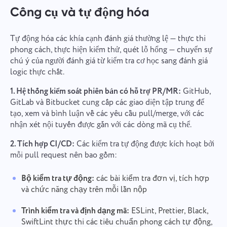
Công cụ và tự động hóa
Tự động hóa các khía cạnh đánh giá thường lệ — thực thi
phong cách, thực hiện kiểm thử, quét lỗ hổng — chuyển sự
chú ý của người đánh giá từ kiểm tra cơ học sang đánh giá
logic thực chất.
1. Hệ thống kiểm soát phiên bản có hỗ trợ PR/MR:
GitHub,
GitLab và Bitbucket cung cấp các giao diện tập trung để
tạo, xem và bình luận về các yêu cầu pull/merge, với các
nhận xét nội tuyến được gắn với các dòng mã cụ thể.
2. Tích hợp CI/CD:
Các kiểm tra tự động được kích hoạt bởi
mỗi pull request nên bao gồm:
Bộ kiểm tra tự động:
các bài kiểm tra đơn vị, tích hợp
và chức năng chạy trên mỗi lần nộp
Trình kiểm tra và định dạng mã:
ESLint, Prettier, Black,
SwiftLint thực thi các tiêu chuẩn phong cách tự động,