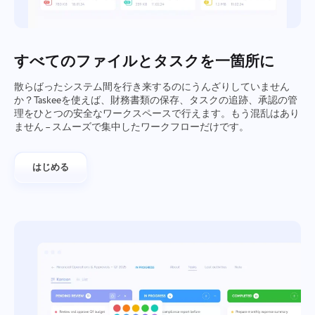
会社管理
Oʻzbek
会社を作成し、ユーザーを招待し、チームワークを最適
化するために役割を割り当てる
ไทย
すべてのファイルとタスクを一箇所に
散らばったシステム間を行き来するのにうんざりしていません
Türkçe
か？Taskeeを使えば、財務書類の保存、タスクの追跡、承認の管
理をひとつの安全なワークスペースで行えます。もう混乱はあり
Tiếng Việt
ません – スムーズで集中したワークフローだけです。
はじめる