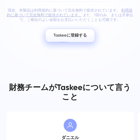
理に同意したことを確認します
個人情報.
プ
現在、本製品は利用規約に基づいて完全無料で提供されています。
利用規
送信
提案する
送信
約に基づいて完全無料で提供されています。
また、1回のみ、または月単位
で、ご都合のよい金額をお支払いいただくことも可能です。
「送信」ボタンをクリックすることで、以下のポリシー
に従って個人情報が処理されることに同意したものとみ
送信
なされます：
プライバシーポリシー。
Taskeeに登録する
財務チームがTaskeeについて言う
こと
ダニエル