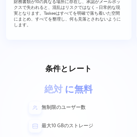
財務書類が10の異なる場所に存在し、承認がメールボッ
クスで失われると、混乱はリスクではなく – 日常的な現
実となります。Taskeeはすべてを明確で落ち着いた空間
にまとめ、すべてを整理し、何も見落とされないように
します。
私達と接続
バグを報告
翻訳エラーを報告します
あなたの機能を提案してください
遭遇した問題を詳細に説明し、特定の情報を提
供し、関連するファイルを自由に添付してくだ
正しいオプションとともに問題の説明を提供す
名前
さい。あなたの積極的な参加は、ユーザーエク
条件とレート
る
スペリエンスを改善し、すべての人にとってよ
機能
り良いサービスを確保するのに役立ちます。
電話番号
絶対
に無料
動作方法
Taskeeの一員でいてくれてありが
Your message has been sent
メールアドレス
とうございます
無制限のユーザー数
successfully
ファイルをアップロード
私たちはそれに慣れ親しみ、製品に実装するよ
最大10 GBのストレージ
ブラウズファイル
またはドラッグアンドドロッ
あなたのメッセージ
う努めます。あなたは私たちが日々成長するの
We will contact you soon
プ
を助けてくれます！
ボタンをクリックすることで、あなたは情報処
ブラウズファイル
またはドラッグアンドドロッ