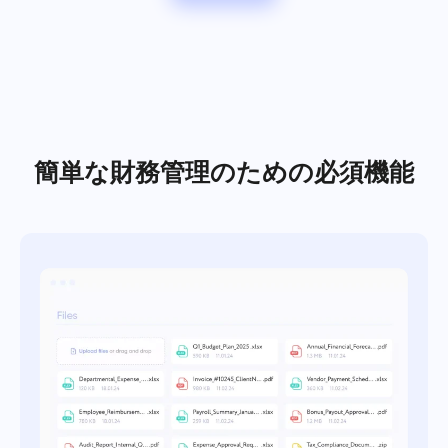
Español
タスクを作成し、同僚と一緒に作業して完了したら閉じ
る
Français
レポート
עברית
プロジェクトごとの時間に関するレポートを使用してリ
ソースを分配する
簡単な財務管理のための必須機能
हिन्दी
Italiano
カンバンボード
カンバンボードでタスクを管理し、タスクをフィルタリ
中文 (中国)
ングしてボードを拡張する
Kiswahili
プロジェクト管理
Português
プロジェクト情報（ステータス/タグ）とチームのアクテ
ィビティを1か所で管理する
Русский