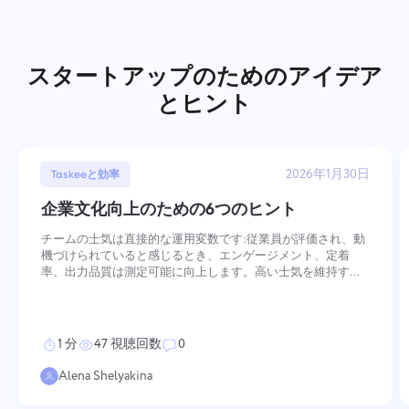
スタートアップのためのアイデア
とヒント
2026年1月30日
Taskeeと効率
企業文化向上のための6つのヒント
チームの士気は直接的な運用変数です:従業員が評価され、動
機づけられていると感じるとき、エンゲージメント、定着
率、出力品質は測定可能に向上します。高い士気を維持する
には、複数の次元にわたって意図的かつ一貫した行動が必要
です — 価値観がどのように強化され、パフォーマンスがどの
ように認識されるかから、コミュニケーションがどのように
構造化され、成長がどのように支援されるかまで。以下の6つ
1 分
47 視聴回数
0
の実践は、これらの各次元に対応しています。 主なポイント
会社の文化には、スローガンだけでなく行動を通じた継続的
Alena Shelyakina
な強化が必要です 従業員を