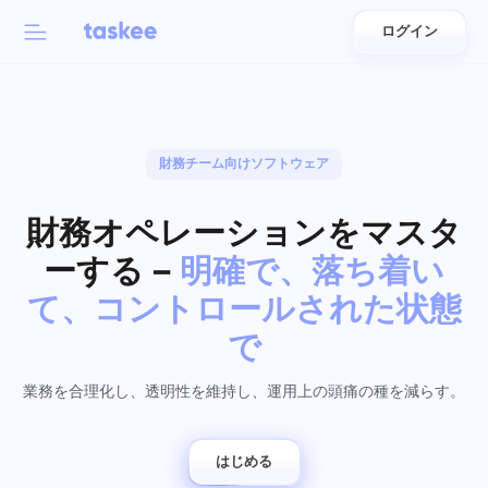
ログイン
Back to menu
Back to menu
العربية
チーム向け
財務チーム向けソフトウェア
Taskeeの機能
Azərbaycan
について学ぶ 7 さらに魅力的な機能
財務オペレーションをマスタ
業界
日本語
すべての機能を見る
ーする –
明確で、落ち着い
Bahasa Indonesia
会社の種類
て、コントロールされた状態
で
বাংলা
追跡時間
タスクの時間を追跡し、同僚を監視し、手動で時間を追
業務を合理化し、透明性を維持し、運用上の頭痛の種を減らす。
Deutsch
加する
English
はじめる
タスク